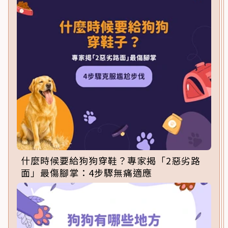
什麼時候要給狗狗穿鞋？專家揭「2惡劣路
面」最傷腳掌：4步驟無痛適應