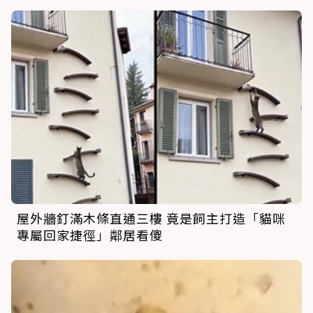
屋外牆釘滿木條直通三樓 竟是飼主打造「貓咪
專屬回家捷徑」鄰居看傻