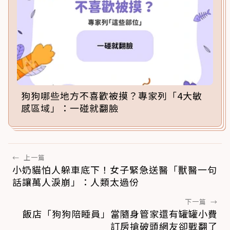
狗狗哪些地方不喜歡被摸？專家列「4大敏
感區域」：一碰就翻臉
←
上一篇
小奶貓怕人躲車底下！女子緊急送醫「獸醫一句
話讓萬人淚崩」：人類太過份
下一篇
→
飯店「狗狗陪睡員」當隨身管家還有罐罐小費
訂房搶破頭網友卻戰翻了