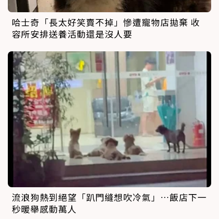
哈士奇「長太好笑賣不掉」慘遭寵物店拋棄 收
容所安排送養活動還是沒人要
流浪狗熱到絕望「趴門縫想吹冷氣」…飯店下一
秒暖舉感動萬人