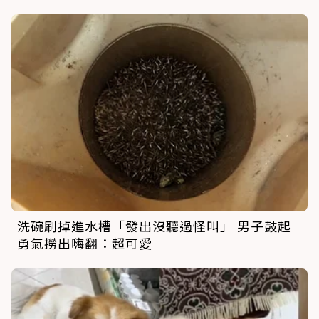
洗碗刷掉進水槽「發出沒聽過怪叫」 男子鼓起
勇氣撈出嗨翻：超可愛