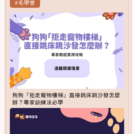
#毛學堂
狗狗「拒走寵物樓梯」直接跳床跳沙發怎麼
辦？專家訓練法必學