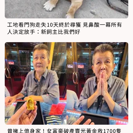
工地看門狗走失10天終於尋獲 見鼻酸一幕所有
人決定放手：新飼主比我們好
曾擁上億身家！女富豪破產賣光黃金救1700隻