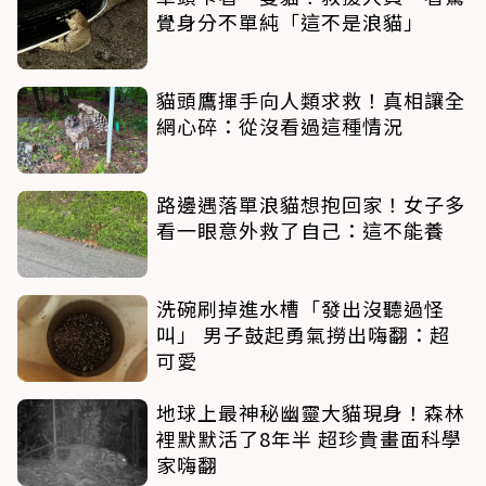
覺身分不單純「這不是浪貓」
貓頭鷹揮手向人類求救！真相讓全
網心碎：從沒看過這種情況
路邊遇落單浪貓想抱回家！女子多
看一眼意外救了自己：這不能養
洗碗刷掉進水槽「發出沒聽過怪
叫」 男子鼓起勇氣撈出嗨翻：超
可愛
地球上最神秘幽靈大貓現身！森林
裡默默活了8年半 超珍貴畫面科學
家嗨翻