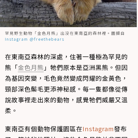
罕見野生動物「金色月熊」出沒在東南亞的森林裡。圖擷自
Instagram @freethebears
在東南亞森林的深處，住著一種極為罕見的
熊「
金色月熊
」牠們原本是亞洲黑熊。但因
為基因突變，毛色竟然變成閃耀的金黃色，
頸部深色鬃毛更添神秘感。每一隻都像從傳
說故事裡走出來的動物，感覺牠們威嚴又溫
柔。
東南亞有個動物保護園區在
Instagram
發布