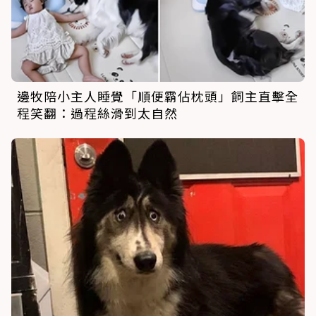
邊牧陪小主人睡覺「順便霸佔枕頭」飼主直擊全
程笑翻：過程絲滑到太自然