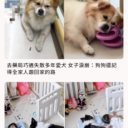
去藥局巧遇失散多年愛犬 女子淚崩：狗狗還記
得全家人跟回家的路