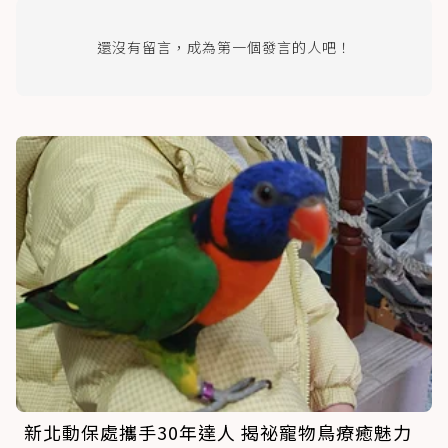
還沒有留言，成為第一個發言的人吧！
新北動保處攜手30年達人 揭祕寵物鳥療癒魅力