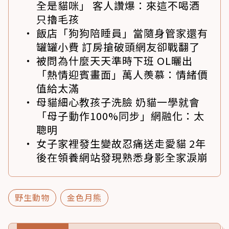
全是貓咪」 客人讚爆：來這不喝酒
只擼毛孩
飯店「狗狗陪睡員」當隨身管家還有
罐罐小費 訂房搶破頭網友卻戰翻了
被問為什麼天天準時下班 OL曬出
「熱情迎賓畫面」萬人羨慕：情緒價
值給太滿
母貓細心教孩子洗臉 奶貓一學就會
「母子動作100%同步」網融化：太
聰明
女子家裡發生變故忍痛送走愛貓 2年
後在領養網站發現熟悉身影全家淚崩
野生動物
金色月熊