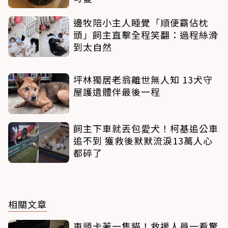
邊牧陪小主人睡覺「順便霸佔枕
頭」飼主直擊全程笑翻：過程絲滑
到太自然
坪林獨居老翁離世無人知 13犬守
屋護遺體伴最後一程
飼主下車就丟包愛犬！柯基追公車
追不到 獲救後默默流淚13萬人心
都碎了
相關文章
車頭卡著一隻貓！救援人員一看驚