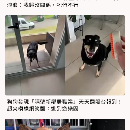
浪浪：我餓沒關係，牠們不行
狗狗發現「隔壁新鄰居職業」天天翻陽台報到！
超爽模樣網笑翻：進到遊樂園