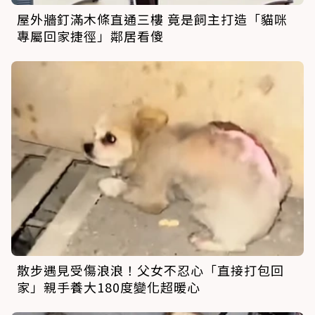
屋外牆釘滿木條直通三樓 竟是飼主打造「貓咪
專屬回家捷徑」鄰居看傻
散步遇見受傷浪浪！父女不忍心「直接打包回
家」親手養大180度變化超暖心