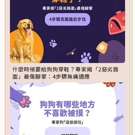
什麼時候要給狗狗穿鞋？專家揭「2惡劣路
面」最傷腳掌：4步驟無痛適應