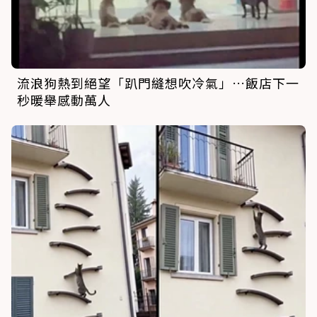
流浪狗熱到絕望「趴門縫想吹冷氣」…飯店下一
秒暖舉感動萬人