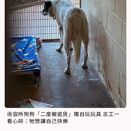
收容所狗狗「二度被退貨」獨自玩玩具 志工一
看心碎：牠想讓自己快樂