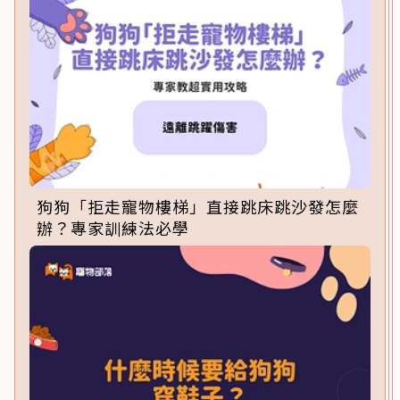
狗狗「拒走寵物樓梯」直接跳床跳沙發怎麼
辦？專家訓練法必學