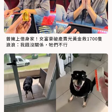
曾擁上億身家！女富豪破產賣光黃金救1700隻
浪浪：我餓沒關係，牠們不行