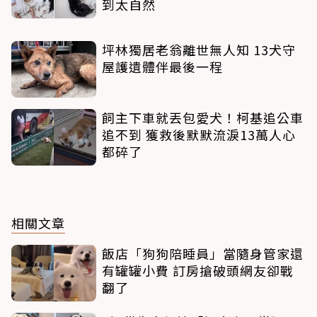
到太自然
坪林獨居老翁離世無人知 13犬守
屋護遺體伴最後一程
飼主下車就丟包愛犬！柯基追公車
追不到 獲救後默默流淚13萬人心
都碎了
相關文章
飯店「狗狗陪睡員」當隨身管家還
有罐罐小費 訂房搶破頭網友卻戰
翻了