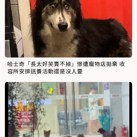
哈士奇「長太好笑賣不掉」慘遭寵物店拋棄 收
容所安排送養活動還是沒人要