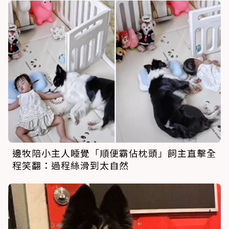
邊牧陪小主人睡覺「順便霸佔枕頭」飼主直擊全
程笑翻：過程絲滑到太自然