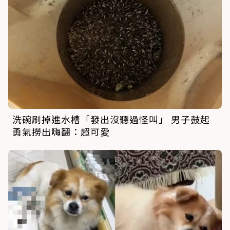
洗碗刷掉進水槽「發出沒聽過怪叫」 男子鼓起
勇氣撈出嗨翻：超可愛