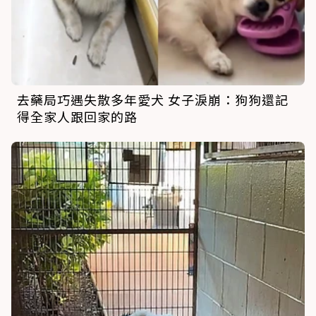
去藥局巧遇失散多年愛犬 女子淚崩：狗狗還記
得全家人跟回家的路