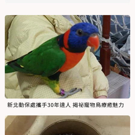
新北動保處攜手30年達人 揭祕寵物鳥療癒魅力