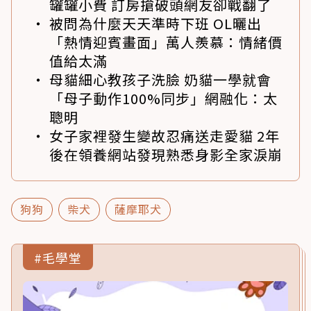
罐罐小費 訂房搶破頭網友卻戰翻了
被問為什麼天天準時下班 OL曬出
「熱情迎賓畫面」萬人羨慕：情緒價
值給太滿
母貓細心教孩子洗臉 奶貓一學就會
「母子動作100%同步」網融化：太
聰明
女子家裡發生變故忍痛送走愛貓 2年
後在領養網站發現熟悉身影全家淚崩
狗狗
柴犬
薩摩耶犬
#毛學堂