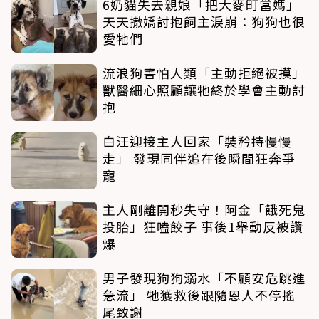
6奶貓失去親娘「把大麥町當媽」
天天撒嬌討抱飼主淚崩：狗狗也很
愛牠們
流浪狗害怕人類「主動拒絕被摸」
獸醫細心照顧讓牠終於學會主動討
抱
白汪迎接主人回家「裝矜持慢慢
走」 發現同伴追在後瞬間狂奔爭
寵
主人剛離開秒失守！阿金「餓死鬼
投胎」狂嗑餃子 事後1舉動反被讚
爆
男子發現狗狗溺水「不顧安危跳進
急流」 牠獲救後跟隨恩人不停搖
尾致謝