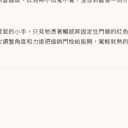
茸茸的小手，只見牠憑著觸感將固定住門鎖的紅
次調整角度和力道把插銷門栓給扳開，駕輕就熟