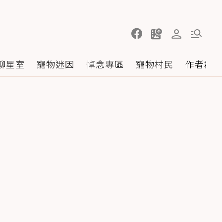
聊星室
寵物迷因
悼念專區
寵物村民
作者群