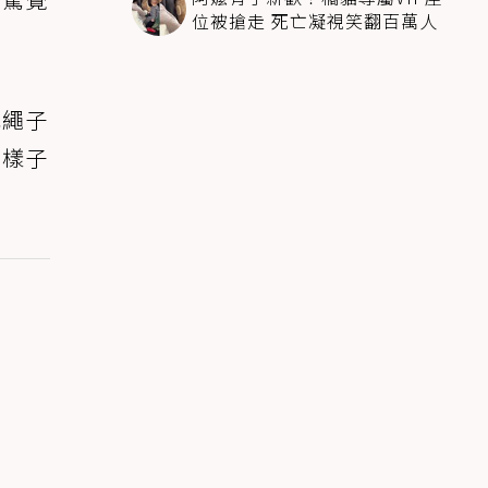
位被搶走 死亡凝視笑翻百萬人
色繩子
的樣子