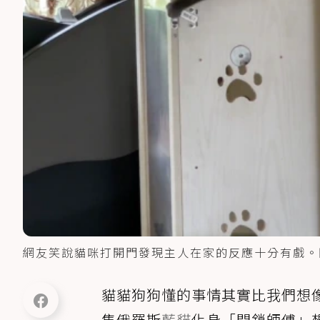
網友笑說貓咪打開門發現主人在家的反應十分有戲。
貓貓狗狗懂的事情其實比我們想
隻俄羅斯
藍貓
化身「開鎖師傅」