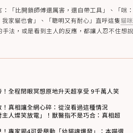
言：「比開鎖師傅還厲害，還自帶工具」、「咪
，我家貓也會」、「聰明又有耐心」直呼這隻
貓咪
的手法，或是看到主人的反應，都讓人忍不住想
！全程閉眼冥想原地升天超享受 9千萬人笑
救！真相讓全網心碎：從沒看過這種情況
對主人燦笑放電」！獸醫指不是巧合：真相超
兒！專家揭4可愛舉動「幼貓魂爆發」：本喵還