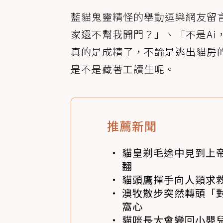
藍貓鬼靈精怪的舉動逗樂網友留
家還不幫我開門？」、「不是Ai
真的是成精了，不論是逃出貓房
是不是藏著工讀生呢。
推薦新聞
貓皇剃毛途中見到上帝
翻
貓頭鷹揮手向人類求
澳牧散步突然轉頭「
窩心
貓咪長大會變回小嬰