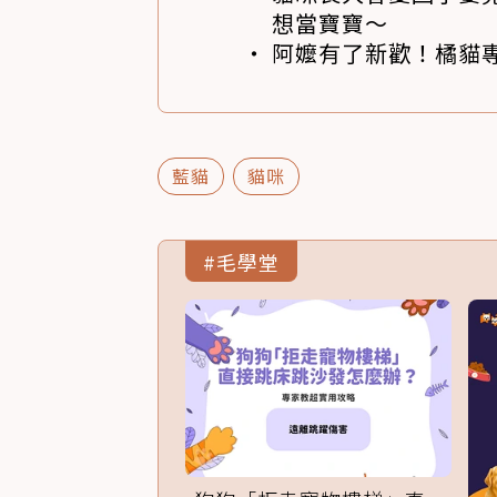
想當寶寶～
阿嬤有了新歡！橘貓專
藍貓
貓咪
#毛學堂