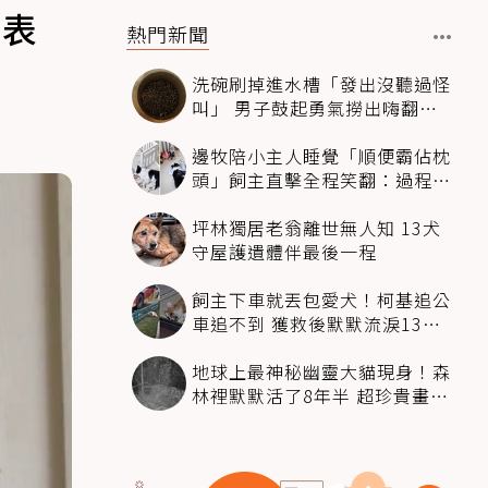
成表
熱門新聞
洗碗刷掉進水槽「發出沒聽過怪
叫」 男子鼓起勇氣撈出嗨翻：
超可愛
邊牧陪小主人睡覺「順便霸佔枕
頭」飼主直擊全程笑翻：過程絲
滑到太自然
坪林獨居老翁離世無人知 13犬
守屋護遺體伴最後一程
飼主下車就丟包愛犬！柯基追公
車追不到 獲救後默默流淚13萬
人心都碎了
地球上最神秘幽靈大貓現身！森
林裡默默活了8年半 超珍貴畫面
科學家嗨翻