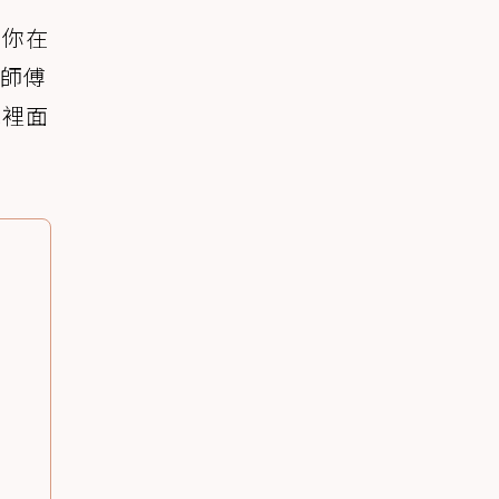
：你在
師傅
說裡面