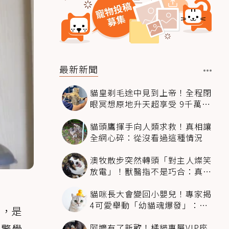
最新新聞
貓皇剃毛途中見到上帝！全程閉
眼冥想原地升天超享受 9千萬人
笑翻
貓頭鷹揮手向人類求救！真相讓
全網心碎：從沒看過這種情況
澳牧散步突然轉頭「對主人燦笑
放電」！獸醫指不是巧合：真相
超窩心
貓咪長大會變回小嬰兒！專家揭
4可愛舉動「幼貓魂爆發」：本
片，是
喵還想當寶寶～
阿嬤有了新歡！橘貓專屬VIP座
才驚覺