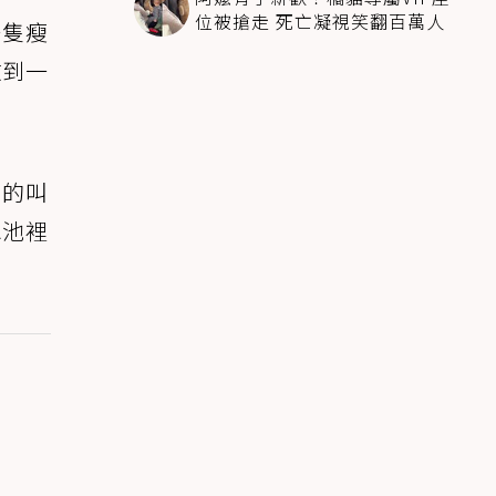
位被搶走 死亡凝視笑翻百萬人
一隻瘦
救到一
厲的叫
水池裡