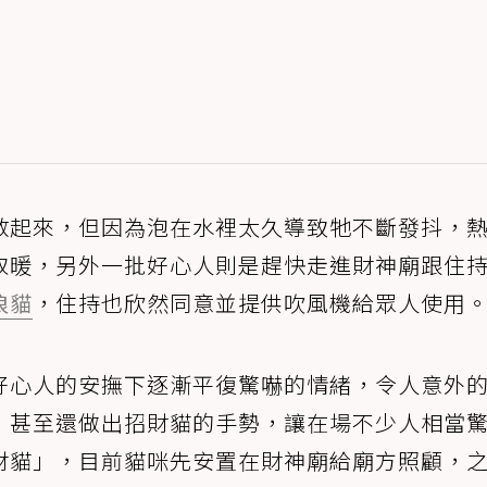
救起來，但因為泡在水裡太久導致牠不斷發抖，
取暖，另外一批好心人則是趕快走進財神廟跟住
浪貓
，住持也欣然同意並提供吹風機給眾人使用
好心人的安撫下逐漸平復驚嚇的情緒，令人意外
，甚至還做出招財貓的手勢，讓在場不少人相當
財貓」，目前貓咪先安置在財神廟給廟方照顧，