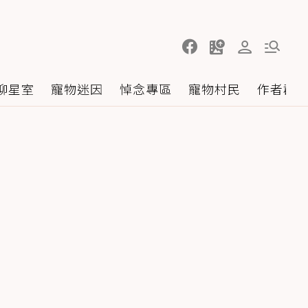
聊星室
寵物迷因
悼念專區
寵物村民
作者群