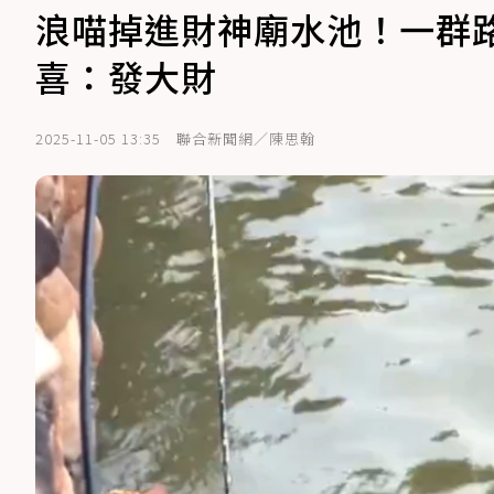
浪喵掉進財神廟水池！一群
喜：發大財
2025-11-05 13:35
聯合新聞網／陳思翰