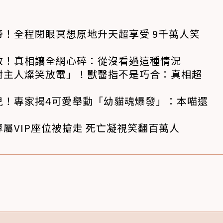
！全程閉眼冥想原地升天超享受 9千萬人笑
救！真相讓全網心碎：從沒看過這種情況
對主人燦笑放電」！獸醫指不是巧合：真相超
兒！專家揭4可愛舉動「幼貓魂爆發」：本喵還
屬VIP座位被搶走 死亡凝視笑翻百萬人