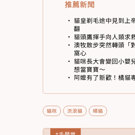
推薦新聞
貓皇剃毛途中見到上帝
翻
貓頭鷹揮手向人類求
澳牧散步突然轉頭「
窩心
貓咪長大會變回小嬰
想當寶寶～
阿嬤有了新歡！橘貓專
貓咪
流浪貓
橘貓
#毛學堂