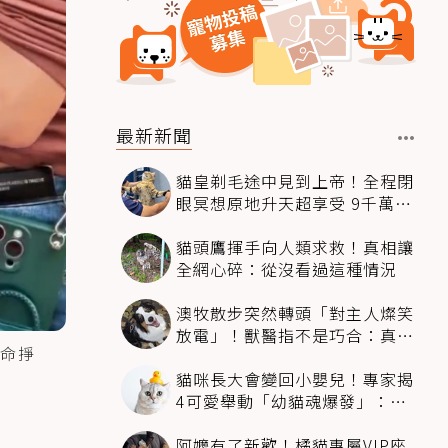
最新新聞
貓皇剃毛途中見到上帝！全程閉
眼冥想原地升天超享受 9千萬人
笑翻
貓頭鷹揮手向人類求救！真相讓
全網心碎：從沒看過這種情況
澳牧散步突然轉頭「對主人燦笑
放電」！獸醫指不是巧合：真相
命掙
超窩心
貓咪長大會變回小嬰兒！專家揭
4可愛舉動「幼貓魂爆發」：本
喵還想當寶寶～
阿嬤有了新歡！橘貓專屬VIP座