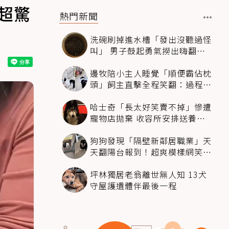
超驚
熱門新聞
洗碗刷掉進水槽「發出沒聽過怪
叫」 男子鼓起勇氣撈出嗨翻：
超可愛
邊牧陪小主人睡覺「順便霸佔枕
頭」飼主直擊全程笑翻：過程絲
滑到太自然
哈士奇「長太好笑賣不掉」慘遭
寵物店拋棄 收容所安排送養活
動還是沒人要
狗狗發現「隔壁新鄰居職業」天
天翻陽台報到！超爽模樣網笑
翻：進到遊樂園
坪林獨居老翁離世無人知 13犬
守屋護遺體伴最後一程