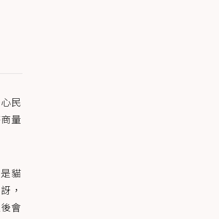
熱心民
持商量
。
的是貓
驚訝，
之後會