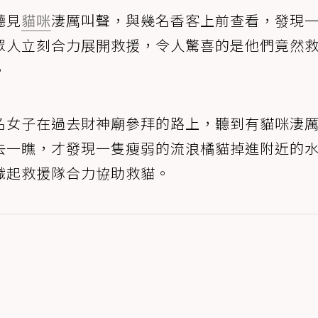
聽見
貓咪
淒厲叫聲，與幾名香客上前查看，發現
眾人立刻合力展開救援，令人驚喜的是他們竟然
。
名女子在過去財神廟參拜的路上，聽到有貓咪淒
去一瞧，才發現一隻瘦弱的流浪橘貓掉進附近的
織起救援隊合力協助救貓。