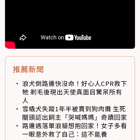
推薦新聞
浪犬倒路邊快沒命！好心人CPR救下
牠 剃毛後現出天使真面目驚呆所有
人
雪橇犬失蹤1年半被賣到狗肉攤 生死
關頭認出飼主「哭喊媽媽」奇蹟回家
路邊遇落單浪貓想抱回家！女子多看
一眼意外救了自己：這不能養