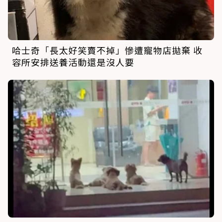
哈士奇「長太好笑賣不掉」慘遭寵物店拋棄 收
容所安排送養活動還是沒人要