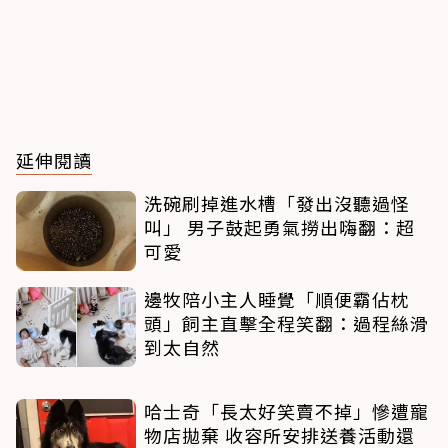
延伸閱讀
洗碗刷掉進水槽「發出沒聽過怪
叫」 男子鼓起勇氣撈出嗨翻：超
可愛
邊牧陪小主人睡覺「順便霸佔枕
頭」飼主直擊全程笑翻：過程絲滑
到太自然
哈士奇「長太好笑賣不掉」慘遭寵
物店拋棄 收容所安排送養活動還