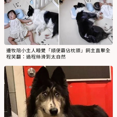
邊牧陪小主人睡覺「順便霸佔枕頭」飼主直擊全
程笑翻：過程絲滑到太自然