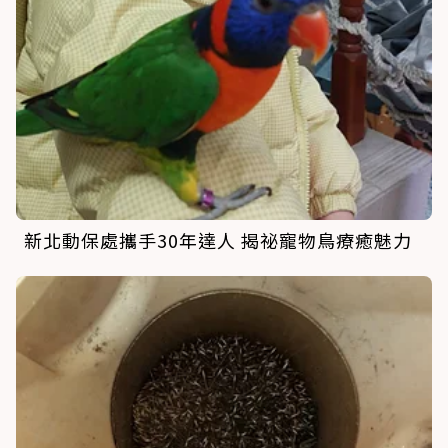
新北動保處攜手30年達人 揭祕寵物鳥療癒魅力