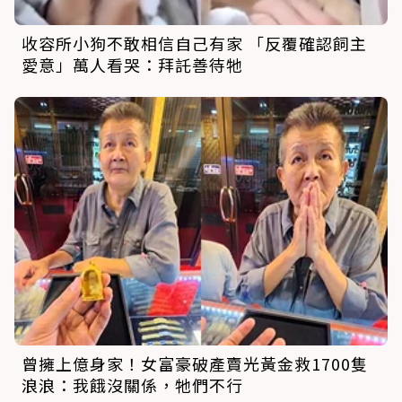
收容所小狗不敢相信自己有家 「反覆確認飼主
愛意」萬人看哭：拜託善待牠
曾擁上億身家！女富豪破產賣光黃金救1700隻
浪浪：我餓沒關係，牠們不行