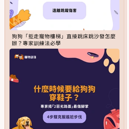
狗狗「拒走寵物樓梯」直接跳床跳沙發怎麼
辦？專家訓練法必學