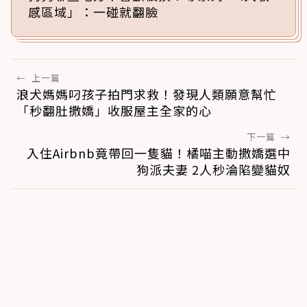
感區域」：一碰就翻臉
←
上一篇
浪犬媽媽叼孩子拍門求救！發現人類願意幫忙
「秒翻肚撒嬌」收服屋主全家的心
下一篇
→
入住Airbnb竟帶回一隻貓！橘喵主動撒嬌選中
狗派夫妻 2人秒淪陷變貓奴