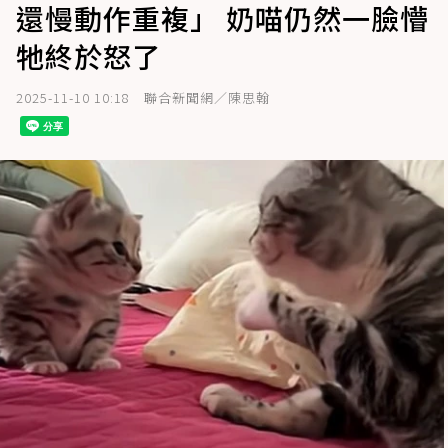
還慢動作重複」 奶喵仍然一臉懵
牠終於怒了
2025-11-10 10:18
聯合新聞網／陳思翰