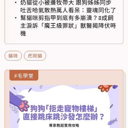
奶貓從小被邊牧帶大 跟狗姊姊同步
吐舌哈氣散熱萬人看呆：靈魂同化了
幫貓咪剪指甲到底有多崩潰？8成飼
主淚訴「魔王級罪狀」獸醫揭降伏時
機
貓咪
虎斑貓
#毛學堂