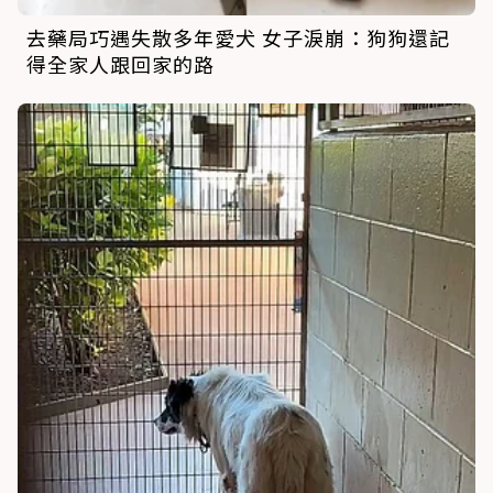
去藥局巧遇失散多年愛犬 女子淚崩：狗狗還記
得全家人跟回家的路