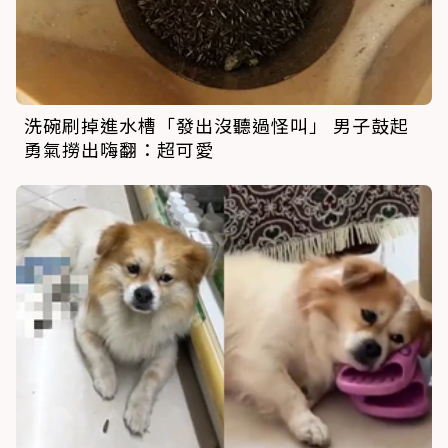
洗碗刷掉進水槽「發出沒聽過怪叫」 男子鼓起
勇氣撈出嗨翻：超可愛