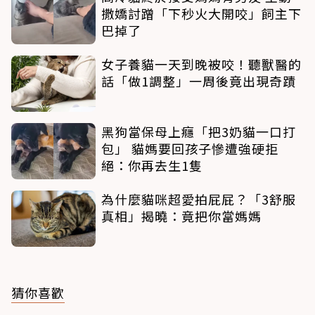
撒嬌討蹭「下秒火大開咬」飼主下
巴掉了
女子養貓一天到晚被咬！聽獸醫的
話「做1調整」一周後竟出現奇蹟
黑狗當保母上癮「把3奶貓一口打
包」 貓媽要回孩子慘遭強硬拒
絕：你再去生1隻
為什麼貓咪超愛拍屁屁？「3舒服
真相」揭曉：竟把你當媽媽
猜你喜歡