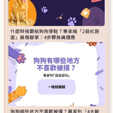
什麼時候要給狗狗穿鞋？專家揭「2惡劣路
面」最傷腳掌：4步驟無痛適應
狗狗哪些地方不喜歡被摸？專家列「4大敏