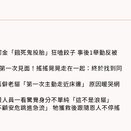
金「餓死鬼投胎」狂嗑餃子 事後1舉動反被
狗第一次見面！搖搖晃晃走在一起：終於找到同
孤僻老貓「第一次主動走近床邊」 原因暖哭網
援人員一看驚覺身分不單純「這不是浪貓」
不顧安危跳進急流」 牠獲救後跟隨恩人不停搖