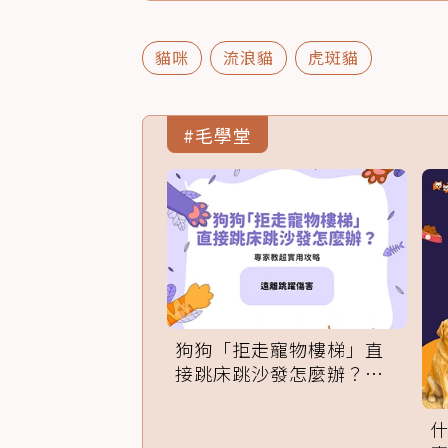
貓咪
流浪貓
虎斑貓
#毛學堂
狗狗「拒走寵物樓梯」直
接跳床跳沙發怎麼辦？專
家訓練法必學