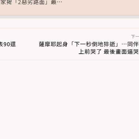
專家揭「2惡劣路面」最傷
腳掌：4步驟無痛適應
下
90還
薩摩耶起身「下一秒倒地猝逝」…同伴
上前哭了 最後畫面逼