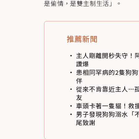
是偷情，是雙主制生活」。
推薦新聞
主人剛離開秒失守！阿
讚爆
患相同罕病的2隻狗
伴
從來不肯靠近主人…
友
車頭卡著一隻貓！救
男子發現狗狗溺水「
尾致謝