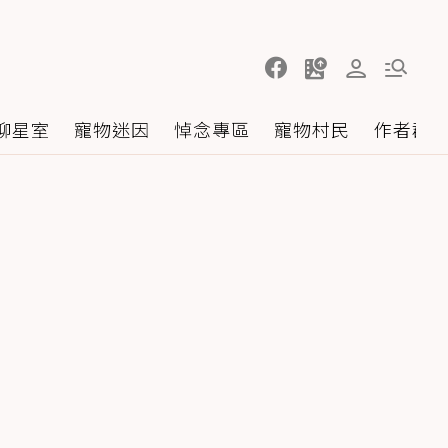
聊星室
寵物迷因
悼念專區
寵物村民
作者群