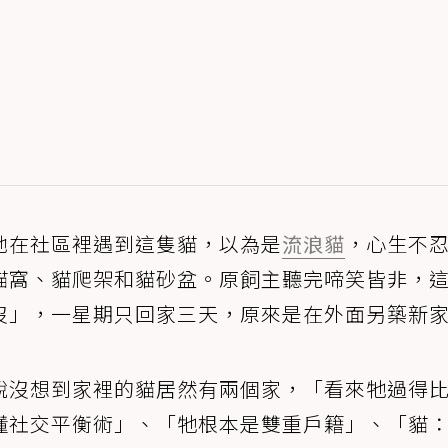
她在社區裡遇到這隻貓，以為是
流浪貓
，心生不
貓窩、貓爬架和貓砂盆。原飼主聽完啼笑皆非，
沒」，一星期只回家三天，原來是在外面另築新
說沒想到家裡的貓居然有兩個家，「看來牠過得
懂社交平衡術」、「牠根本是雙重戶籍」、「貓