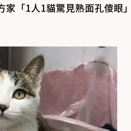
方家「1人1貓驚見熟面孔傻眼