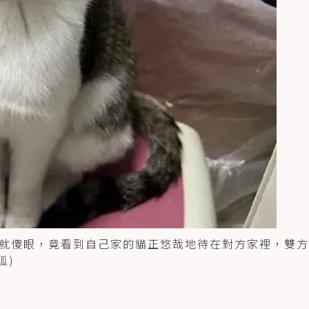
就傻眼，竟看到自己家的貓正悠哉地待在對方家裡，雙方
狐)