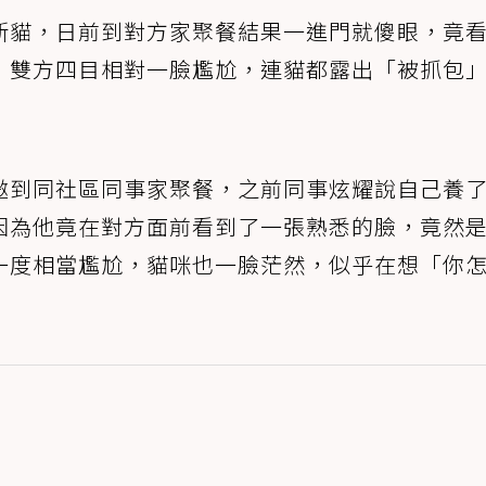
新貓，日前到對方家聚餐結果一進門就傻眼，竟
，雙方四目相對一臉尷尬，連貓都露出「被抓包
邀到同社區同事家聚餐，之前同事炫耀說自己養
因為他竟在對方面前看到了一張熟悉的臉，竟然
一度相當尷尬，貓咪也一臉茫然，似乎在想「你