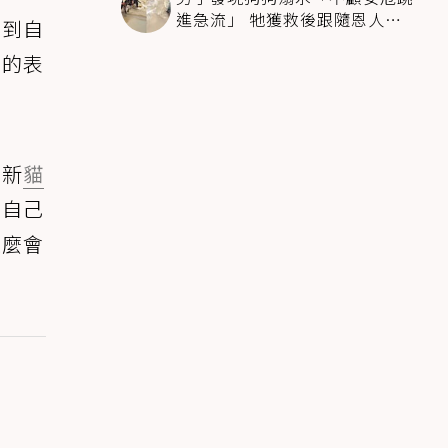
進急流」 牠獲救後跟隨恩人不
看到自
停搖尾致謝
」的表
了新
貓
是自己
怎麼會