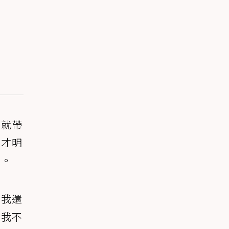
忍就帶
這才明
家。
比我還
：我不