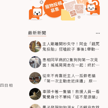
最新新聞
主人剛離開秒失守！阿金「餓死
鬼投胎」狂嗑餃子 事後1舉動反
被讚爆
患相同罕病的2隻狗狗第一次見
面！搖搖晃晃走在一起：終於找
到同伴
從來不肯靠近主人…孤僻老貓
「第一次主動走近床邊」 原因
四目相
暖哭網友
車頭卡著一隻貓！救援人員一看
驚覺身分不單純「這不是浪貓」
男子發現狗狗溺水「不顧安危跳