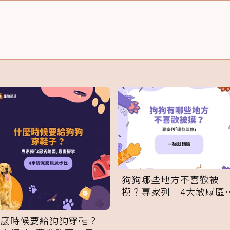
狗狗哪些地方不喜歡被
摸？專家列「4大敏感區
域」：一碰就翻臉
什麼時候要給狗狗穿鞋？