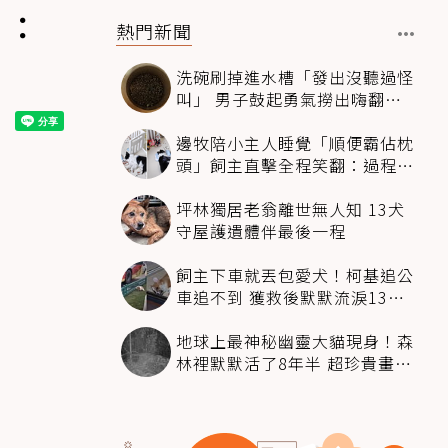
」：
熱門新聞
洗碗刷掉進水槽「發出沒聽過怪
叫」 男子鼓起勇氣撈出嗨翻：
超可愛
邊牧陪小主人睡覺「順便霸佔枕
頭」飼主直擊全程笑翻：過程絲
滑到太自然
坪林獨居老翁離世無人知 13犬
守屋護遺體伴最後一程
飼主下車就丟包愛犬！柯基追公
車追不到 獲救後默默流淚13萬
人心都碎了
地球上最神秘幽靈大貓現身！森
林裡默默活了8年半 超珍貴畫面
科學家嗨翻