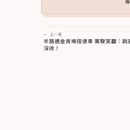
←
上一篇
半路遇金背鳩搭便車 駕駛笑翻：跳表
沒收！