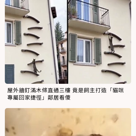
屋外牆釘滿木條直通三樓 竟是飼主打造「貓咪
專屬回家捷徑」鄰居看傻