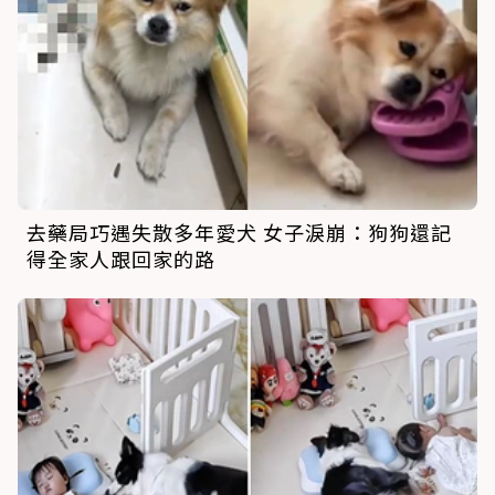
去藥局巧遇失散多年愛犬 女子淚崩：狗狗還記
得全家人跟回家的路