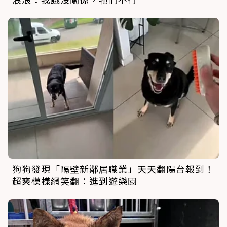
狗狗發現「隔壁新鄰居職業」天天翻陽台報到！
超爽模樣網笑翻：進到遊樂園