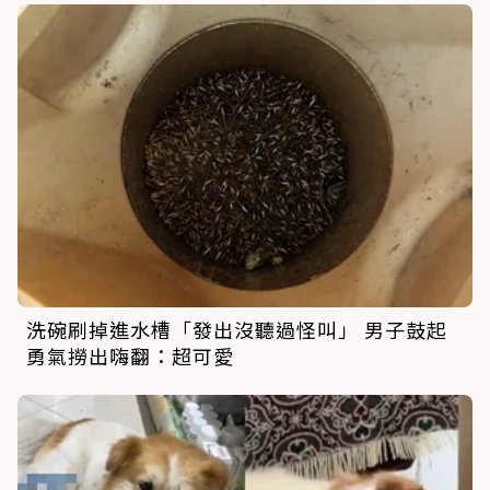
洗碗刷掉進水槽「發出沒聽過怪叫」 男子鼓起
勇氣撈出嗨翻：超可愛