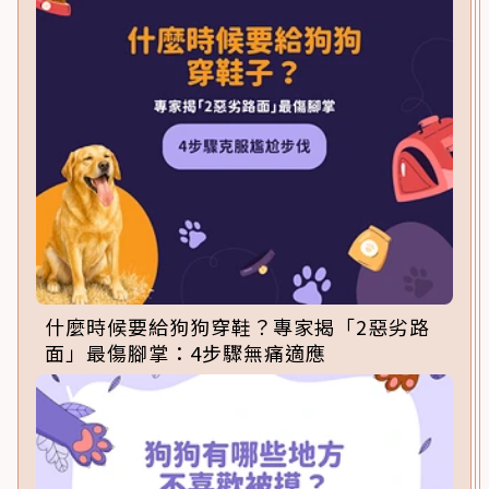
什麼時候要給狗狗穿鞋？專家揭「2惡劣路
面」最傷腳掌：4步驟無痛適應