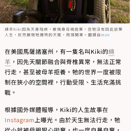
綿羊Kiki因為天身殘疾，被親身母親拋棄，但牠沒有因此放棄
人生，反而展現牠獨特的天賦，用頭開車。圖擷自
msn
在美國馬薩諸塞州，有一隻名叫Kiki的
綿
羊
，因先天關節融合與脊椎異常，無法正常
行走，甚至被母羊拒養。牠的世界一度被限
制在狹小的空間裡，行動受限、生活充滿挑
戰。
根據國外媒體報導，Kiki的人生故事在
Instagram
上曝光。由於天生無法行走，牠
從小就被母親狠心拋棄，也一度自暴自棄，