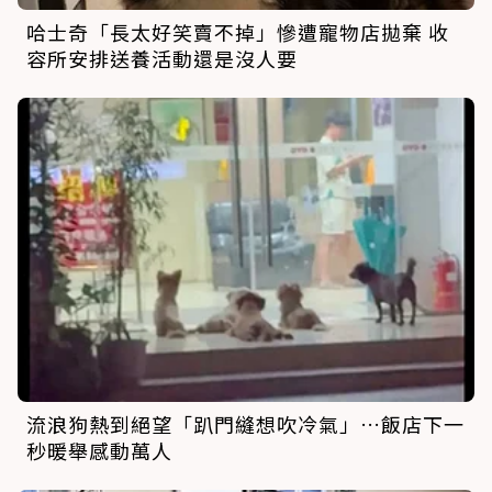
哈士奇「長太好笑賣不掉」慘遭寵物店拋棄 收
容所安排送養活動還是沒人要
流浪狗熱到絕望「趴門縫想吹冷氣」…飯店下一
秒暖舉感動萬人