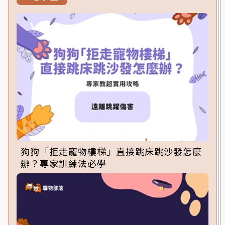
狗狗「拒走寵物樓梯」直接跳床跳沙發怎麼
辦？專家訓練法必學