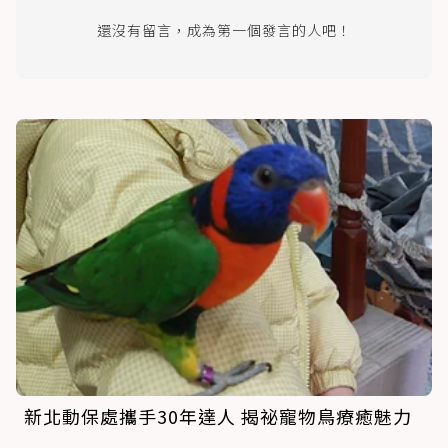
還沒有留言，成為第一個發言的人吧！
新北動保處攜手30年達人 揭祕寵物鳥療癒魅力