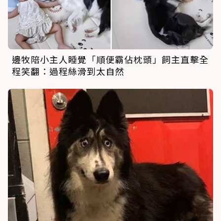
邊牧陪小主人睡覺「順便霸佔枕頭」飼主直擊全
程笑翻：過程絲滑到太自然