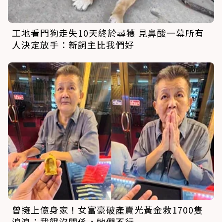
工地看門狗走失10天終於尋獲 見鼻酸一幕所有
人決定放手：新飼主比我們好
曾擁上億身家！女富豪破產賣光黃金救1700隻
浪浪：我餓沒關係，牠們不行