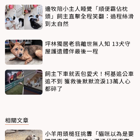
邊牧陪小主人睡覺「順便霸佔枕
頭」飼主直擊全程笑翻：過程絲滑
到太自然
坪林獨居老翁離世無人知 13犬守
屋護遺體伴最後一程
飼主下車就丟包愛犬！柯基追公車
追不到 獲救後默默流淚13萬人心
都碎了
相關文章
小羊用頭槌狂挑釁「貓咪以為是要