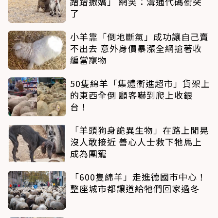
蹭蹭撒嬌」 網笑：溝通代碼衝突
了
小羊靠「倒地斷氣」成功讓自己賣
不出去 意外身價暴漲全網搶著收
編當寵物
50隻綿羊「集體衝進超市」貨架上
的東西全倒 顧客嚇到爬上收銀
台！
「羊頭狗身詭異生物」在路上閒晃
沒人敢接近 善心人士救下牠馬上
成為團寵
「600隻綿羊」走進德國市中心！
整座城市都讓道給牠們回家過冬