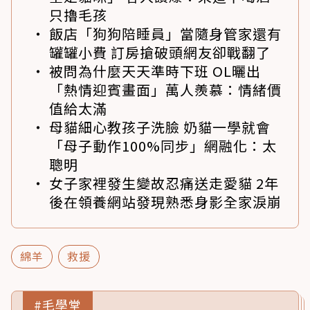
只擼毛孩
飯店「狗狗陪睡員」當隨身管家還有
罐罐小費 訂房搶破頭網友卻戰翻了
被問為什麼天天準時下班 OL曬出
「熱情迎賓畫面」萬人羨慕：情緒價
值給太滿
母貓細心教孩子洗臉 奶貓一學就會
「母子動作100%同步」網融化：太
聰明
女子家裡發生變故忍痛送走愛貓 2年
後在領養網站發現熟悉身影全家淚崩
綿羊
救援
#毛學堂