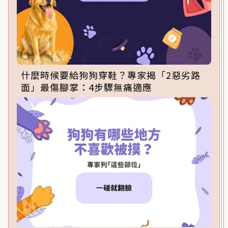
什麼時候要給狗狗穿鞋？專家揭「2惡劣路
面」最傷腳掌：4步驟無痛適應