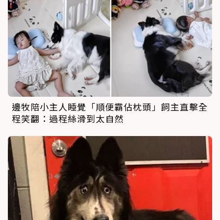
邊牧陪小主人睡覺「順便霸佔枕頭」飼主直擊全
程笑翻：過程絲滑到太自然