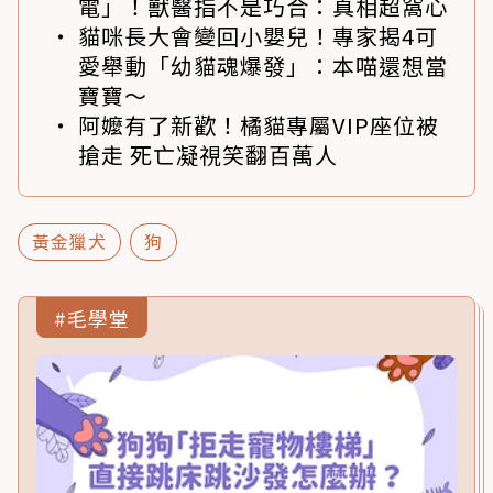
電」！獸醫指不是巧合：真相超窩心
貓咪長大會變回小嬰兒！專家揭4可
愛舉動「幼貓魂爆發」：本喵還想當
寶寶～
阿嬤有了新歡！橘貓專屬VIP座位被
搶走 死亡凝視笑翻百萬人
黃金獵犬
狗
#毛學堂