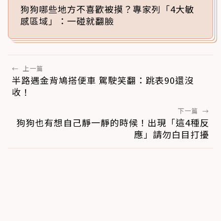
狗狗哪些地方不喜歡被摸？專家列「4大敏
感區域」：一碰就翻臉
←
上一篇
半路遇金背鳩搭便車 駕駛笑翻：跳表90還沒
收！
下一篇
→
狗狗也有想自己靜一靜的時候！出現「這4種反
應」請勿白目打擾