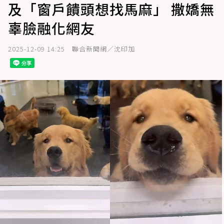
及「窗戶饋頭想找馬麻」 撒嬌無
辜臉融化網友
2025-12-09 14:25
聯合新聞網／沈印加