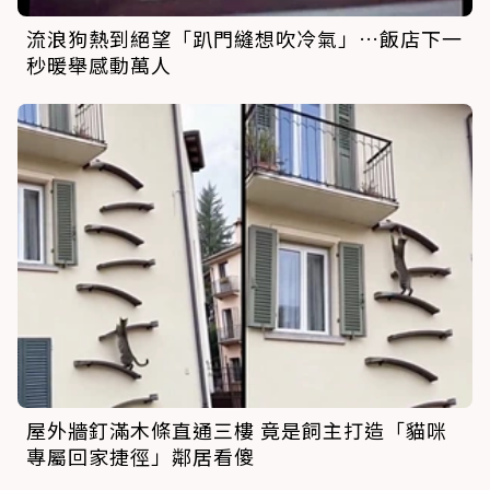
流浪狗熱到絕望「趴門縫想吹冷氣」…飯店下一
秒暖舉感動萬人
屋外牆釘滿木條直通三樓 竟是飼主打造「貓咪
專屬回家捷徑」鄰居看傻