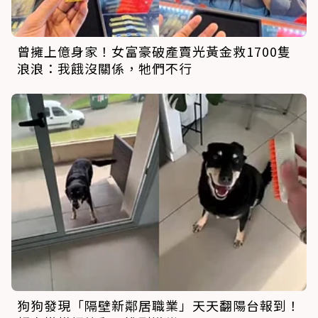
曾擁上億身家！女富豪破產賣光黃金救1700隻
浪浪：我餓沒關係，牠們不行
狗狗發現「隔壁新鄰居職業」天天翻陽台報到！