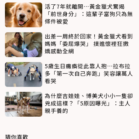
活了7年就離開…黃金獵犬驚揭
「前世身分」：這輩子當狗只為無
條件被愛
出差一周終於回家！黃金獵犬看到
媽媽「委屈爆哭」 撲進懷裡狂撒
嬌感動全網
5歲生日癱瘓從此靠人抱…拉布拉
多「第一次自己奔跑」笑容讓萬人
看哭
為什麼吉娃娃、博美犬小小一隻卻
兇成這樣？「5原因曝光」：主人
親手養的
猜你喜歡