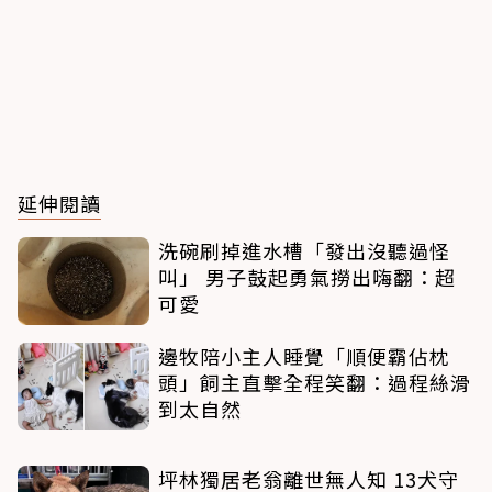
延伸閱讀
洗碗刷掉進水槽「發出沒聽過怪
叫」 男子鼓起勇氣撈出嗨翻：超
可愛
邊牧陪小主人睡覺「順便霸佔枕
頭」飼主直擊全程笑翻：過程絲滑
到太自然
坪林獨居老翁離世無人知 13犬守