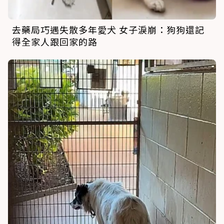
去藥局巧遇失散多年愛犬 女子淚崩：狗狗還記
得全家人跟回家的路