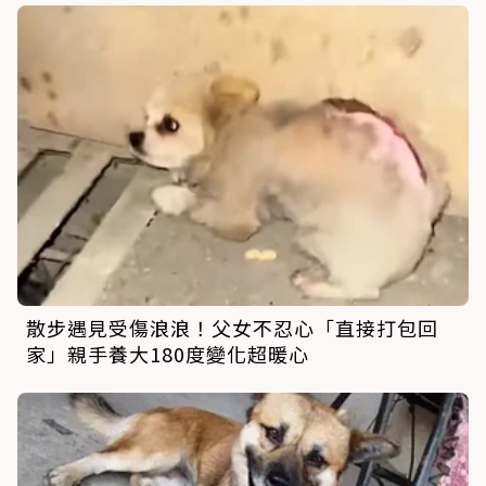
散步遇見受傷浪浪！父女不忍心「直接打包回
家」親手養大180度變化超暖心