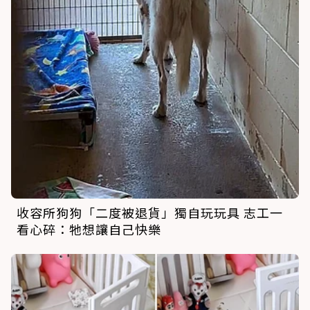
收容所狗狗「二度被退貨」獨自玩玩具 志工一
看心碎：牠想讓自己快樂