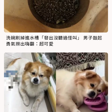
洗碗刷掉進水槽「發出沒聽過怪叫」 男子鼓起
勇氣撈出嗨翻：超可愛