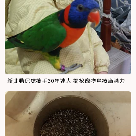
新北動保處攜手30年達人 揭祕寵物鳥療癒魅力