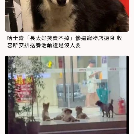
哈士奇「長太好笑賣不掉」慘遭寵物店拋棄 收
容所安排送養活動還是沒人要