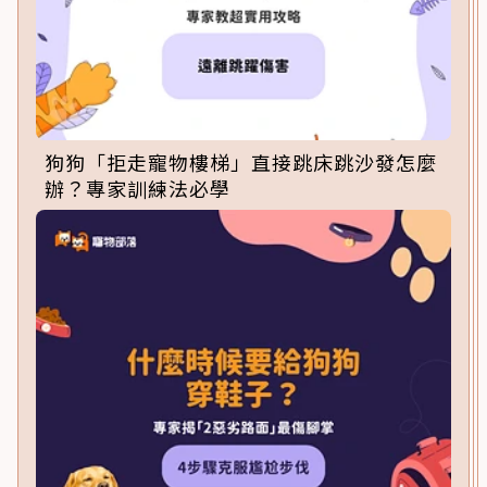
狗狗「拒走寵物樓梯」直接跳床跳沙發怎麼
辦？專家訓練法必學