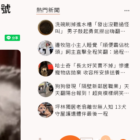
問號
熱門新聞
洗碗刷掉進水槽「發出沒聽過怪
叫」 男子鼓起勇氣撈出嗨翻：
超可愛
邊牧陪小主人睡覺「順便霸佔枕
頭」飼主直擊全程笑翻：過程絲
滑到太自然
哈士奇「長太好笑賣不掉」慘遭
寵物店拋棄 收容所安排送養活
動還是沒人要
狗狗發現「隔壁新鄰居職業」天
天翻陽台報到！超爽模樣網笑
翻：進到遊樂園
坪林獨居老翁離世無人知 13犬
守屋護遺體伴最後一程