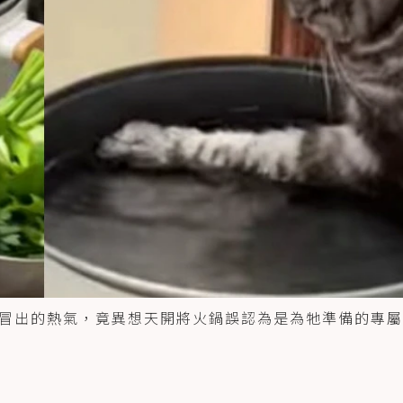
冒出的熱氣，竟異想天開將火鍋誤認為是為牠準備的專屬