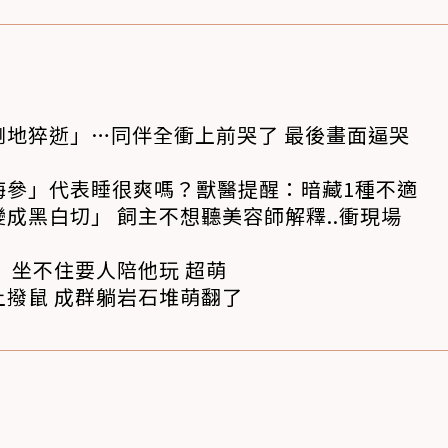
倒地猝逝」…同伴全衝上前哭了 最後畫面逼哭
海參」代表睡很爽嗎？獸醫提醒：暗藏1種不適
成黑白切」 飼主不想聽美容師解釋..衝現場
 坐不住要人陪他玩 超萌
撥鼠 成群躺岩石堆萌翻了