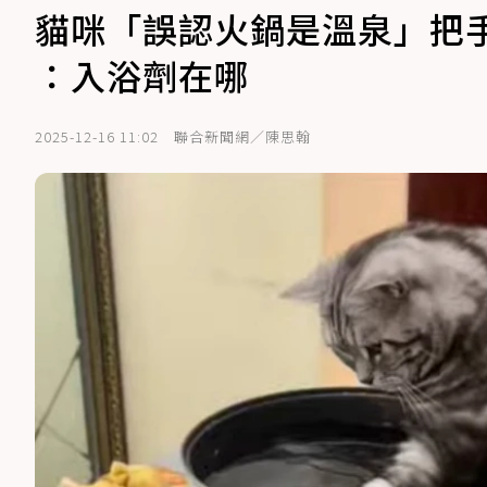
貓咪「誤認火鍋是溫泉」把
：入浴劑在哪
2025-12-16 11:02
聯合新聞網／陳思翰