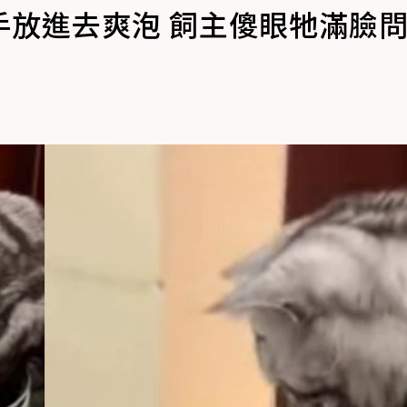
手放進去爽泡 飼主傻眼牠滿臉