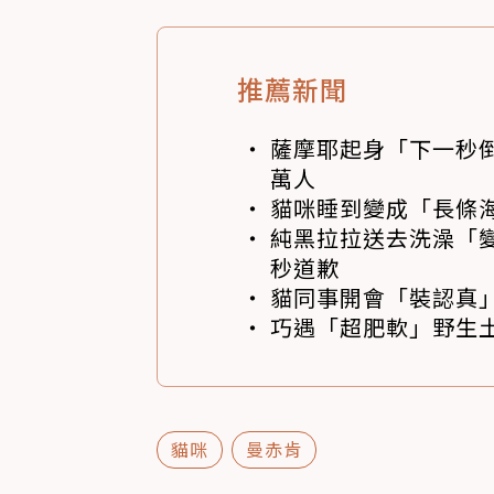
推薦新聞
薩摩耶起身「下一秒
萬人
貓咪睡到變成「長條
純黑拉拉送去洗澡「變
秒道歉
貓同事開會「裝認真」
巧遇「超肥軟」野生土
貓咪
曼赤肯