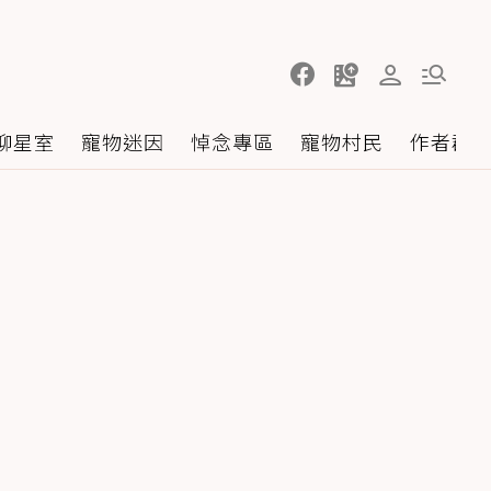
聊星室
寵物迷因
悼念專區
寵物村民
作者群