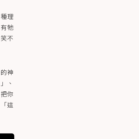
一種理
要有牠
哭笑不
泉的神
遇」、
就把你
、「這