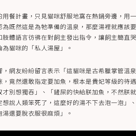
的用餐計畫，只見貓咪舒服地窩在熱鍋旁邊，用
認為既然這是為牠準備的溫泉，那麼湯裡就應該
和肢體語言彷彿在對飼主發出指令，讓飼主簡直
淪為貓咪的「私人湯屋」。
響，網友紛紛留言表示「這貓咪是古希臘掌管溫
咪，竟然還敢指定要加魚，根本是貴妃等級的待
奴才別想獨吞」、「鏟屎的快給朕加魚，不然朕
定想說人類笨死了，這麼好的湯不下去泡一泡」
泡湯還要脫衣服很麻煩」。