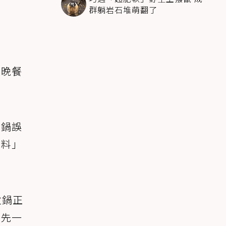
群躺岩石堆萌翻了
讓晚餐
火鍋誤
加料」
火鍋正
搶先一