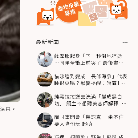
最新新聞
薩摩耶起身「下一秒倒地猝逝」
…同伴全衝上前哭了 最後畫面
逼哭萬人
貓咪睡到變成「長條海參」代表
睡很爽嗎？獸醫提醒：暗藏1種
不適
純黑拉拉送去洗澡「變成黑白
切」 飼主不想聽美容師解釋..衝
溫泉。
現場秒道歉
貓同事開會「裝認真」 坐不住
要人陪他玩 超萌
巧遇「超肥軟」野生土撥鼠 成