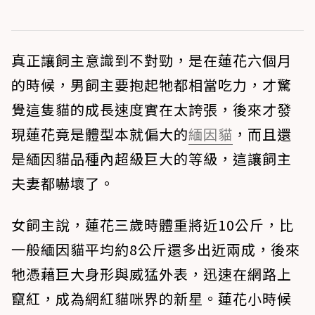
真正讓飼主意識到不對勁，是在蓮花六個月
的時候，男飼主要抱起牠都相當吃力，才驚
覺這隻貓的成長速度實在太誇張，後來才發
現蓮花竟是體型本就偏大的
緬因貓
，而且還
是緬因貓品種內超級巨大的等級，這讓飼主
夫妻都嚇壞了。
女飼主說，蓮花三歲時體重將近10公斤，比
一般緬因貓平均約8公斤還多出近兩成，後來
牠憑藉巨大身形與威猛外表，迅速在網路上
竄紅，成為網紅貓咪界的新星。蓮花小時候