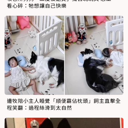
看心碎：牠想讓自己快樂
邊牧陪小主人睡覺「順便霸佔枕頭」飼主直擊全
程笑翻：過程絲滑到太自然