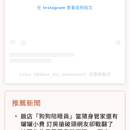
在 Instagram 查看這則貼文
Lotus（@lotus_the_mainecoon）分享的貼文
推薦新聞
飯店「狗狗陪睡員」當隨身管家還有
罐罐小費 訂房搶破頭網友卻戰翻了