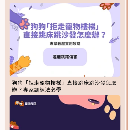
狗狗「拒走寵物樓梯」直接跳床跳沙發怎麼
辦？專家訓練法必學