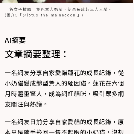
一名女子撿回一隻巴掌大奶貓，結果長成超巨大大貓。
(圖/IG「@lotus_the_mainecoon 」)
AI摘要
文章摘要整理：
一名網友分享自家愛貓蓮花的成長紀錄，從
小奶貓變成體型驚人的緬因貓。蓮花在六個
月時體重驚人，成為網紅貓咪，吸引眾多網
友關注與熱議。
一名網友日前分享自家愛貓的成長紀錄，原
本只是隨手撿回一隻不起眼的小奶貓，沒想