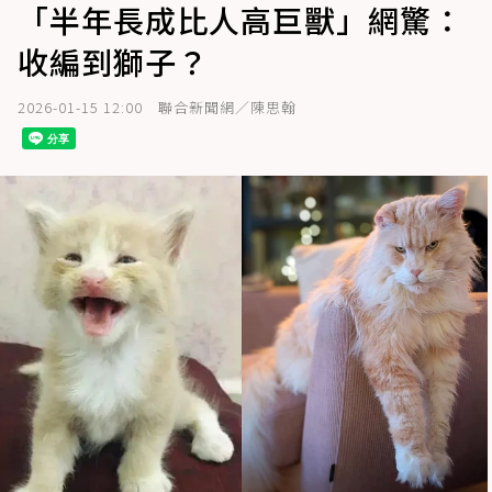
「半年長成比人高巨獸」網驚：
收編到獅子？
2026-01-15 12:00
聯合新聞網／陳思翰