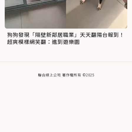
狗狗發現「隔壁新鄰居職業」天天翻陽台報到！
超爽模樣網笑翻：進到遊樂園
聯合線上公司 著作權所有 ©2025