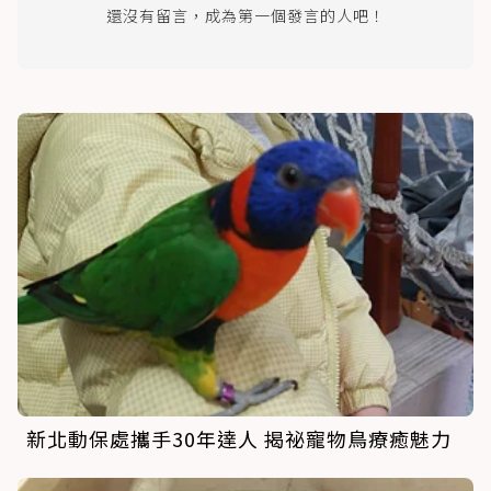
還沒有留言，成為第一個發言的人吧！
新北動保處攜手30年達人 揭祕寵物鳥療癒魅力