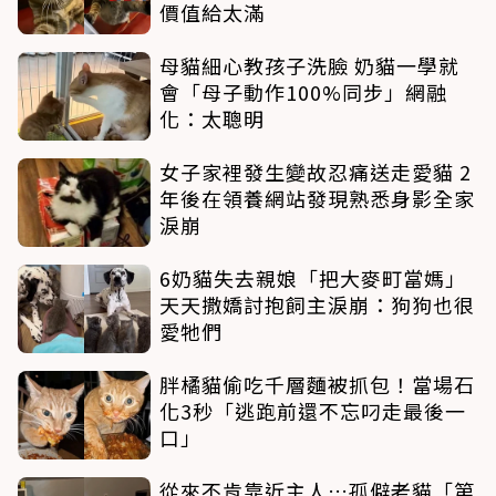
價值給太滿
母貓細心教孩子洗臉 奶貓一學就
會「母子動作100%同步」網融
化：太聰明
女子家裡發生變故忍痛送走愛貓 2
年後在領養網站發現熟悉身影全家
淚崩
6奶貓失去親娘「把大麥町當媽」
天天撒嬌討抱飼主淚崩：狗狗也很
愛牠們
胖橘貓偷吃千層麵被抓包！當場石
化3秒「逃跑前還不忘叼走最後一
口」
從來不肯靠近主人…孤僻老貓「第