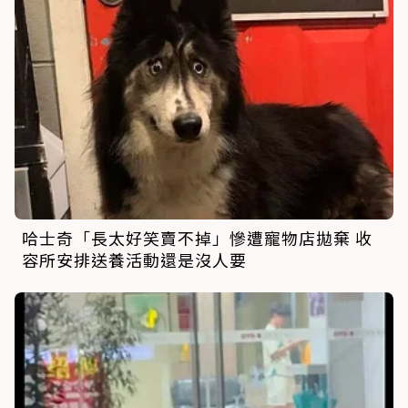
哈士奇「長太好笑賣不掉」慘遭寵物店拋棄 收
容所安排送養活動還是沒人要