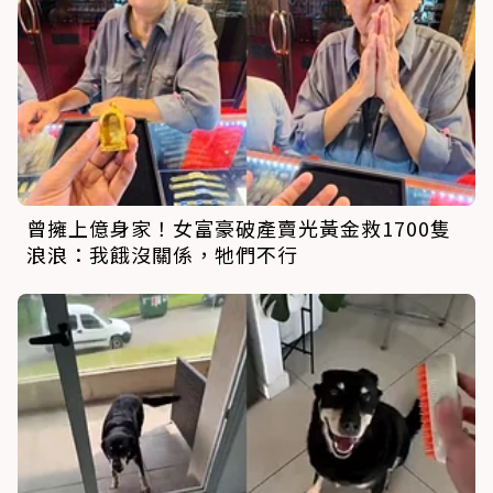
曾擁上億身家！女富豪破產賣光黃金救1700隻
浪浪：我餓沒關係，牠們不行