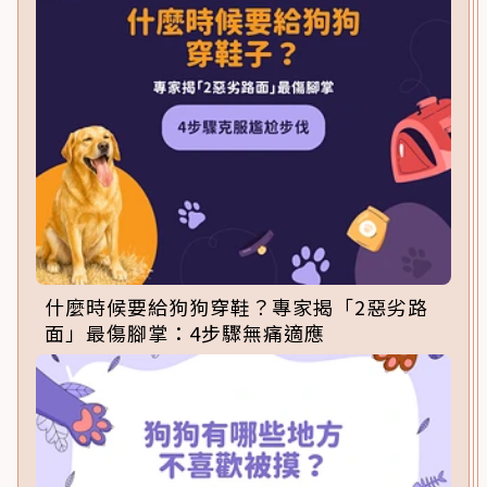
什麼時候要給狗狗穿鞋？專家揭「2惡劣路
面」最傷腳掌：4步驟無痛適應