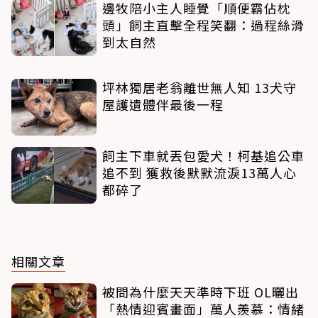
邊牧陪小主人睡覺「順便霸佔枕
頭」飼主直擊全程笑翻：過程絲滑
到太自然
坪林獨居老翁離世無人知 13犬守
屋護遺體伴最後一程
飼主下車就丟包愛犬！柯基追公車
追不到 獲救後默默流淚13萬人心
都碎了
相關文章
被問為什麼天天準時下班 OL曬出
「熱情迎賓畫面」萬人羨慕：情緒