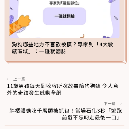
狗狗哪些地方不喜歡被摸？專家列「4大敏
感區域」：一碰就翻臉
←
上一篇
11歲男孩每天到收容所唸故事給狗狗聽 令人意
外的奇蹟發生感動全網
下一篇
→
胖橘貓偷吃千層麵被抓包！當場石化3秒「逃跑
前還不忘叼走最後一口」