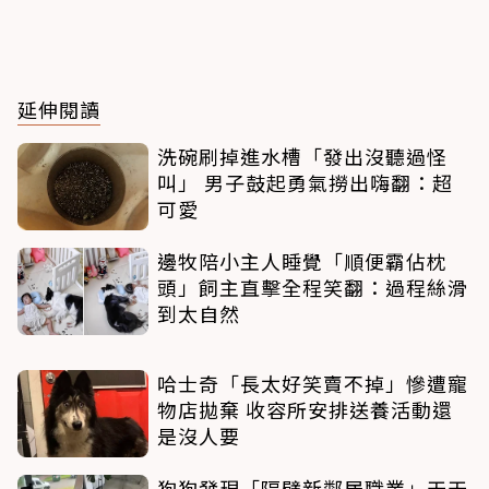
延伸閱讀
洗碗刷掉進水槽「發出沒聽過怪
叫」 男子鼓起勇氣撈出嗨翻：超
可愛
邊牧陪小主人睡覺「順便霸佔枕
頭」飼主直擊全程笑翻：過程絲滑
到太自然
哈士奇「長太好笑賣不掉」慘遭寵
物店拋棄 收容所安排送養活動還
是沒人要
狗狗發現「隔壁新鄰居職業」天天