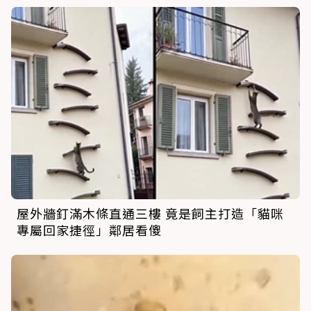
屋外牆釘滿木條直通三樓 竟是飼主打造「貓咪
專屬回家捷徑」鄰居看傻