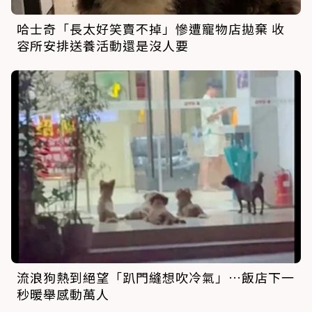
哈士奇「長太好笑賣不掉」慘遭寵物店拋棄 收
容所安排送養活動還是沒人要
流浪狗熱到絕望「趴門縫想吹冷氣」…飯店下一
秒暖舉感動萬人