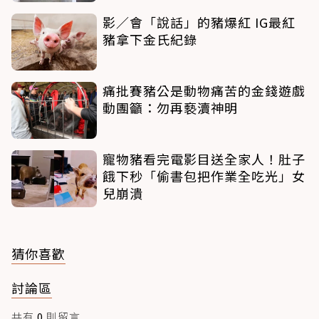
影／會「說話」的豬爆紅 IG最紅
豬拿下金氏紀錄
痛批賽豬公是動物痛苦的金錢遊戲
動團籲：勿再褻瀆神明
寵物豬看完電影目送全家人！肚子
餓下秒「偷書包把作業全吃光」女
兒崩潰
猜你喜歡
討論區
共有
0
則留言