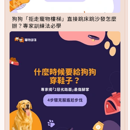
狗狗「拒走寵物樓梯」直接跳床跳沙發怎麼
辦？專家訓練法必學