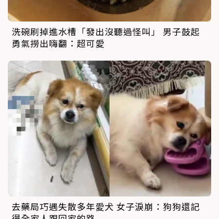
洗碗刷掉進水槽「發出沒聽過怪叫」 男子鼓起
勇氣撈出嗨翻：超可愛
去藥局巧遇失散多年愛犬 女子淚崩：狗狗還記
得全家人跟回家的路