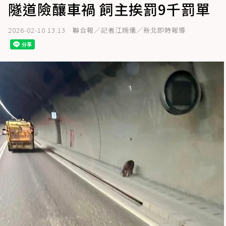
隧道險釀車禍 飼主挨罰9千罰單
2026-02-10 13:13
聯合報／記者江婉儀／新北即時報導