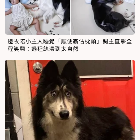
邊牧陪小主人睡覺「順便霸佔枕頭」飼主直擊全
程笑翻：過程絲滑到太自然