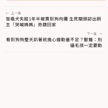
←
上一篇
雪橇犬失蹤1年半被賣到狗肉攤 生死關頭認出飼
主「哭喊媽媽」奇蹟回家
下一篇
→
看到狗狗整天趴著就擔心運動量不足？獸醫：別
逼毛孩一定要動