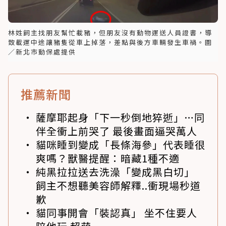
林姓飼主找朋友幫忙載豬，但朋友沒有動物運送人員證書，導
致載運中途讓豬隻從車上掉落，差點與後方車輛發生車禍。圖
／新北市動保處提供
推薦新聞
薩摩耶起身「下一秒倒地猝逝」…同
伴全衝上前哭了 最後畫面逼哭萬人
貓咪睡到變成「長條海參」代表睡很
爽嗎？獸醫提醒：暗藏1種不適
純黑拉拉送去洗澡「變成黑白切」
飼主不想聽美容師解釋..衝現場秒道
歉
貓同事開會「裝認真」 坐不住要人