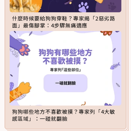
什麼時候要給狗狗穿鞋？專家揭「2惡劣路
面」最傷腳掌：4步驟無痛適應
狗狗哪些地方不喜歡被摸？專家列「4大敏
感區域」：一碰就翻臉