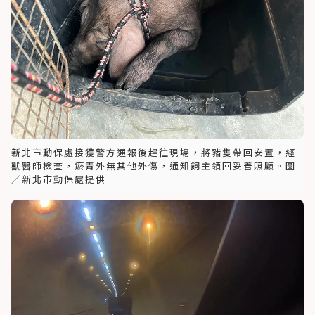
新北市動保處接獲警方通報後趕往現場，將豬隻帶回安置，經
獸醫師檢查，瘀青外無其他外傷，通知飼主領回妥善照顧。圖
／新北市動保處提供