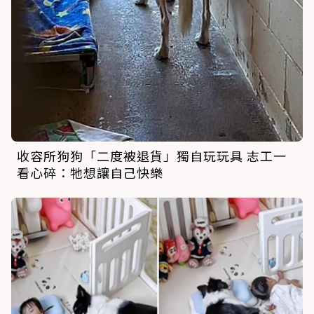
收容所狗狗「二度被退貨」獨自玩玩具 志工一
看心碎：牠想讓自己快樂