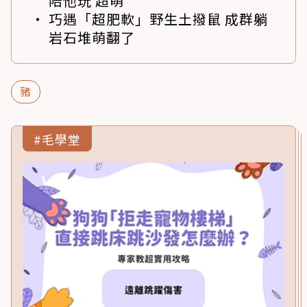
陪他玩 超萌
巧遇「超肥軟」野生土撥鼠 成群躺
岩石堆萌翻了
豬
#毛學堂