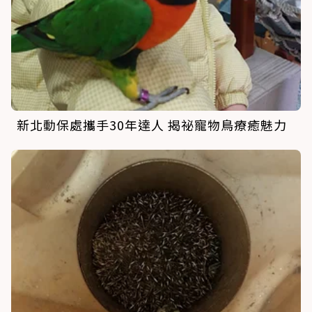
新北動保處攜手30年達人 揭祕寵物鳥療癒魅力