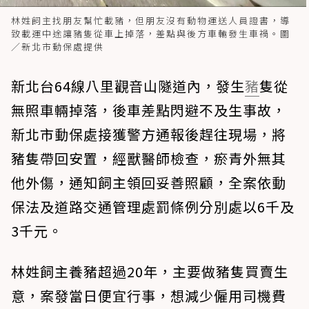
林姓飼主找朋友幫忙載豬，但朋友沒有動物運送人員證書，導
致載運中途讓豬隻從車上掉落，差點與後方車輛發生車禍。圖
／新北市動保處提供
新北台64線八里觀音山隧道內，發生
豬
隻從
無照車輛掉落，後車差點閃避不及生事故，
新北市動保處接獲警方通報後趕往現場，將
豬隻帶回安置，經獸醫師檢查，瘀青外無其
他外傷，通知飼主領回妥善照顧，全案依動
保法及道路交通管理處罰條例分別處以6千及
3千元。
林姓飼主養豬超過20年，主要做豬隻買賣生
意，案發當日便宜行事，想減少僱用司機費