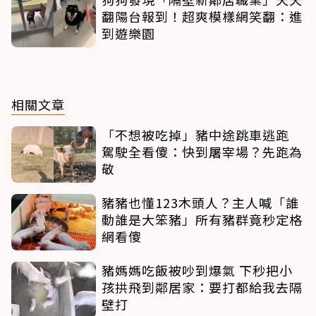
翻陽台報到！超爽模樣網笑翻：進
到遊樂園
相關文章
「不想被吃掉」豬中途跳車逃跑
駕駛全看傻：快到屠宰場？先跑為
敬
豬豬也懂123木頭人？主人喊「誰
動誰是大笨豬」所有豬群竟秒定格
網看傻
豬媽媽吃飯被吵到爆氣 下秒把小
孩拱飛到鄰居家：要打都給我去隔
壁打