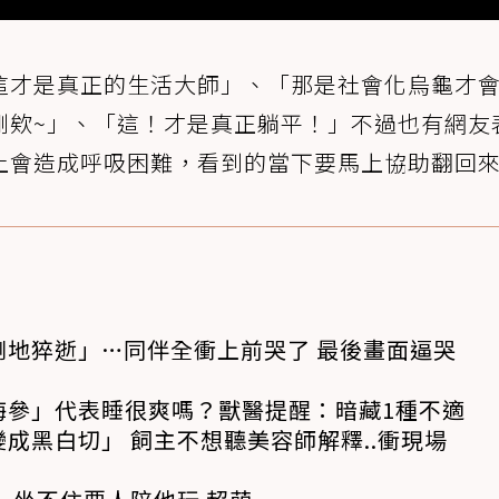
這才是真正的生活大師」、「那是社會化烏龜才
剛欸~」、「這！才是真正躺平！」不過也有網友
上會造成呼吸困難，看到的當下要馬上協助翻回
倒地猝逝」…同伴全衝上前哭了 最後畫面逼哭
海參」代表睡很爽嗎？獸醫提醒：暗藏1種不適
成黑白切」 飼主不想聽美容師解釋..衝現場