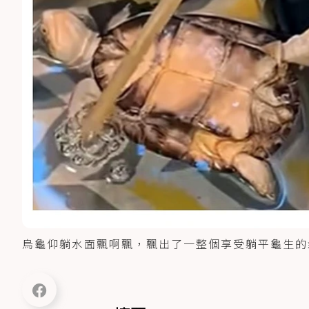
烏龜仰躺水面飄啊飄，飄出了一整個享受躺平龜生的鬆弛感