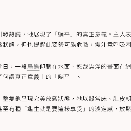
引發熱議，牠展現了「躺平」的真正意義。主人
鬆狀態，但也提醒此姿勢可能危險，需注意呼吸
近日，一段
烏龜
仰躺在水面、悠哉漂浮的畫面在
了何謂真正意義上的「躺平」。
，整隻龜呈現完美放鬆狀態，牠以殼當床、肚皮
甚至有種「龜生就是要這樣享受」的淡定感，放