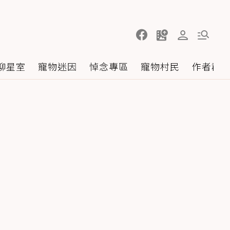
聊星室
寵物迷因
悼念專區
寵物村民
作者群