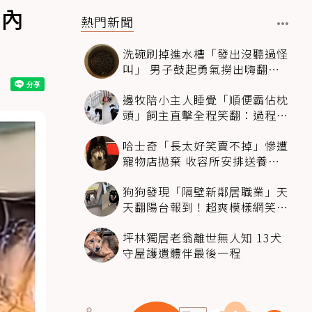
會內
熱門新聞
洗碗刷掉進水槽「發出沒聽過怪
叫」 男子鼓起勇氣撈出嗨翻：
超可愛
邊牧陪小主人睡覺「順便霸佔枕
頭」飼主直擊全程笑翻：過程絲
滑到太自然
哈士奇「長太好笑賣不掉」慘遭
寵物店拋棄 收容所安排送養活
動還是沒人要
狗狗發現「隔壁新鄰居職業」天
天翻陽台報到！超爽模樣網笑
翻：進到遊樂園
坪林獨居老翁離世無人知 13犬
守屋護遺體伴最後一程