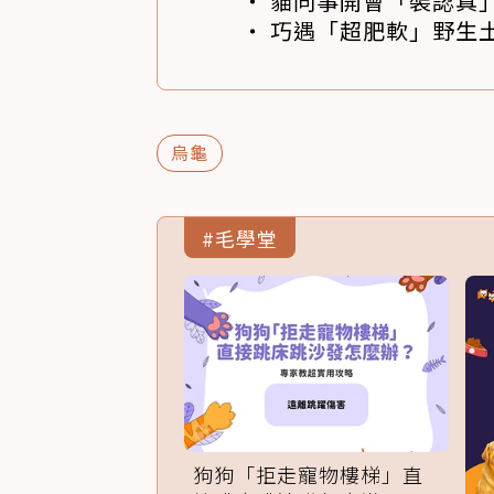
貓同事開會「裝認真」
巧遇「超肥軟」野生土
烏龜
#毛學堂
狗狗「拒走寵物樓梯」直