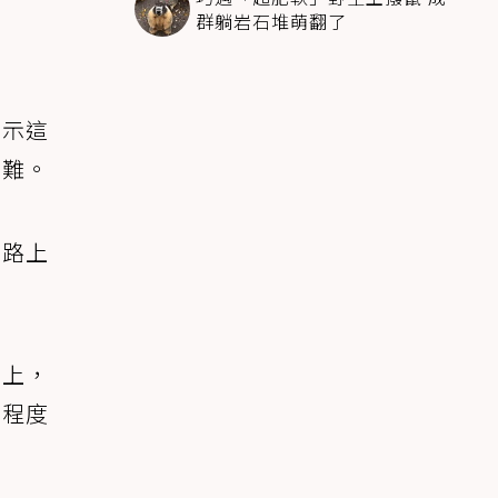
群躺岩石堆萌翻了
表示這
困難。
網路上
朝上，
鬆程度