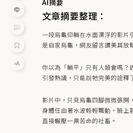
AI摘要
文章摘要整理：
一段烏龜仰躺在水面漂浮的影片
是自家烏龜，網友留言讚美其放
你以為「躺平」只有人類會嗎？
引發熱議，只能說牠完美的詮釋
影片中，只見烏龜四腳微微張開
身體任由著水波輕輕飄動，臉上
直接輾壓一票苦命的社畜。