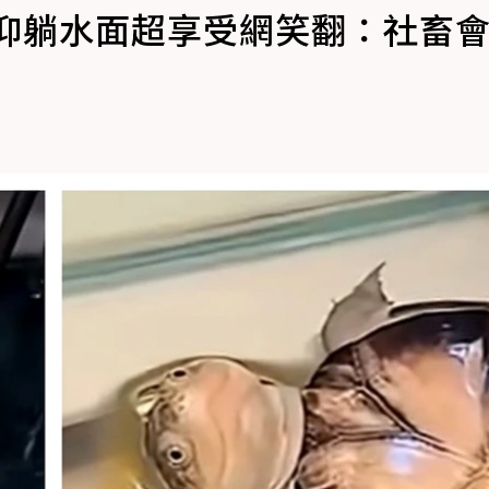
 仰躺水面超享受網笑翻：社畜