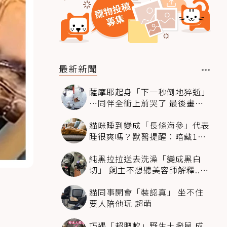
最新新聞
薩摩耶起身「下一秒倒地猝逝」
…同伴全衝上前哭了 最後畫面
逼哭萬人
貓咪睡到變成「長條海參」代表
睡很爽嗎？獸醫提醒：暗藏1種
不適
純黑拉拉送去洗澡「變成黑白
切」 飼主不想聽美容師解釋..衝
現場秒道歉
貓同事開會「裝認真」 坐不住
要人陪他玩 超萌
巧遇「超肥軟」野生土撥鼠 成