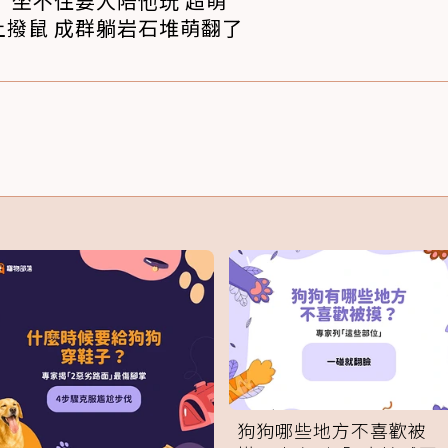
 坐不住要人陪他玩 超萌
撥鼠 成群躺岩石堆萌翻了
狗狗哪些地方不喜歡被