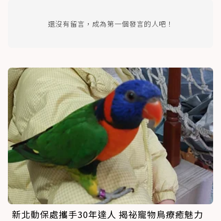
還沒有留言，成為第一個發言的人吧！
新北動保處攜手30年達人 揭祕寵物鳥療癒魅力