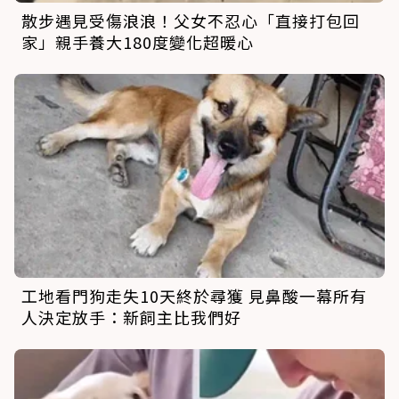
散步遇見受傷浪浪！父女不忍心「直接打包回
家」親手養大180度變化超暖心
工地看門狗走失10天終於尋獲 見鼻酸一幕所有
人決定放手：新飼主比我們好