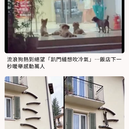
流浪狗熱到絕望「趴門縫想吹冷氣」…飯店下一
秒暖舉感動萬人