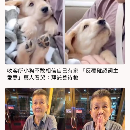
收容所小狗不敢相信自己有家 「反覆確認飼主
愛意」萬人看哭：拜託善待牠