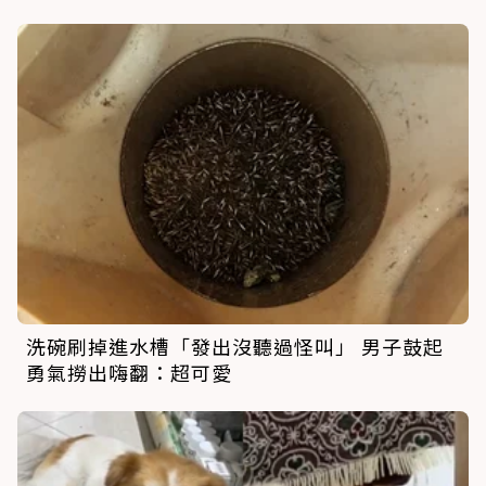
洗碗刷掉進水槽「發出沒聽過怪叫」 男子鼓起
勇氣撈出嗨翻：超可愛