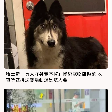
哈士奇「長太好笑賣不掉」慘遭寵物店拋棄 收
容所安排送養活動還是沒人要