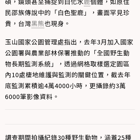
碩，鏡頭甚至捕捉到白化水
鹿
個體，如原住
民邵族傳說中的「白色聖鹿」，畫面罕見珍
貴，台灣
黑熊
也現身。
玉山國家公園管理處指出，去年3月加入國家
公園署與農業部林保署推動的「全國野生動
物長期監測系統」，透過網格取樣選定園區
內10處棲地維護與監測的關鍵位置，截去年
底監測累積逾4萬4000小時，更攝錄約3萬
6000筆影像資料。
調查期間拍攝紀錄30種野生動物，涵蓋25種