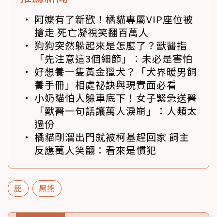
阿嬤有了新歡！橘貓專屬VIP座位被
搶走 死亡凝視笑翻百萬人
狗狗突然躲起來是怎麼了？獸醫指
「先注意這3個細節」：未必是害怕
好想養一隻黃金獵犬？「犬界暖男飼
養手冊」相處祕訣與現實面必看
小奶貓怕人躲車底下！女子緊急送醫
「獸醫一句話讓萬人淚崩」：人類太
過份
橘貓剛溜出門就被柯基趕回家 飼主
反應萬人笑翻：看來是慣犯
鹿
黑熊