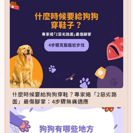
什麼時候要給狗狗穿鞋？專家揭「2惡劣路
面」最傷腳掌：4步驟無痛適應