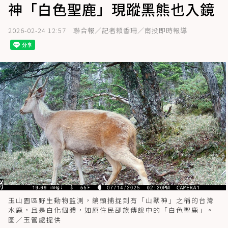
神「白色聖鹿」現蹤黑熊也入鏡
2026-02-24 12:57
聯合報／記者賴香珊／南投即時報導
玉山園區野生動物監測，鏡頭捕捉到有「山獸神」之稱的台灣
水鹿，且是白化個體，如原住民邵族傳說中的「白色聖鹿」。
圖／玉管處提供