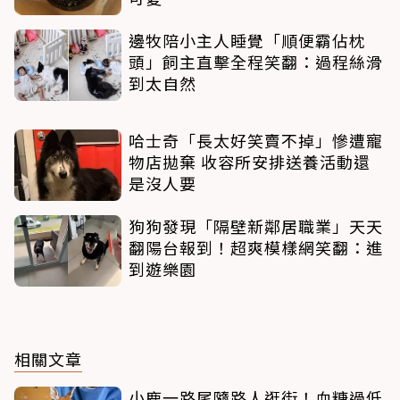
邊牧陪小主人睡覺「順便霸佔枕
頭」飼主直擊全程笑翻：過程絲滑
到太自然
哈士奇「長太好笑賣不掉」慘遭寵
物店拋棄 收容所安排送養活動還
是沒人要
狗狗發現「隔壁新鄰居職業」天天
翻陽台報到！超爽模樣網笑翻：進
到遊樂園
相關文章
小鹿一路尾隨路人逛街！血糖過低