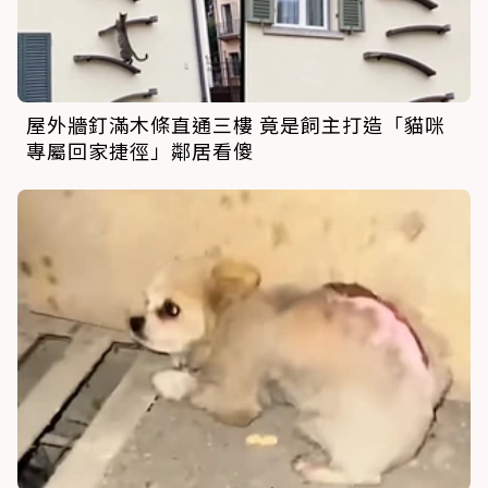
屋外牆釘滿木條直通三樓 竟是飼主打造「貓咪
專屬回家捷徑」鄰居看傻