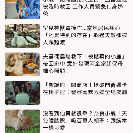
被及時救回 工作人員緊急化身奶
爸
罕見神獸遭撞亡...當地居民痛心
「牠是特別的存在」躲過天敵卻被
人類超渡
夫妻倆農場救下「被拋棄的小鹿」
帶回家中 意外發現阿金當起保母
細心照顧！
「聖誕鹿」闖商店！撞破門窗還卡
在椅子裡：警察幽默救援全場笑翻
沒看到仙貝就很乖？奈良小鹿「天
使睡臉照」吸百萬人朝聖：跟繪本
一樣可愛