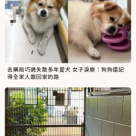
去藥局巧遇失散多年愛犬 女子淚崩：狗狗還記
得全家人跟回家的路