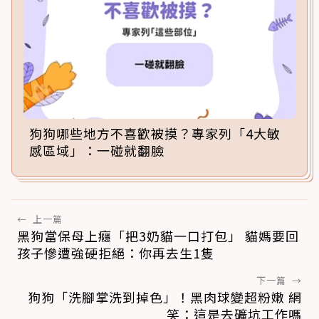
狗狗哪些地方不喜歡被摸？專家列「4大敏
感區域」：一碰就翻臉
←
上一篇
黑狗當保母上癮「把3奶貓一口打包」 貓媽要回
孩子慘遭強硬拒絕：你再去生1隻
下一篇
→
狗狗「洗腳掌洗到掉色」！黑肉球變超粉嫩 網
笑：這是去礦坑工作嗎