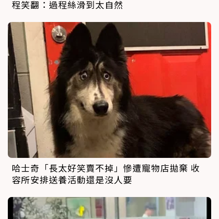
程笑翻：過程絲滑到太自然
哈士奇「長太好笑賣不掉」慘遭寵物店拋棄 收
容所安排送養活動還是沒人要