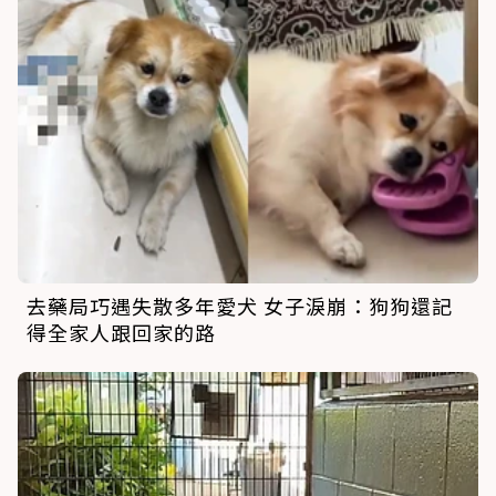
去藥局巧遇失散多年愛犬 女子淚崩：狗狗還記
得全家人跟回家的路