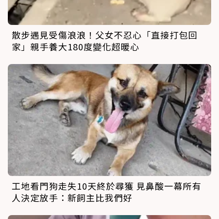
散步遇見受傷浪浪！父女不忍心「直接打包回
家」親手養大180度變化超暖心
工地看門狗走失10天終於尋獲 見鼻酸一幕所有
人決定放手：新飼主比我們好