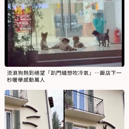
流浪狗熱到絕望「趴門縫想吹冷氣」…飯店下一
秒暖舉感動萬人