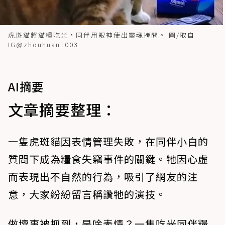
虎斑貓將貓糧吃光，同伴用眼神使出靈魂拷問。 圖/取自
IG@zhouhuan1003
AI摘要
文章摘要整理：
一隻虎斑貓因表情管理失敗，在同伴小白的
質問下成為糧食失竊事件的關鍵。牠因心虛
而表現出不自然的行為，吸引了網友的注
意，大家紛紛留言稱讚牠的演技。
做壞事被抓到，是啥表情？一隻吃光同伴糧