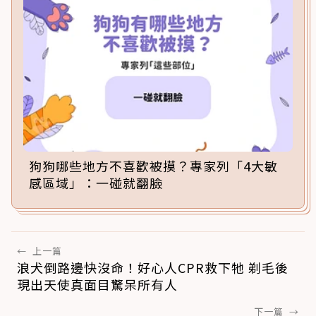
狗狗哪些地方不喜歡被摸？專家列「4大敏
感區域」：一碰就翻臉
←
上一篇
浪犬倒路邊快沒命！好心人CPR救下牠 剃毛後
現出天使真面目驚呆所有人
下一篇
→