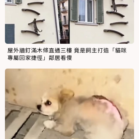
屋外牆釘滿木條直通三樓 竟是飼主打造「貓咪
專屬回家捷徑」鄰居看傻