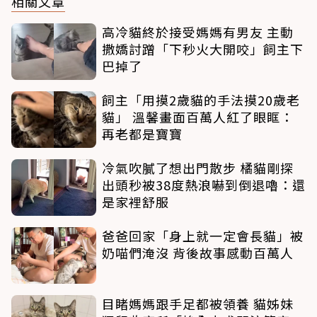
相關文章
高冷貓終於接受媽媽有男友 主動
撒嬌討蹭「下秒火大開咬」飼主下
巴掉了
飼主「用摸2歲貓的手法摸20歲老
貓」 溫馨畫面百萬人紅了眼眶：
再老都是寶寶
冷氣吹膩了想出門散步 橘貓剛探
出頭秒被38度熱浪嚇到倒退嚕：還
是家裡舒服
爸爸回家「身上就一定會長貓」被
奶喵們淹沒 背後故事感動百萬人
目睹媽媽跟手足都被領養 貓姊妹