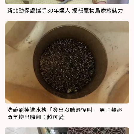
新北動保處攜手30年達人 揭祕寵物鳥療癒魅力
洗碗刷掉進水槽「發出沒聽過怪叫」 男子鼓起
勇氣撈出嗨翻：超可愛