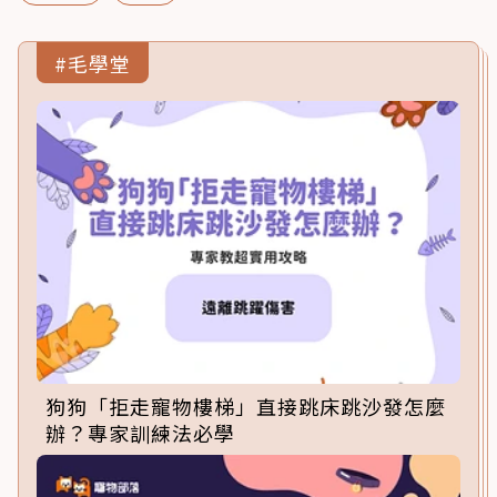
#毛學堂
狗狗「拒走寵物樓梯」直接跳床跳沙發怎麼
辦？專家訓練法必學