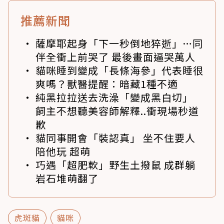
推薦新聞
薩摩耶起身「下一秒倒地猝逝」…同
伴全衝上前哭了 最後畫面逼哭萬人
貓咪睡到變成「長條海參」代表睡很
爽嗎？獸醫提醒：暗藏1種不適
純黑拉拉送去洗澡「變成黑白切」
飼主不想聽美容師解釋..衝現場秒道
歉
貓同事開會「裝認真」 坐不住要人
陪他玩 超萌
巧遇「超肥軟」野生土撥鼠 成群躺
岩石堆萌翻了
虎斑貓
貓咪