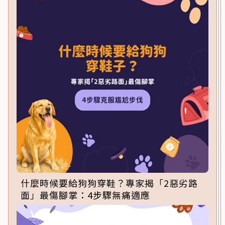
什麼時候要給狗狗穿鞋？專家揭「2惡劣路
面」最傷腳掌：4步驟無痛適應