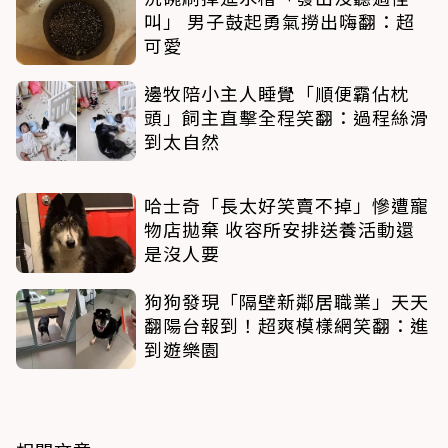
叫」 男子鼓起勇氣撈出嗨翻：超
可愛
邊牧陪小主人睡覺「順便霸佔枕
頭」飼主直擊全程笑翻：過程絲滑
到太自然
哈士奇「長太好笑賣不掉」慘遭寵
物店拋棄 收容所安排送養活動還
是沒人要
狗狗發現「隔壁新鄰居職業」天天
翻陽台報到！超爽模樣網笑翻：進
到遊樂園