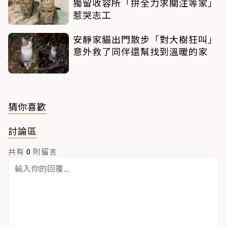
獨留收容所「拚全力求關注等家」
惹哭志工
安靜家貓出門散步「對大樹狂叫」
意外救了同伴還幫找到溫暖的家
猜你喜歡
討論區
共有
0
則留言