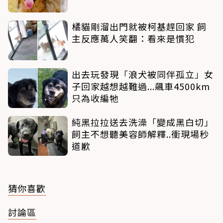
橘貓剛溜出門就被柯基趕回家 飼
主反應萬人笑翻：看來是慣犯
出去玩發現「浪犬被同伴孤立」女
子回家越想越難過...飆車4500km
只為收編牠
純黑拉拉送去洗澡「變成黑白切」
飼主不想聽美容師解釋..衝現場秒
道歉
猜你喜歡
討論區