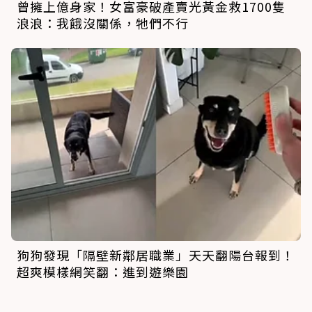
曾擁上億身家！女富豪破產賣光黃金救1700隻
浪浪：我餓沒關係，牠們不行
狗狗發現「隔壁新鄰居職業」天天翻陽台報到！
超爽模樣網笑翻：進到遊樂園