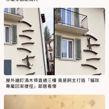
屋外牆釘滿木條直通三樓 竟是飼主打造「貓咪
專屬回家捷徑」鄰居看傻