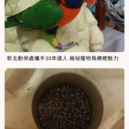
新北動保處攜手30年達人 揭祕寵物鳥療癒魅力