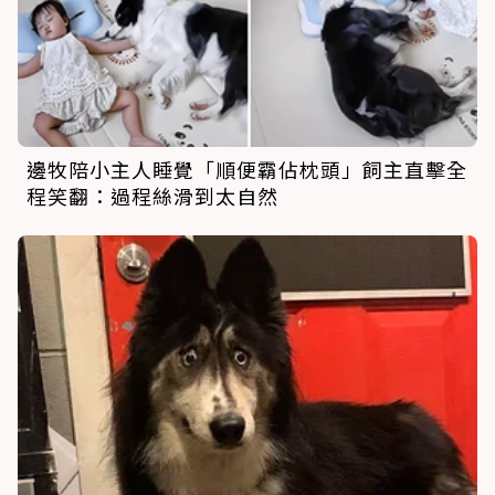
邊牧陪小主人睡覺「順便霸佔枕頭」飼主直擊全
程笑翻：過程絲滑到太自然