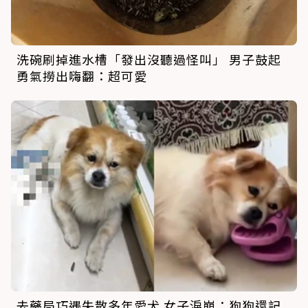
洗碗刷掉進水槽「發出沒聽過怪叫」 男子鼓起
勇氣撈出嗨翻：超可愛
去藥局巧遇失散多年愛犬 女子淚崩：狗狗還記