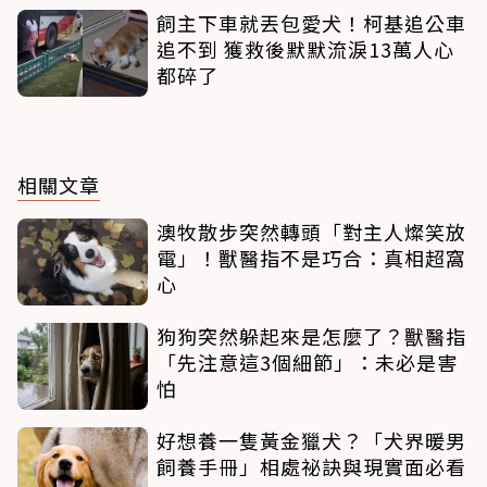
飼主下車就丟包愛犬！柯基追公車
追不到 獲救後默默流淚13萬人心
都碎了
相關文章
澳牧散步突然轉頭「對主人燦笑放
電」！獸醫指不是巧合：真相超窩
心
狗狗突然躲起來是怎麼了？獸醫指
「先注意這3個細節」：未必是害
怕
好想養一隻黃金獵犬？「犬界暖男
飼養手冊」相處祕訣與現實面必看