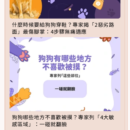
什麼時候要給狗狗穿鞋？專家揭「2惡劣路
面」最傷腳掌：4步驟無痛適應
狗狗哪些地方不喜歡被摸？專家列「4大敏
感區域」：一碰就翻臉