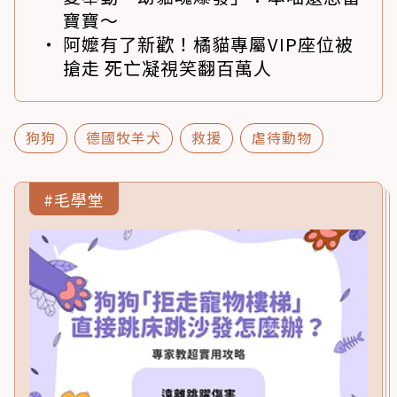
寶寶～
阿嬤有了新歡！橘貓專屬VIP座位被
搶走 死亡凝視笑翻百萬人
狗狗
德國牧羊犬
救援
虐待動物
#毛學堂