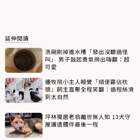
延伸閱讀
洗碗刷掉進水槽「發出沒聽過怪
叫」 男子鼓起勇氣撈出嗨翻：超
可愛
邊牧陪小主人睡覺「順便霸佔枕
頭」飼主直擊全程笑翻：過程絲滑
到太自然
坪林獨居老翁離世無人知 13犬守
屋護遺體伴最後一程