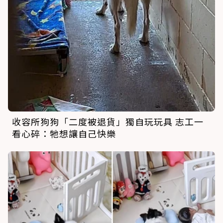
收容所狗狗「二度被退貨」獨自玩玩具 志工一
看心碎：牠想讓自己快樂