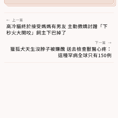
←
上一篇
高冷貓終於接受媽媽有男友 主動撒嬌討蹭「下
秒火大開咬」飼主下巴掉了
下一篇
→
獵狐犬天生沒脖子被嫌醜 送去檢查獸醫心疼：
這種罕病全球只有150例