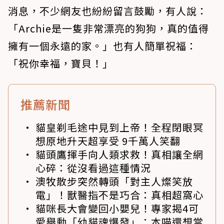
消息，不少網友也紛紛留言鼓勵，有人說：
「Archie是一隻非常漂亮的狗狗，真的值得
擁有一個永遠的家。」也有人簡單祝福：
「祝你幸福，寶貝！」
推薦新聞
貓皇剃毛途中見到上帝！全程閉眼冥
想原地升天超享受 9千萬人笑翻
貓頭鷹揮手向人類求救！真相讓全網
心碎：從沒看過這種情況
澳牧散步突然轉頭「對主人燦笑放
電」！獸醫指不是巧合：真相超窩心
貓咪長大會變回小嬰兒！專家揭4可
愛舉動「幼貓魂爆發」：本喵還想當