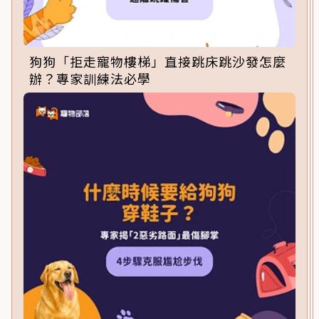
狗狗「拒走寵物樓梯」直接跳床跳沙發怎麼
辦？專家訓練法必學