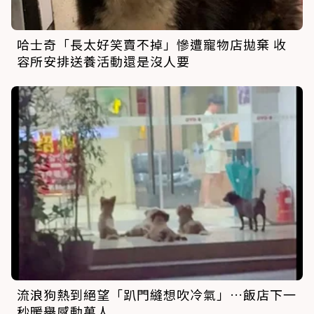
哈士奇「長太好笑賣不掉」慘遭寵物店拋棄 收
容所安排送養活動還是沒人要
流浪狗熱到絕望「趴門縫想吹冷氣」…飯店下一
秒暖舉感動萬人