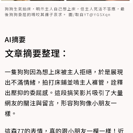
狗狗生氣拍床，明示主人自己想上床，但主人死活不答應，最
後狗狗委屈的啃咬其褲子哀求。 圖/取自YT@YGSXqn
AI摘要
文章摘要整理：
一隻狗狗因為想上床被主人拒絕，於是展現
出不滿情緒，拍打床鋪並啃主人褲管，詮釋
出壓抑的委屈感。這段搞笑影片吸引了大量
網友的關注與留言，形容狗狗像小朋友一
樣。
這森77的表情，真的跟小朋友一模一樣！近