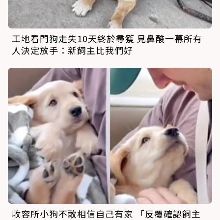
工地看門狗走失10天終於尋獲 見鼻酸一幕所有
人決定放手：新飼主比我們好
收容所小狗不敢相信自己有家 「反覆確認飼主