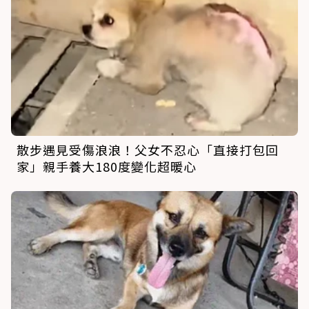
散步遇見受傷浪浪！父女不忍心「直接打包回
家」親手養大180度變化超暖心