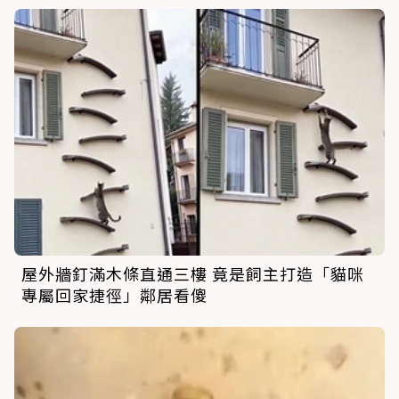
屋外牆釘滿木條直通三樓 竟是飼主打造「貓咪
專屬回家捷徑」鄰居看傻