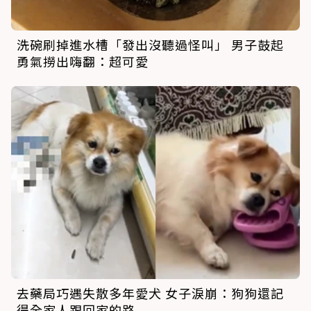
洗碗刷掉進水槽「發出沒聽過怪叫」 男子鼓起
勇氣撈出嗨翻：超可愛
去藥局巧遇失散多年愛犬 女子淚崩：狗狗還記
得全家人跟回家的路