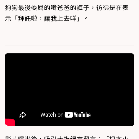
狗狗最後委屈的啃爸爸的褲子，彷彿是在表
示「拜託啦，讓我上去咩」。
影片曝光後，吸引大批網友留言：「根本小