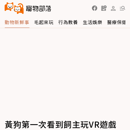
動物新鮮事
毛起來玩
行為教養
生活娛樂
醫療保健
黃狗第一次看到飼主玩VR遊戲