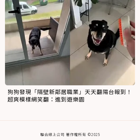
狗狗發現「隔壁新鄰居職業」天天翻陽台報到！
超爽模樣網笑翻：進到遊樂園
聯合線上公司 著作權所有 ©2025