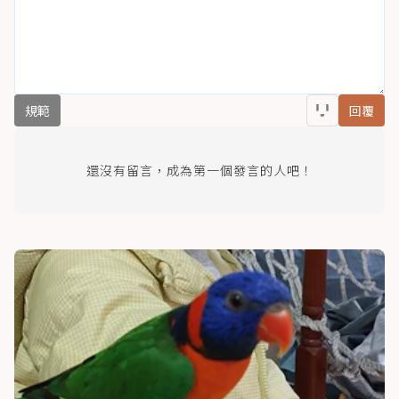
規範
回覆
還沒有留言，成為第一個發言的人吧！