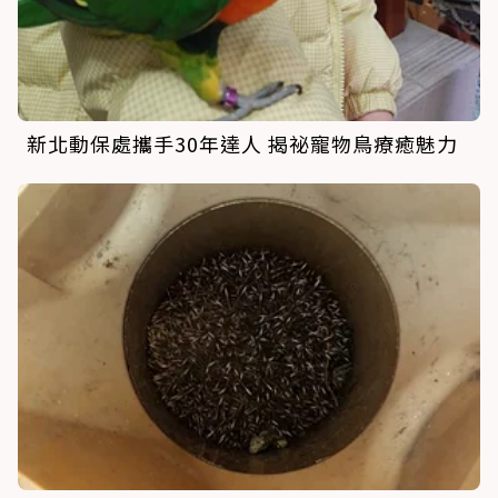
新北動保處攜手30年達人 揭祕寵物鳥療癒魅力