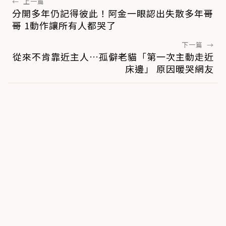
←
上一篇
分開多年仍記得彼此！阿金一眼認出失散多年哥
哥 1動作讓所有人都哭了
下一篇
→
從來不肯靠近主人…孤僻老貓「第一次主動走近
床邊」 原因暖哭網友