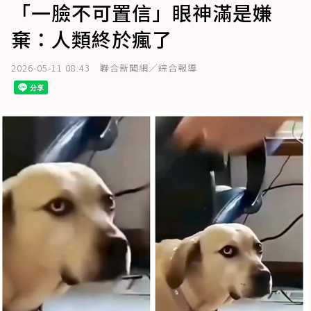
「一臉不可置信」眼神滿是嫌
棄：人類終於瘋了
2026-05-11 08:43
聯合新聞網／綜合報導