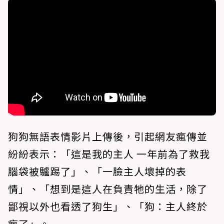
狗狗無語表情影片上傳後，引起網友瘋傳並
紛紛表示：「這是我的主人 一年前為了救我
腦袋被驢踢了」、「一臉主人壞掉的表
情」、「想到是這人在負責牠的生活，除了
鄙視以外也看透了狗生」、「狗：主人終於
瘋了」。