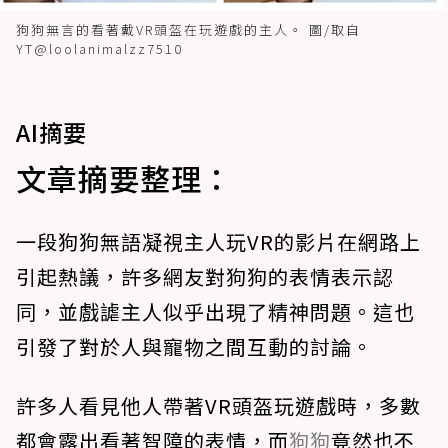
狗狗無言的看著戴VR頭盔在玩遊戲的主人。 圖/取自
YT@loolanimalzz7510
AI摘要
文章摘要整理：
一段狗狗無語凝視主人玩VR的影片在網路上
引起熱議，許多網友對狗狗的表情表示認
同，並戲謔主人似乎出現了精神問題。這也
引發了對於人與寵物之間互動的討論。
許多人看見他人帶著VR頭盔玩遊戲時，多數
都會露出看著智障的表情，而
狗狗
竟然也不