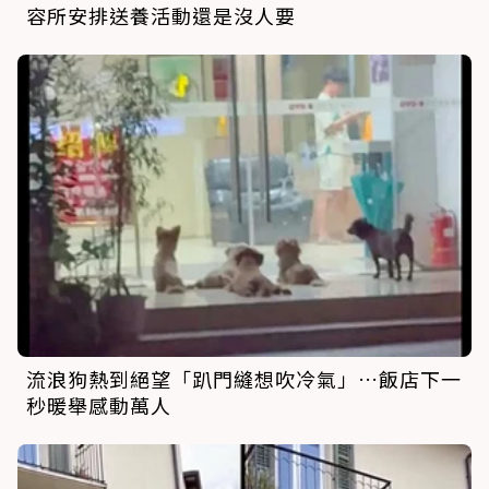
容所安排送養活動還是沒人要
流浪狗熱到絕望「趴門縫想吹冷氣」…飯店下一
秒暖舉感動萬人