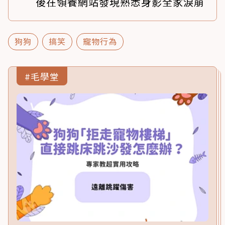
後在領養網站發現熟悉身影全家淚崩
狗狗
搞笑
寵物行為
#毛學堂