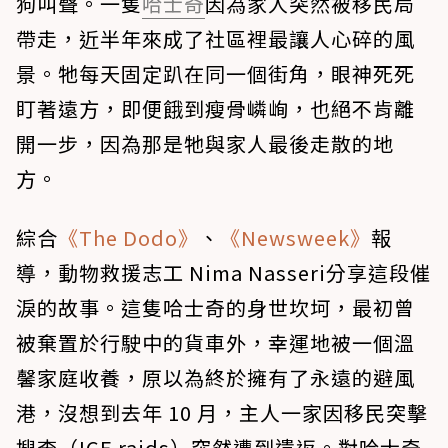
狗叫聲。一隻
哈士奇
因為家人突然被移民局
帶走，近半年來成了社區裡最讓人心碎的風
景。牠每天固定趴在同一個街角，眼神死死
盯著遠方，即便餓到瘦骨嶙峋，也絕不肯離
開一步，因為那是牠與家人最後走散的地
方。
綜合
《The Dodo》
、
《Newsweek》
報
導，動物救援志工 Nima Nasseri分享這段催
淚的故事。這隻哈士奇的身世坎坷，最初曾
被棄置於行駛中的貨車外，幸運地被一個溫
馨家庭收養，原以為終於擁有了永遠的避風
港，沒想到去年 10 月，主人一家因移民突擊
搜查（ICE raids）突然遭到遣返。對哈士奇