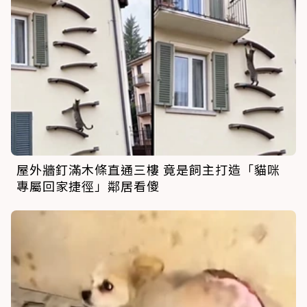
屋外牆釘滿木條直通三樓 竟是飼主打造「貓咪
專屬回家捷徑」鄰居看傻