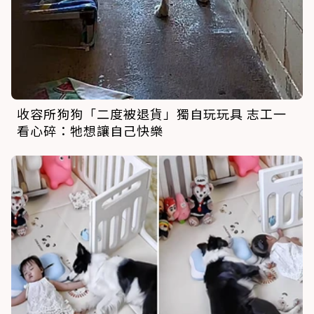
收容所狗狗「二度被退貨」獨自玩玩具 志工一
看心碎：牠想讓自己快樂