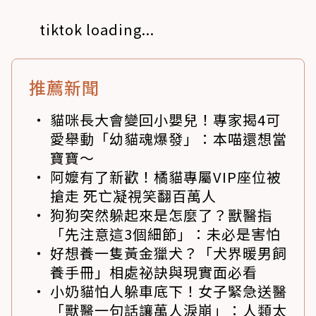
tiktok loading...
推薦新聞
貓咪長大會變回小嬰兒！專家揭4可
愛舉動「幼貓魂爆發」：本喵還想當
寶寶～
阿嬤有了新歡！橘貓專屬VIP座位被
搶走 死亡凝視笑翻百萬人
狗狗突然躲起來是怎麼了？獸醫指
「先注意這3個細節」：未必是害怕
好想養一隻黃金獵犬？「犬界暖男飼
養手冊」相處祕訣與現實面必看
小奶貓怕人躲車底下！女子緊急送醫
「獸醫一句話讓萬人淚崩」：人類太