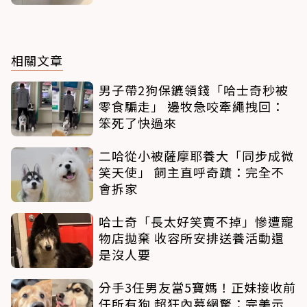
相關文章
男子帶2狗保鑣領錢「哈士奇秒被
零食騙走」 邊牧急咬牽繩拽回：
笨死了快過來
二哈從小被薩摩耶養大「同步成微
笑天使」 飼主直呼奇蹟：完全不
會拆家
哈士奇「長太好笑賣不掉」慘遭寵
物店拋棄 收容所安排送養活動還
是沒人要
分手3任男友當5寶媽！正妹接收前
任所有狗 超狂內幕網驚：完美示