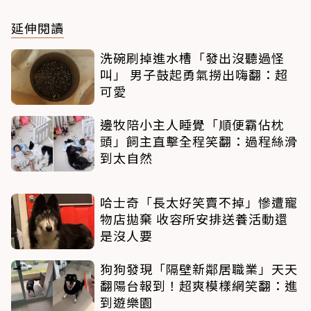
延伸閱讀
洗碗刷掉進水槽「發出沒聽過怪
叫」 男子鼓起勇氣撈出嗨翻：超
可愛
邊牧陪小主人睡覺「順便霸佔枕
頭」飼主直擊全程笑翻：過程絲滑
到太自然
哈士奇「長太好笑賣不掉」慘遭寵
物店拋棄 收容所安排送養活動還
是沒人要
狗狗發現「隔壁新鄰居職業」天天
翻陽台報到！超爽模樣網笑翻：進
到遊樂園