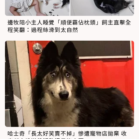
邊牧陪小主人睡覺「順便霸佔枕頭」飼主直擊全
程笑翻：過程絲滑到太自然
哈士奇「長太好笑賣不掉」慘遭寵物店拋棄 收