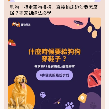
狗狗「拒走寵物樓梯」直接跳床跳沙發怎麼
辦？專家訓練法必學