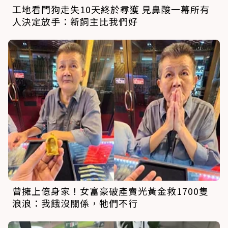
工地看門狗走失10天終於尋獲 見鼻酸一幕所有
人決定放手：新飼主比我們好
曾擁上億身家！女富豪破產賣光黃金救1700隻
浪浪：我餓沒關係，牠們不行