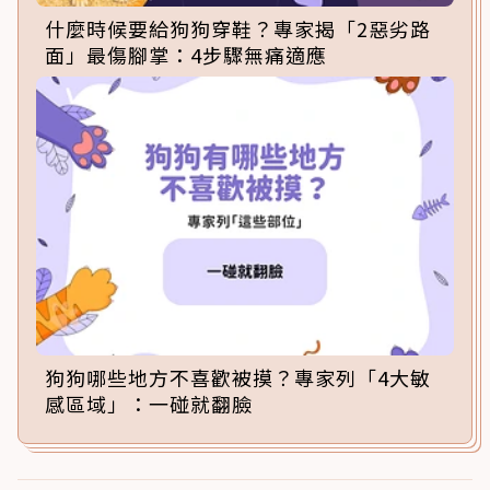
什麼時候要給狗狗穿鞋？專家揭「2惡劣路
面」最傷腳掌：4步驟無痛適應
狗狗哪些地方不喜歡被摸？專家列「4大敏
感區域」：一碰就翻臉