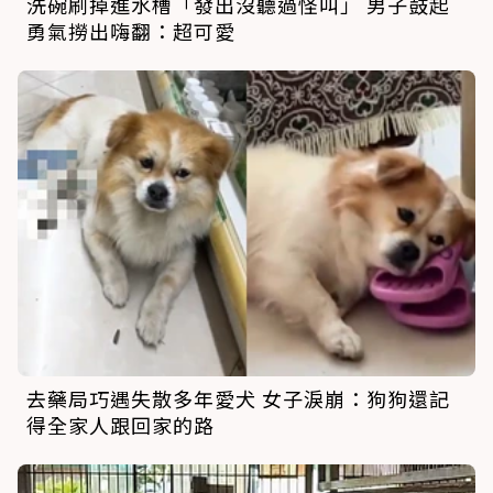
洗碗刷掉進水槽「發出沒聽過怪叫」 男子鼓起
勇氣撈出嗨翻：超可愛
去藥局巧遇失散多年愛犬 女子淚崩：狗狗還記
得全家人跟回家的路