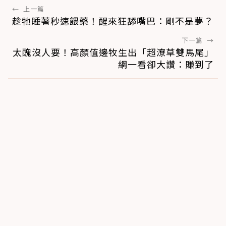
←
上一篇
趁牠睡著秒速餵藥！醒來狂舔嘴巴：剛不是夢？
下一篇
→
太醜沒人要！高顏值邊牧生出「超潦草雙馬尾」
網一看卻大讚：賺到了