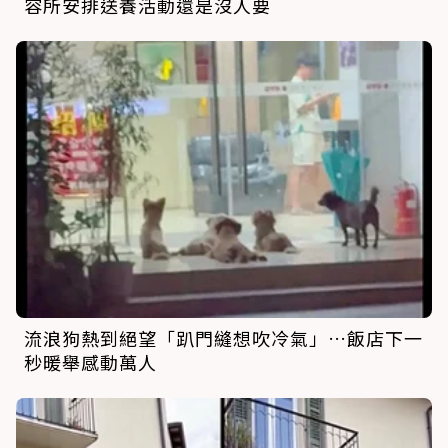
容所安排送養活動還是沒人要
流浪狗熱到絕望「趴門縫想吹冷氣」…飯店下一
秒暖舉感動萬人