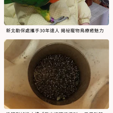
新北動保處攜手30年達人 揭祕寵物鳥療癒魅力