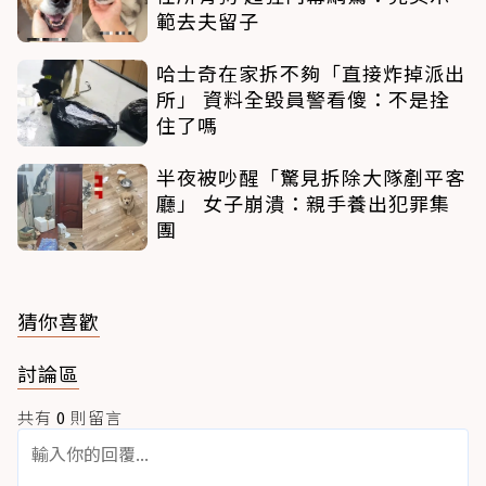
範去夫留子
哈士奇在家拆不夠「直接炸掉派出
所」 資料全毀員警看傻：不是拴
住了嗎
半夜被吵醒「驚見拆除大隊剷平客
廳」 女子崩潰：親手養出犯罪集
團
猜你喜歡
討論區
共有
0
則留言