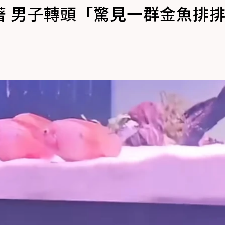
著 男子轉頭「驚見一群金魚排