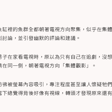
魚缸裡的魚群全都朝著電視方向聚集，似乎在集
烈討論，並引發幽默的評論和建議。
男子在家看電視時，原以為只有自己在追劇，沒
擠在同一側，朝著電視方向「集體觀影」。
彷彿被螢幕內容吸引，專注程度甚至讓人懷疑牠
當下總覺得背後好像有視線，轉頭才發現原來還