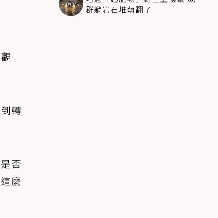
群躺岩石堆萌翻了
體觀
想到轉
們是否
有這麼