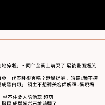
倒地猝逝」…同伴全衝上前哭了 最後畫面逼哭
海參」代表睡很爽嗎？獸醫提醒：暗藏1種不適
成黑白切」 飼主不想聽美容師解釋..衝現場
 坐不住要人陪他玩 超萌
撥鼠 成群躺岩石堆萌翻了