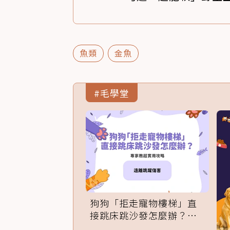
魚類
金魚
#毛學堂
狗狗「拒走寵物樓梯」直
接跳床跳沙發怎麼辦？專
家訓練法必學