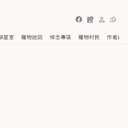
聊星室
寵物迷因
悼念專區
寵物村民
作者群