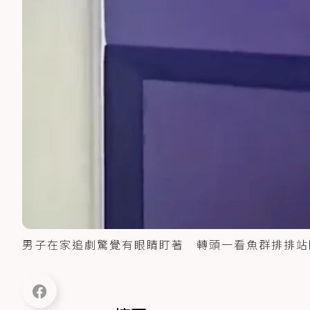
男子在家追劇驚覺有眼睛盯著 轉頭一看魚群排排站盯