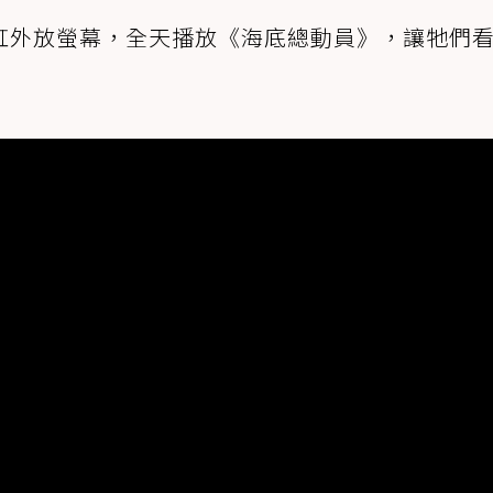
缸外放螢幕，全天播放《海底總動員》，讓牠們