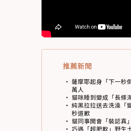
推薦新聞
薩摩耶起身「下一秒
萬人
貓咪睡到變成「長條
純黑拉拉送去洗澡「變
秒道歉
貓同事開會「裝認真」
巧遇「超肥軟」野生土