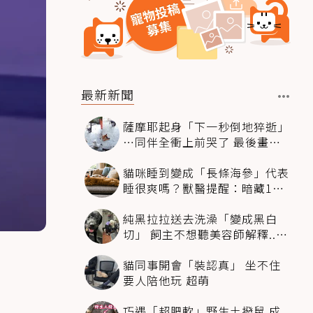
最新新聞
薩摩耶起身「下一秒倒地猝逝」
…同伴全衝上前哭了 最後畫面
逼哭萬人
貓咪睡到變成「長條海參」代表
睡很爽嗎？獸醫提醒：暗藏1種
不適
純黑拉拉送去洗澡「變成黑白
切」 飼主不想聽美容師解釋..衝
現場秒道歉
貓同事開會「裝認真」 坐不住
要人陪他玩 超萌
巧遇「超肥軟」野生土撥鼠 成