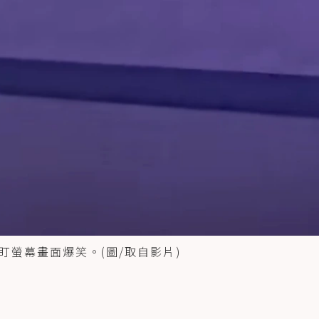
螢幕畫面爆笑。(圖/取自影片)