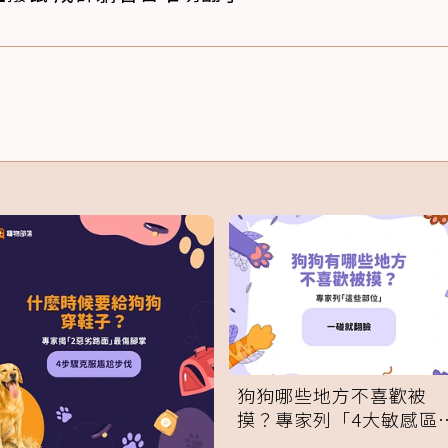
狗狗哪些地方不喜歡被
摸？專家列「4大敏感區
域」：一碰就翻臉