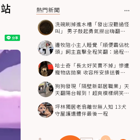
排站
熱門新聞
洗碗刷掉進水槽「發出沒聽過怪
叫」 男子鼓起勇氣撈出嗨翻：
超可愛
邊牧陪小主人睡覺「順便霸佔枕
頭」飼主直擊全程笑翻：過程絲
滑到太自然
哈士奇「長太好笑賣不掉」慘遭
寵物店拋棄 收容所安排送養活
動還是沒人要
狗狗發現「隔壁新鄰居職業」天
天翻陽台報到！超爽模樣網笑
翻：進到遊樂園
坪林獨居老翁離世無人知 13犬
守屋護遺體伴最後一程