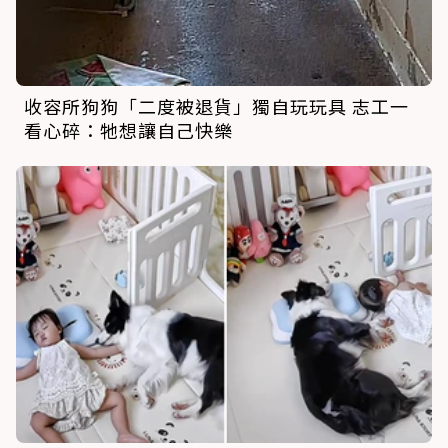
收容所狗狗「二度被退貨」獨自玩玩具 志工一
看心碎：牠想讓自己快樂