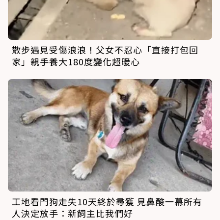
散步遇見受傷浪浪！父女不忍心「直接打包回
家」親手養大180度變化超暖心
工地看門狗走失10天終於尋獲 見鼻酸一幕所有
人決定放手：新飼主比我們好