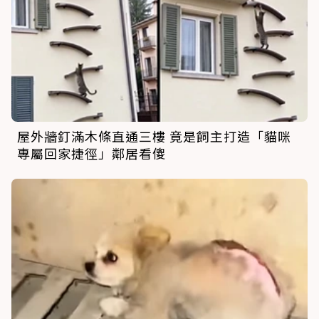
屋外牆釘滿木條直通三樓 竟是飼主打造「貓咪
專屬回家捷徑」鄰居看傻