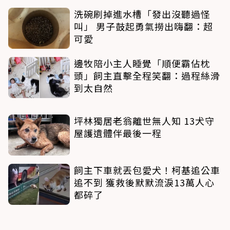
洗碗刷掉進水槽「發出沒聽過怪
叫」 男子鼓起勇氣撈出嗨翻：超
可愛
邊牧陪小主人睡覺「順便霸佔枕
頭」飼主直擊全程笑翻：過程絲滑
到太自然
坪林獨居老翁離世無人知 13犬守
屋護遺體伴最後一程
飼主下車就丟包愛犬！柯基追公車
追不到 獲救後默默流淚13萬人心
都碎了