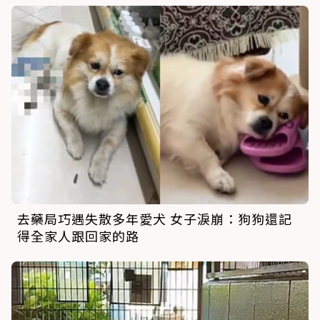
去藥局巧遇失散多年愛犬 女子淚崩：狗狗還記
得全家人跟回家的路