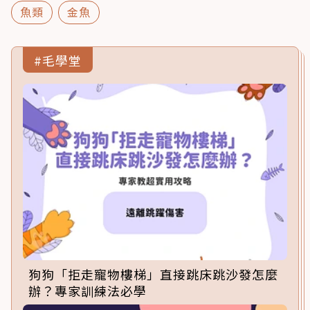
魚類
金魚
#毛學堂
狗狗「拒走寵物樓梯」直接跳床跳沙發怎麼
辦？專家訓練法必學