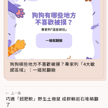
狗狗哪些地方不喜歡被摸？專家列「4大敏
感區域」：一碰就翻臉
←
上一篇
巧遇「超肥軟」野生土撥鼠 成群躺岩石堆萌翻
了