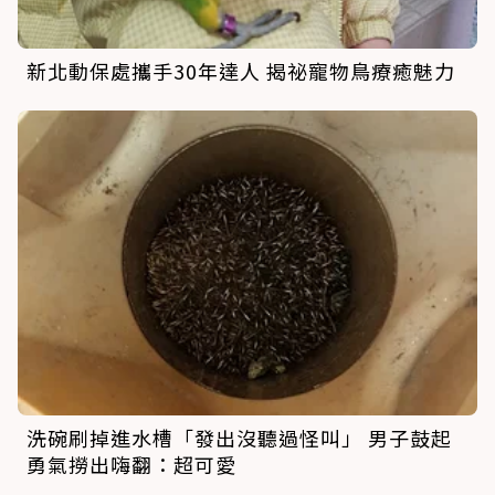
新北動保處攜手30年達人 揭祕寵物鳥療癒魅力
洗碗刷掉進水槽「發出沒聽過怪叫」 男子鼓起
勇氣撈出嗨翻：超可愛