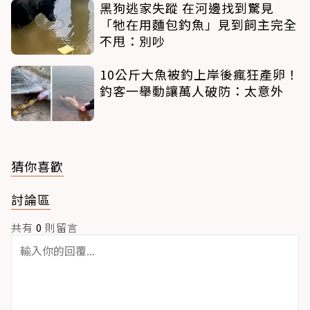
黑狗逃家失蹤 在河邊找到驚見
「牠在用麵包釣魚」見到飼主完全
不甩：別吵
10公斤大魚被釣上岸後瘋狂產卵！
釣客一舉動讓萬人破防：太意外
猜你喜歡
討論區
共有
0
則留言