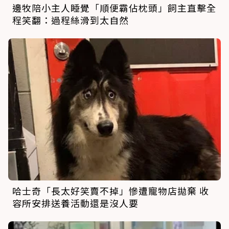
邊牧陪小主人睡覺「順便霸佔枕頭」飼主直擊全
程笑翻：過程絲滑到太自然
哈士奇「長太好笑賣不掉」慘遭寵物店拋棄 收
容所安排送養活動還是沒人要