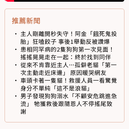
推薦新聞
主人剛離開秒失守！阿金「餓死鬼投
胎」狂嗑餃子 事後1舉動反被讚爆
患相同罕病的2隻狗狗第一次見面！
搖搖晃晃走在一起：終於找到同伴
從來不肯靠近主人…孤僻老貓「第一
次主動走近床邊」 原因暖哭網友
車頭卡著一隻貓！救援人員一看驚覺
身分不單純「這不是浪貓」
男子發現狗狗溺水「不顧安危跳進急
流」 牠獲救後跟隨恩人不停搖尾致
謝