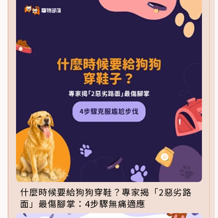
什麼時候要給狗狗穿鞋？專家揭「2惡劣路
面」最傷腳掌：4步驟無痛適應