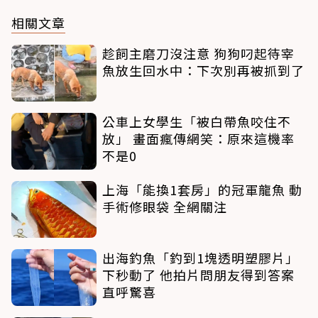
相關文章
趁飼主磨刀沒注意 狗狗叼起待宰
魚放生回水中：下次別再被抓到了
公車上女學生「被白帶魚咬住不
放」 畫面瘋傳網笑：原來這機率
不是0
上海「能換1套房」的冠軍龍魚 動
手術修眼袋 全網關注
出海釣魚「釣到1塊透明塑膠片」
下秒動了 他拍片問朋友得到答案
直呼驚喜