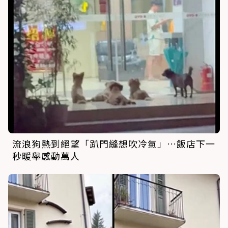
流浪狗熱到絕望「趴門縫想吹冷氣」…飯店下一
秒暖舉感動萬人