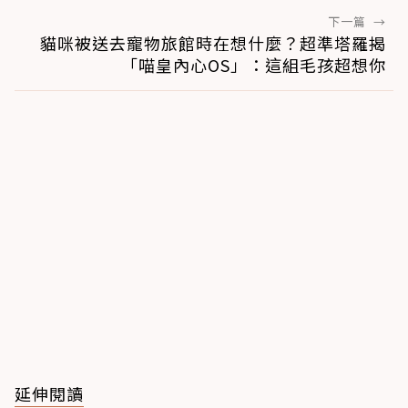
下一篇
→
貓咪被送去寵物旅館時在想什麼？超準塔羅揭
「喵皇內心OS」：這組毛孩超想你
延伸閱讀