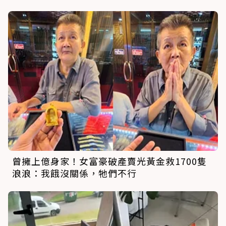
曾擁上億身家！女富豪破產賣光黃金救1700隻
浪浪：我餓沒關係，牠們不行