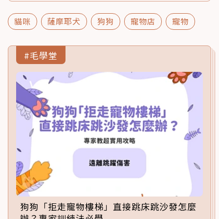
貓咪
薩摩耶犬
狗狗
寵物店
寵物
#毛學堂
狗狗「拒走寵物樓梯」直接跳床跳沙發怎麼
辦？專家訓練法必學