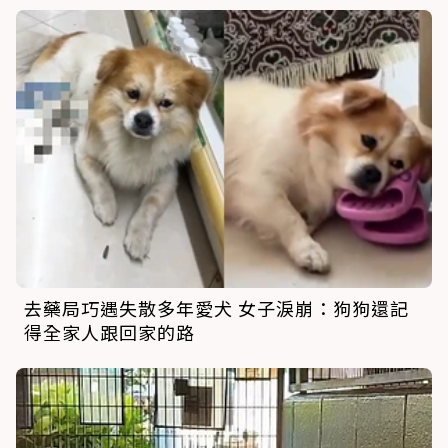
去藥局巧遇失散多年愛犬 女子淚崩：狗狗還記
得全家人跟回家的路