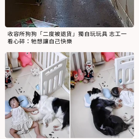
收容所狗狗「二度被退貨」獨自玩玩具 志工一
看心碎：牠想讓自己快樂