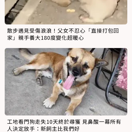
散步遇見受傷浪浪！父女不忍心「直接打包回
家」親手養大180度變化超暖心
工地看門狗走失10天終於尋獲 見鼻酸一幕所有
人決定放手：新飼主比我們好