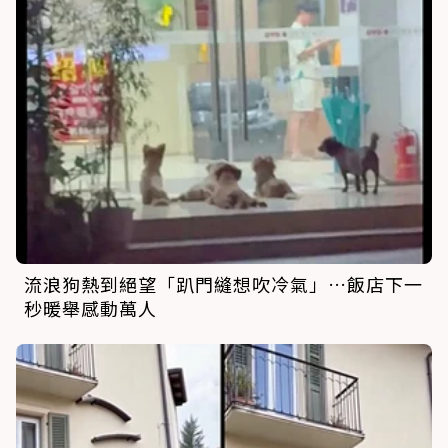
流浪狗熱到絕望「趴門縫想吹冷氣」…飯店下一
秒暖舉感動萬人