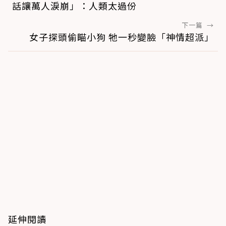
話讓萬人淚崩」：人類太過份
下一篇
→
女子探頭偷瞄小狗 牠一秒變臉「神情超派」
延伸閱讀