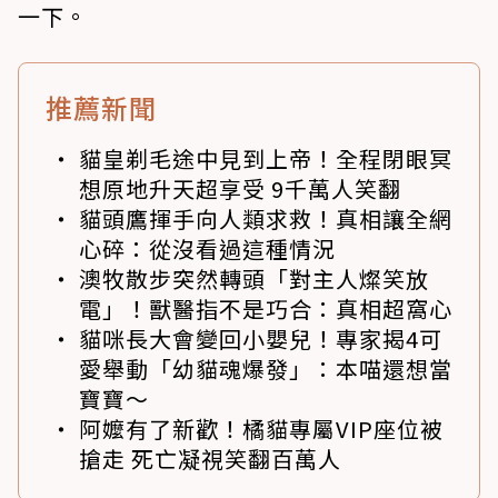
一下。
推薦新聞
貓皇剃毛途中見到上帝！全程閉眼冥
想原地升天超享受 9千萬人笑翻
貓頭鷹揮手向人類求救！真相讓全網
心碎：從沒看過這種情況
澳牧散步突然轉頭「對主人燦笑放
電」！獸醫指不是巧合：真相超窩心
貓咪長大會變回小嬰兒！專家揭4可
愛舉動「幼貓魂爆發」：本喵還想當
寶寶～
阿嬤有了新歡！橘貓專屬VIP座位被
搶走 死亡凝視笑翻百萬人