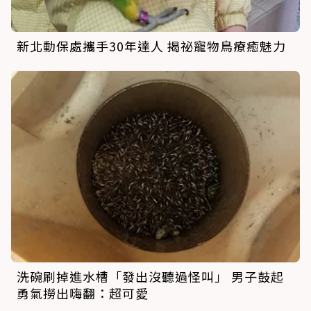
新北動保處攜手30年達人 揭祕寵物鳥療癒魅力
洗碗刷掉進水槽「發出沒聽過怪叫」 男子鼓起
勇氣撈出嗨翻：超可愛