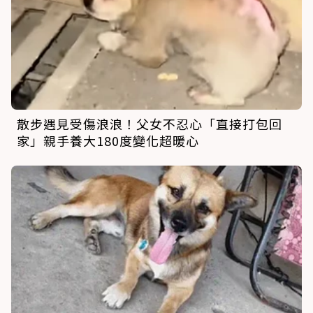
散步遇見受傷浪浪！父女不忍心「直接打包回
家」親手養大180度變化超暖心