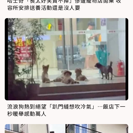
哈士奇「長太好笑賣不掉」慘遭寵物店拋棄 收
容所安排送養活動還是沒人要
流浪狗熱到絕望「趴門縫想吹冷氣」…飯店下一
秒暖舉感動萬人