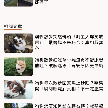
都碎了
相關文章
澳牧散步突然轉頭「對主人燦笑放
電」！獸醫指不是巧合：真相超窩
心
狗狗散步狂吃草…難道胃不舒服想
催吐？破解迷思：背後原因更單純
狗狗每次散步回家馬上秒睡？獸醫
揭「瞬間斷電」真相：不一定正常
狗狗怎麼知道該左轉右轉？獸醫揭