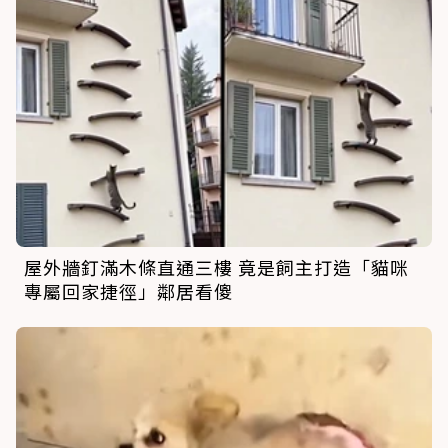
屋外牆釘滿木條直通三樓 竟是飼主打造「貓咪
專屬回家捷徑」鄰居看傻