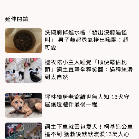
延伸閱讀
洗碗刷掉進水槽「發出沒聽過怪
叫」 男子鼓起勇氣撈出嗨翻：超
可愛
邊牧陪小主人睡覺「順便霸佔枕
頭」飼主直擊全程笑翻：過程絲滑
到太自然
坪林獨居老翁離世無人知 13犬守
屋護遺體伴最後一程
飼主下車就丟包愛犬！柯基追公車
追不到 獲救後默默流淚13萬人心