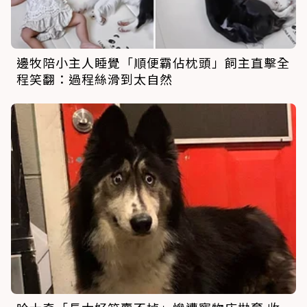
邊牧陪小主人睡覺「順便霸佔枕頭」飼主直擊全
程笑翻：過程絲滑到太自然