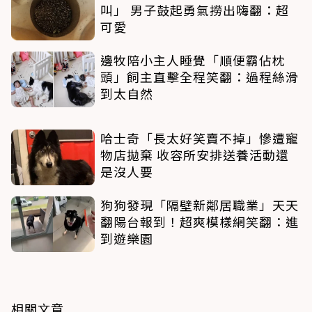
叫」 男子鼓起勇氣撈出嗨翻：超
可愛
邊牧陪小主人睡覺「順便霸佔枕
頭」飼主直擊全程笑翻：過程絲滑
到太自然
哈士奇「長太好笑賣不掉」慘遭寵
物店拋棄 收容所安排送養活動還
是沒人要
狗狗發現「隔壁新鄰居職業」天天
翻陽台報到！超爽模樣網笑翻：進
到遊樂園
相關文章