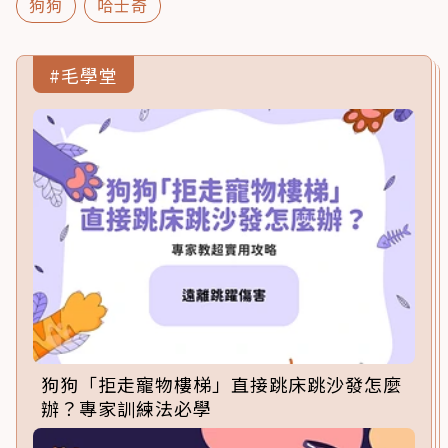
狗狗
哈士奇
#毛學堂
狗狗「拒走寵物樓梯」直接跳床跳沙發怎麼
辦？專家訓練法必學