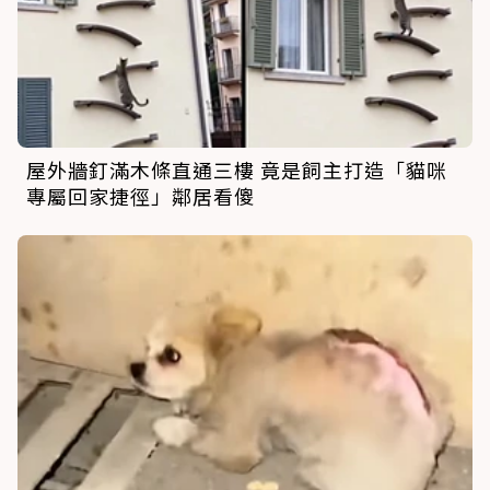
屋外牆釘滿木條直通三樓 竟是飼主打造「貓咪
專屬回家捷徑」鄰居看傻