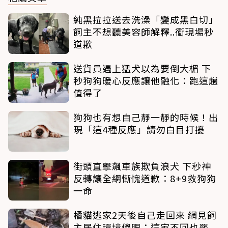
純黑拉拉送去洗澡「變成黑白切」
飼主不想聽美容師解釋..衝現場秒
道歉
送貨員遇上猛犬以為要倒大楣 下
秒狗狗暖心反應讓他融化：跑這趟
值得了
狗狗也有想自己靜一靜的時候！出
現「這4種反應」請勿白目打擾
街頭直擊飆車族欺負浪犬 下秒神
反轉讓全網慚愧道歉：8+9救狗狗
一命
橘貓逃家2天後自己走回來 網見飼
主居住環境傻眼：這家不回也罷