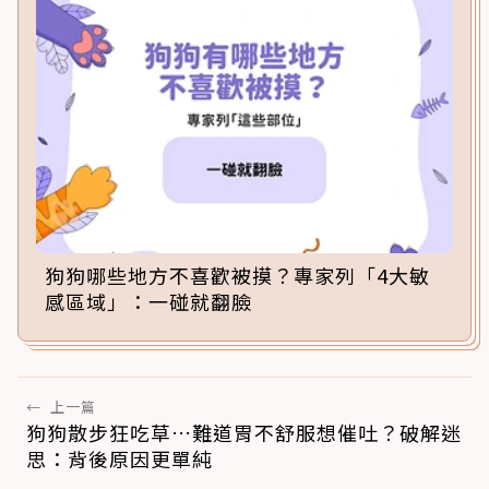
狗狗哪些地方不喜歡被摸？專家列「4大敏
感區域」：一碰就翻臉
←
上一篇
狗狗散步狂吃草…難道胃不舒服想催吐？破解迷
思：背後原因更單純