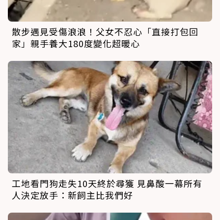
散步遇見受傷浪浪！父女不忍心「直接打包回
家」親手養大180度變化超暖心
工地看門狗走失10天終於尋獲 見鼻酸一幕所有
人決定放手：新飼主比我們好