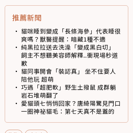
推薦新聞
貓咪睡到變成「長條海參」代表睡很
爽嗎？獸醫提醒：暗藏1種不適
純黑拉拉送去洗澡「變成黑白切」
飼主不想聽美容師解釋..衝現場秒道
歉
貓同事開會「裝認真」 坐不住要人
陪他玩 超萌
巧遇「超肥軟」野生土撥鼠 成群躺
岩石堆萌翻了
愛貓頭七悄悄回家？唐綺陽驚見門口
一圈神祕貓毛：第七天真不是蓋的