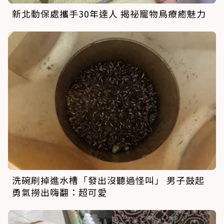
新北動保處攜手30年達人 揭祕寵物鳥療癒魅力
洗碗刷掉進水槽「發出沒聽過怪叫」 男子鼓起
勇氣撈出嗨翻：超可愛