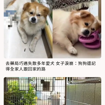
去藥局巧遇失散多年愛犬 女子淚崩：狗狗還記
得全家人跟回家的路