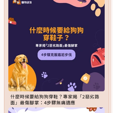
什麼時候要給狗狗穿鞋？專家揭「2惡劣路
面」最傷腳掌：4步驟無痛適應