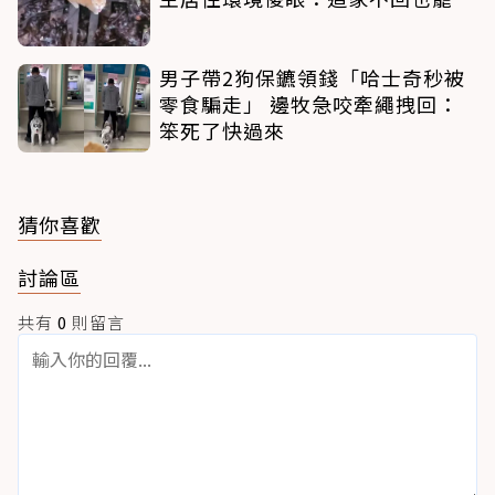
男子帶2狗保鑣領錢「哈士奇秒被
零食騙走」 邊牧急咬牽繩拽回：
笨死了快過來
猜你喜歡
討論區
共有
0
則留言