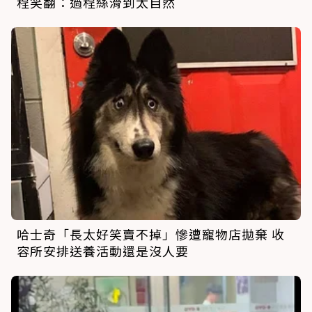
程笑翻：過程絲滑到太自然
哈士奇「長太好笑賣不掉」慘遭寵物店拋棄 收
容所安排送養活動還是沒人要