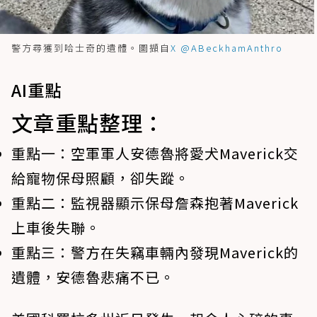
警方尋獲到哈士奇的遺體。圖擷自
X @ABeckhamAnthro
AI重點
文章重點整理：
重點一：
空軍軍人安德魯將愛犬Maverick交
給寵物保母照顧，卻失蹤。
重點二：
監視器顯示保母詹森抱著Maverick
上車後失聯。
重點三：
警方在失竊車輛內發現Maverick的
遺體，安德魯悲痛不已。