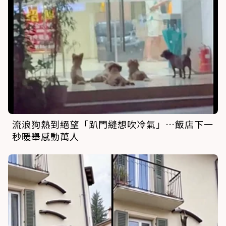
流浪狗熱到絕望「趴門縫想吹冷氣」…飯店下一
秒暖舉感動萬人