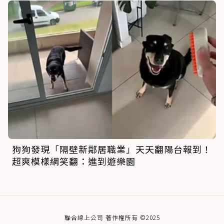
狗狗發現「隔壁新鄰居職業」天天翻陽台報到！
超爽模樣網笑翻：進到遊樂園
聯合線上公司 著作權所有 ©2025