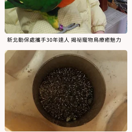
新北動保處攜手30年達人 揭祕寵物鳥療癒魅力