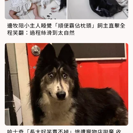
邊牧陪小主人睡覺「順便霸佔枕頭」飼主直擊全
程笑翻：過程絲滑到太自然
哈士奇「長太好笑賣不掉」慘遭寵物店拋棄 收