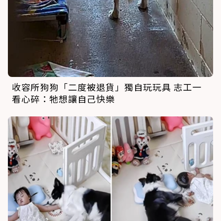
收容所狗狗「二度被退貨」獨自玩玩具 志工一
看心碎：牠想讓自己快樂