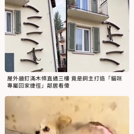
屋外牆釘滿木條直通三樓 竟是飼主打造「貓咪
專屬回家捷徑」鄰居看傻