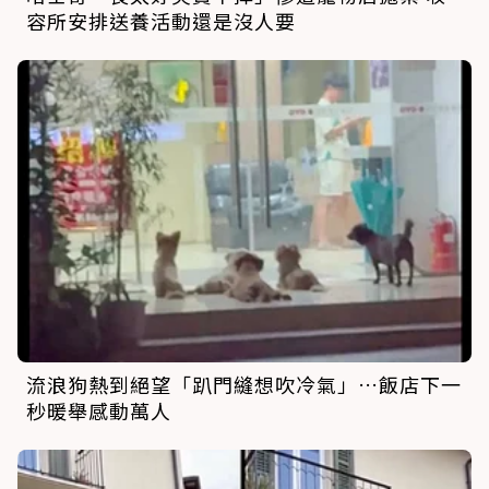
容所安排送養活動還是沒人要
流浪狗熱到絕望「趴門縫想吹冷氣」…飯店下一
秒暖舉感動萬人