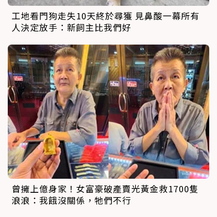
工地看門狗走失10天終於尋獲 見鼻酸一幕所有
人決定放手：新飼主比我們好
曾擁上億身家！女富豪破產賣光黃金救1700隻
浪浪：我餓沒關係，牠們不行