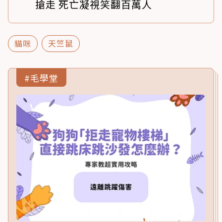
搶走 死亡凝視笑翻百萬人
貓咪
天竺鼠
#毛學堂