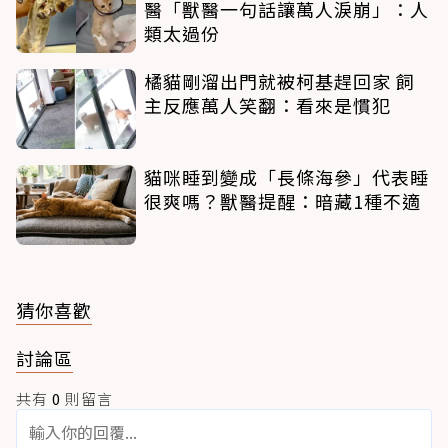
醫「獸醫一句話讓萬人淚崩」：人
類太過份
橘貓剛溜出門就被柯基趕回家 飼
主反應萬人笑翻：看來是慣犯
貓咪睡到變成「長條海參」代表睡
很爽嗎？獸醫提醒：暗藏1種不適
猜你喜歡
討論區
共有
0
則留言