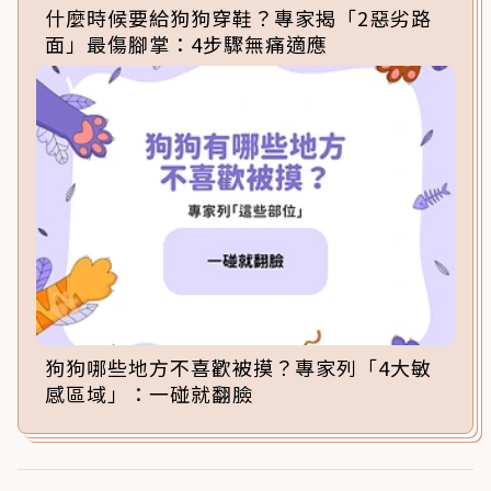
什麼時候要給狗狗穿鞋？專家揭「2惡劣路
面」最傷腳掌：4步驟無痛適應
狗狗哪些地方不喜歡被摸？專家列「4大敏
感區域」：一碰就翻臉