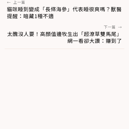
←
上一篇
貓咪睡到變成「長條海參」代表睡很爽嗎？獸醫
提醒：暗藏1種不適
下一篇
→
太醜沒人要！高顏值邊牧生出「超潦草雙馬尾」
網一看卻大讚：賺到了