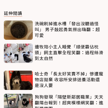
延伸閱讀
洗碗刷掉進水槽「發出沒聽過怪
叫」 男子鼓起勇氣撈出嗨翻：超
可愛
邊牧陪小主人睡覺「順便霸佔枕
頭」飼主直擊全程笑翻：過程絲滑
到太自然
哈士奇「長太好笑賣不掉」慘遭寵
物店拋棄 收容所安排送養活動還
是沒人要
狗狗發現「隔壁新鄰居職業」天天
翻陽台報到！超爽模樣網笑翻：進