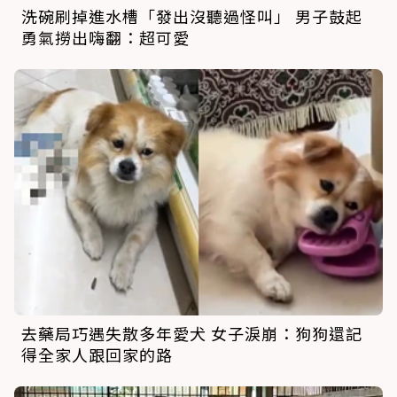
洗碗刷掉進水槽「發出沒聽過怪叫」 男子鼓起
勇氣撈出嗨翻：超可愛
去藥局巧遇失散多年愛犬 女子淚崩：狗狗還記
得全家人跟回家的路