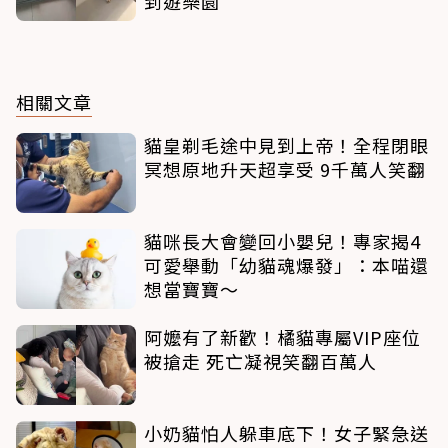
到遊樂園
相關文章
貓皇剃毛途中見到上帝！全程閉眼
冥想原地升天超享受 9千萬人笑翻
貓咪長大會變回小嬰兒！專家揭4
可愛舉動「幼貓魂爆發」：本喵還
想當寶寶～
阿嬤有了新歡！橘貓專屬VIP座位
被搶走 死亡凝視笑翻百萬人
小奶貓怕人躲車底下！女子緊急送