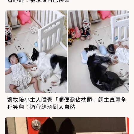
邊牧陪小主人睡覺「順便霸佔枕頭」飼主直擊全
程笑翻：過程絲滑到太自然