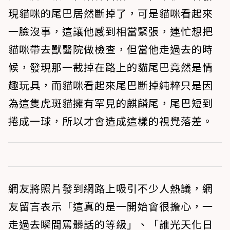
現貓咪的尾巴居然斷掉了，可是貓咪看起來
一臉沒事，這讓他感到相當緊張，連忙想把
貓咪帶去獸醫院做檢查，但當他走過去的時
候，發現那一截掉在路上的貓尾巴竟然是情
趣玩具，而貓咪看起來尾巴斷掉純粹只是因
為這隻虎斑貓擁有罕見的麒麟尾，尾巴短到
捲成一球，所以才會造成這樣的視覺落差。
網友將照片發到網路上吸引不少人熱議，網
友留言表示「這真的是一開始會很擔心，一
走過去瞬間罵髒話的等級」、「誰光天化日