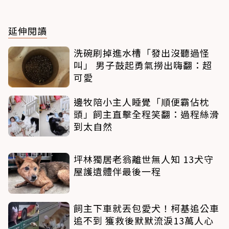
延伸閱讀
洗碗刷掉進水槽「發出沒聽過怪
叫」 男子鼓起勇氣撈出嗨翻：超
可愛
邊牧陪小主人睡覺「順便霸佔枕
頭」飼主直擊全程笑翻：過程絲滑
到太自然
坪林獨居老翁離世無人知 13犬守
屋護遺體伴最後一程
飼主下車就丟包愛犬！柯基追公車
追不到 獲救後默默流淚13萬人心