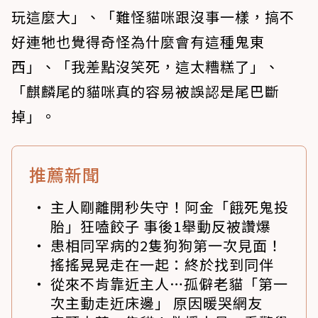
玩這麼大」、「難怪貓咪跟沒事一樣，搞不
好連牠也覺得奇怪為什麼會有這種鬼東
西」、「我差點沒笑死，這太糟糕了」、
「麒麟尾的貓咪真的容易被誤認是尾巴斷
掉」。
推薦新聞
主人剛離開秒失守！阿金「餓死鬼投
胎」狂嗑餃子 事後1舉動反被讚爆
患相同罕病的2隻狗狗第一次見面！
搖搖晃晃走在一起：終於找到同伴
從來不肯靠近主人…孤僻老貓「第一
次主動走近床邊」 原因暖哭網友