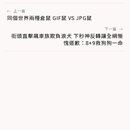
←
上一篇
同個世界兩種倉鼠 GIF鼠 VS JPG鼠
下一篇
→
街頭直擊飆車族欺負浪犬 下秒神反轉讓全網慚
愧道歉：8+9救狗狗一命