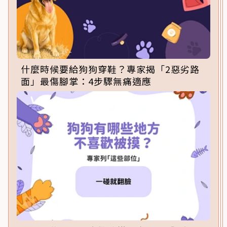
什麼時候要給狗狗穿鞋？專家揭「2惡劣路
面」最傷腳掌：4步驟無痛適應