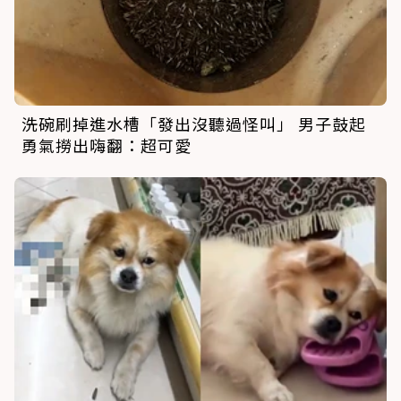
洗碗刷掉進水槽「發出沒聽過怪叫」 男子鼓起
勇氣撈出嗨翻：超可愛