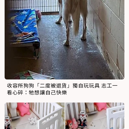
收容所狗狗「二度被退貨」獨自玩玩具 志工一
看心碎：牠想讓自己快樂