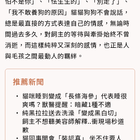
怕不是你」、「怯生生的」、「別走了」、
「我不敢養狗的原因」貓貓狗狗不會說話，
總是最直接的方式表達自己的情感，無論時
間過去多久，對飼主的等待與牽掛始終不曾
消逝，而這樣純粹又深刻的感情，也正是人
與毛孩之間最動人的羈絆。
推薦新聞
貓咪睡到變成「長條海參」代表睡很
爽嗎？獸醫提醒：暗藏1種不適
純黑拉拉送去洗澡「變成黑白切」
飼主不想聽美容師解釋..衝現場秒道
歉
貓同事開會「裝認真」 坐不住要人