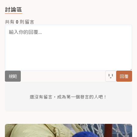
討論區
共有
0
則留言
規範
回覆
還沒有留言，成為第一個發言的人吧！