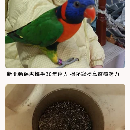
新北動保處攜手30年達人 揭祕寵物鳥療癒魅力