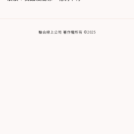
聯合線上公司 著作權所有 ©2025