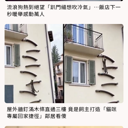
流浪狗熱到絕望「趴門縫想吹冷氣」…飯店下一
秒暖舉感動萬人
屋外牆釘滿木條直通三樓 竟是飼主打造「貓咪
專屬回家捷徑」鄰居看傻