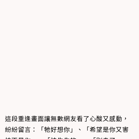
這段重逢畫面讓無數網友看了心酸又感動，
紛紛留言：「牠好想你」、「希望是你又害