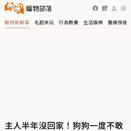
動物新鮮事
毛起來玩
行為教養
生活娛樂
醫療保健
主人半年沒回家！狗狗一度不敢