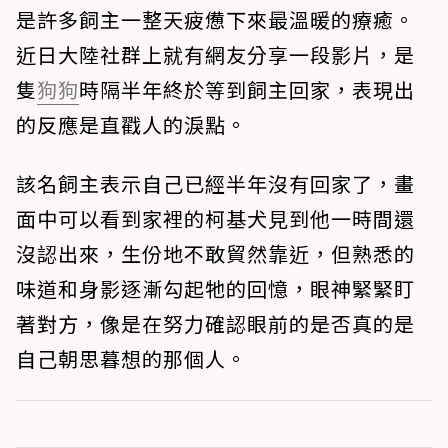
是許多飼主一整天疲憊下來最溫暖的療癒。
近日大陸社群上就有網友分享一段影片，是
隻
狗狗
時隔半年終於等到飼主回家，表現出
的反應是直戳人的淚點。
該名飼主表示自己已經半年沒有回家了，畫
面中可以看到家裡的柯基犬見到他一時間還
沒認出來，生份地不敢貿然靠近，但熟悉的
味道和身影逐漸勾起牠的回憶，眼神緊緊盯
著對方，像是在努力確認眼前的是否真的是
自己朝思暮想的那個人。