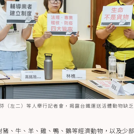
芬（左二）等人舉行記者會，揭露台鐵運送活體動物缺乏
對豬、牛、羊、雞、鴨、鵝等經濟動物，以及少