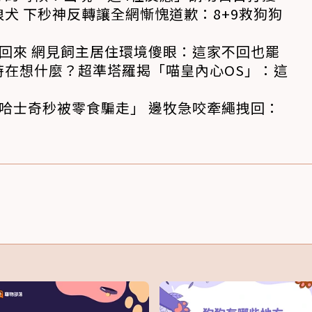
犬 下秒神反轉讓全網慚愧道歉：8+9救狗狗
回來 網見飼主居住環境傻眼：這家不回也罷
時在想什麼？超準塔羅揭「喵皇內心OS」：這
哈士奇秒被零食騙走」 邊牧急咬牽繩拽回：