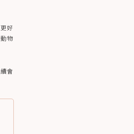
定更好
他動物
後續會