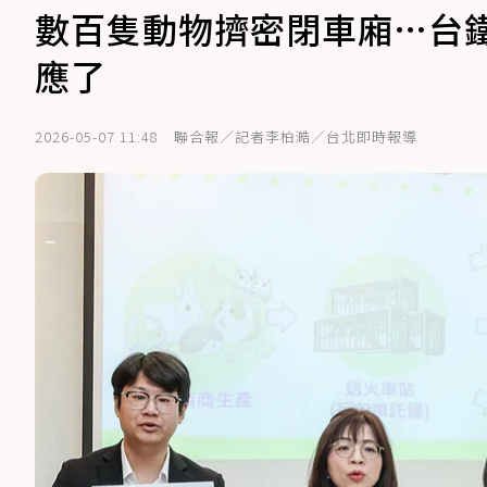
數百隻動物擠密閉車廂…台
應了
2026-05-07 11:48
聯合報／記者李柏澔／台北即時報導