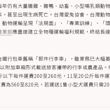
每年仍有大量雛雞、雛鴨、幼畜、小型哺乳類動
料，甚至出現生病死亡。台灣愛兔協會、台灣動
，動物運輸呈現「法規面」、「專業訓練」、「
農業部
應盡速建立全物種運輸福利規範，終結長
台鐵行包車舊稱「郵件行李車」，雖業務已大幅
，以附加車廂形式載送旅客攜帶的行李或農產品。
以下每件運費200至260元，11至20公斤每件
件運費為560至820元，若運送1隻小型犬運費只需20