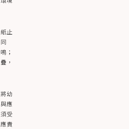
、環境
報紙止
裝同
哀鳴；
堆疊，
，將幼
施與應
必須受
部應責