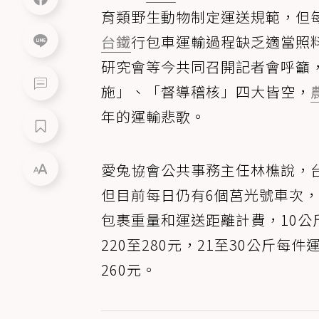
育類野生動物制定運送規範，但
台鐵
行包車運輸過程缺乏適當照
研究會等今共同召開記者會呼籲
施」、「督導稽核」四大皆空，
年的運輸悲歌。
愛兔協會公共事務主任林樵說，
但目前每日仍有6個莒光號車次
包裹重量和運送距離計費，10公斤
220至280元，21至30公斤每
260元。