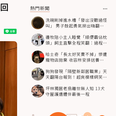
部回
熱門新聞
洗碗刷掉進水槽「發出沒聽過怪
叫」 男子鼓起勇氣撈出嗨翻：
超可愛
邊牧陪小主人睡覺「順便霸佔枕
頭」飼主直擊全程笑翻：過程絲
滑到太自然
哈士奇「長太好笑賣不掉」慘遭
寵物店拋棄 收容所安排送養活
動還是沒人要
狗狗發現「隔壁新鄰居職業」天
天翻陽台報到！超爽模樣網笑
翻：進到遊樂園
坪林獨居老翁離世無人知 13犬
守屋護遺體伴最後一程