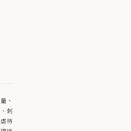
重量、
鼠、刺
物虐待