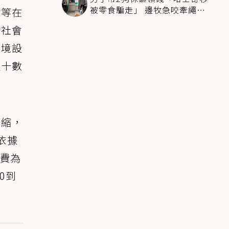
被零食騙走」 邊牧急咬牽繩拽
物等在
回：笨死了快過來
物社會
環境設
達十數
萎縮，
依據
運費為
0到