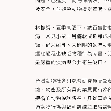
問題，已違反「動物保護法」不
及安全，並避免動物遭受驚嚇、
林樵說，夏季高溫下，數百隻動
渴，常見小鼠中暑癱軟或雛雞成
籠，尚未離乳、未開眼的幼年動
運輸過程也缺乏物種行為考量，
是嚴重的疾病與公共衛生破口。
台灣動物社會研究會研究員高銘
雛、幼畜及所有具商業買賣行為
遵循的動物福利標準，凡從事商
過動物行為與福利訓練並取得證