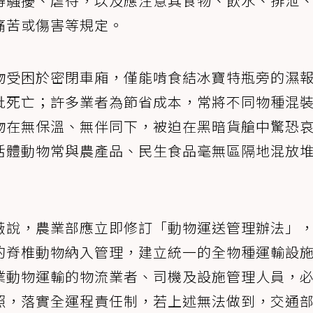
得騷擾、虐待，以及應注意其食物、飲水、排泄
痛苦或傷害等規定。
物受困於密閉車廂，僅能啃食結冰寶特瓶旁的濕
批死亡；許多業者為節省成本，常將不同物種混
物在無保溫、無伴同下，被迫在黑暗貨艙中驚恐
活體動物常與農產品、民生食品毫無區隔地混放
薇說，農業部應立即修訂「動物運送管理辦法」
的脊椎動物納入管理，建立統一的全物種運輸設
業動物運輸的物流業者、司機及設施管理人員，
照，落實全運程責任制，若上述無法做到，交通