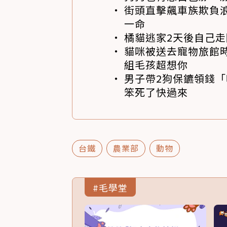
街頭直擊飆車族欺負浪
一命
橘貓逃家2天後自己走
貓咪被送去寵物旅館
組毛孩超想你
男子帶2狗保鑣領錢「
笨死了快過來
台鐵
農業部
動物
#毛學堂