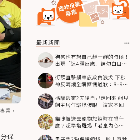
最新新聞
狗狗也有想自己靜一靜的時候！
出現「這4種反應」請勿白目打
擾
街頭直擊飆車族欺負浪犬 下秒
神反轉讓全網慚愧道歉：8+9救
狗狗一命
橘貓逃家2天後自己走回來 網見
飼主居住環境傻眼：這家不回也
專業，
罷
貓咪被送去寵物旅館時在想什
麼？超準塔羅揭「喵皇內心
OS」：這組毛孩超想你
部分保
男子帶2狗保鑣領錢「哈士奇秒