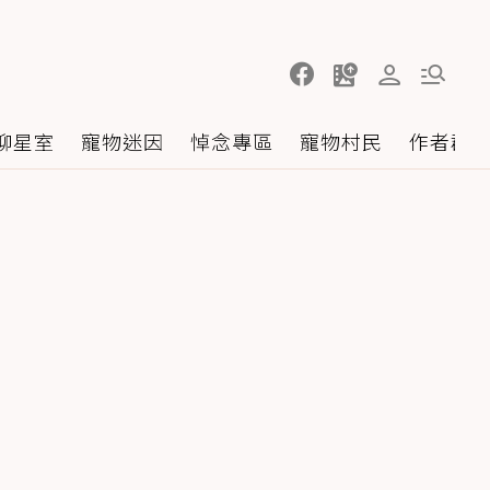
聊星室
寵物迷因
悼念專區
寵物村民
作者群