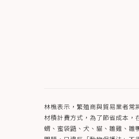
林樵表示，繁殖商與貿易業者常
材積計費方式，為了節省成本，
蝟、蜜袋鼯、犬、貓、雛雞、雛