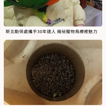
新北動保處攜手30年達人 揭祕寵物鳥療癒魅力