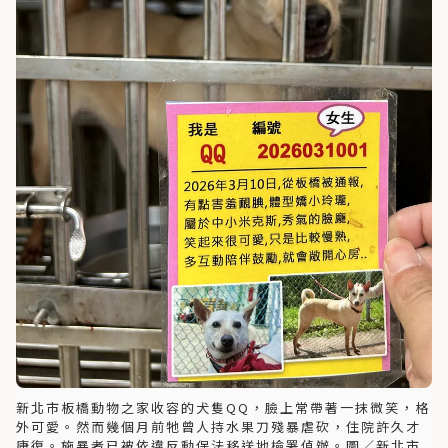
新北市板橋動物之家收容的犬隻QQ，臉上常帶著一抹微笑，格
外可愛。然而幾個月前牠曾人持水果刀殘暴虐砍，住院許久才
康復。施暴者已被依違反動保法移送地檢署偵辦。圖／新北市