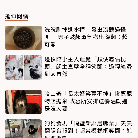
延伸閱讀
洗碗刷掉進水槽「發出沒聽過怪
叫」 男子鼓起勇氣撈出嗨翻：超
可愛
邊牧陪小主人睡覺「順便霸佔枕
頭」飼主直擊全程笑翻：過程絲滑
到太自然
哈士奇「長太好笑賣不掉」慘遭寵
物店拋棄 收容所安排送養活動還
是沒人要
狗狗發現「隔壁新鄰居職業」天天
翻陽台報到！超爽模樣網笑翻：進
到遊樂園