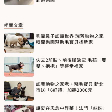
相關文章
狗靠鼻子認識世界 瑞芳動物之家
嗅聞樂園幫助毛寶貝找新家
失去2前肢、前後腳缺掌 毛孩「雙
雙、抱抱」等待幸福家
認養動物之家老、殘毛寶貝 新北
市送「6好禮」加碼2000元
讓愛在思念中昇華！法鬥「妹妹」