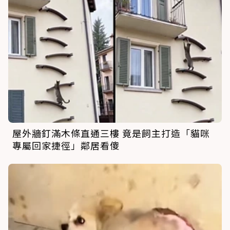
屋外牆釘滿木條直通三樓 竟是飼主打造「貓咪
專屬回家捷徑」鄰居看傻