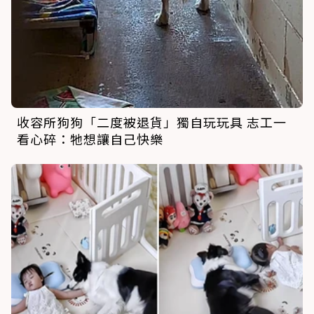
收容所狗狗「二度被退貨」獨自玩玩具 志工一
看心碎：牠想讓自己快樂