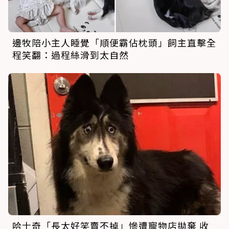
邊牧陪小主人睡覺「順便霸佔枕頭」飼主直擊全
程笑翻：過程絲滑到太自然
哈士奇「長太好笑賣不掉」慘遭寵物店拋棄 收