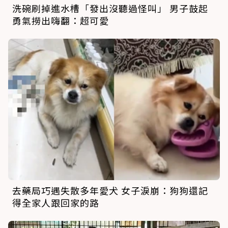
洗碗刷掉進水槽「發出沒聽過怪叫」 男子鼓起
勇氣撈出嗨翻：超可愛
去藥局巧遇失散多年愛犬 女子淚崩：狗狗還記
得全家人跟回家的路