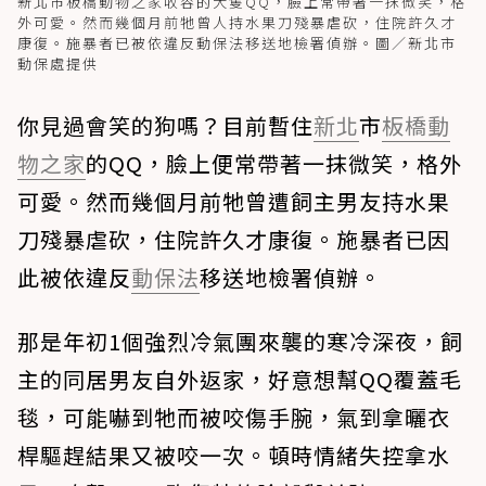
新北市板橋動物之家收容的犬隻QQ，臉上常帶著一抹微笑，格
外可愛。然而幾個月前牠曾人持水果刀殘暴虐砍，住院許久才
康復。施暴者已被依違反動保法移送地檢署偵辦。圖／新北市
動保處提供
你見過會笑的狗嗎？目前暫住
新北
市
板橋
動
物之家
的QQ，臉上便常帶著一抹微笑，格外
可愛。然而幾個月前牠曾遭飼主男友持水果
刀殘暴虐砍，住院許久才康復。施暴者已因
此被依違反
動保法
移送地檢署偵辦。
那是年初1個強烈冷氣團來襲的寒冷深夜，飼
主的同居男友自外返家，好意想幫QQ覆蓋毛
毯，可能嚇到牠而被咬傷手腕，氣到拿曬衣
桿驅趕結果又被咬一次。頓時情緒失控拿水