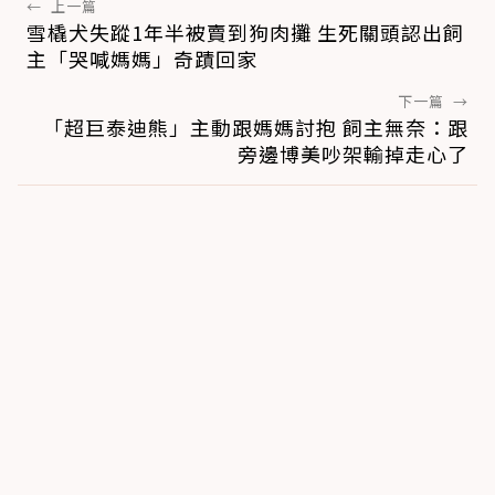
←
上一篇
雪橇犬失蹤1年半被賣到狗肉攤 生死關頭認出飼
主「哭喊媽媽」奇蹟回家
下一篇
→
「超巨泰迪熊」主動跟媽媽討抱 飼主無奈：跟
旁邊博美吵架輸掉走心了