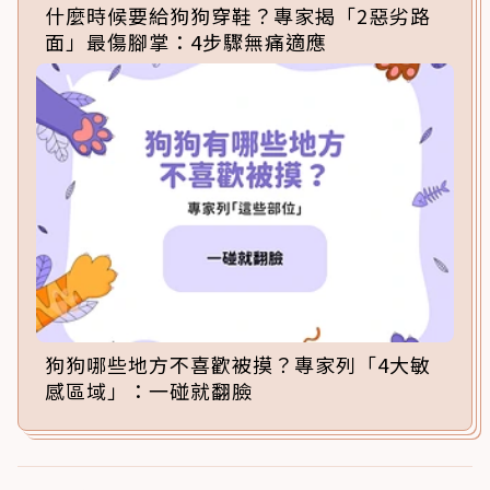
什麼時候要給狗狗穿鞋？專家揭「2惡劣路
面」最傷腳掌：4步驟無痛適應
狗狗哪些地方不喜歡被摸？專家列「4大敏
感區域」：一碰就翻臉