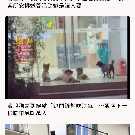
容所安排送養活動還是沒人要
流浪狗熱到絕望「趴門縫想吹冷氣」…飯店下一
秒暖舉感動萬人