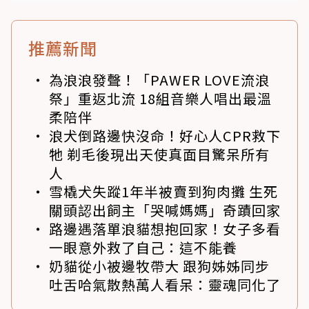
推薦新聞
為浪浪發聲！「PAWER LOVE流浪
祭」重返北流 18組音樂人唱出最溫
柔陪伴
浪犬倒路邊快沒命！好心人CPR救下
牠 剃毛後現出天使真面目驚呆所有
人
雪橇犬失蹤1年半被賣到狗肉攤 生死
關頭認出飼主「哭喊媽媽」奇蹟回家
路邊遇落單浪貓想抱回家！女子多看
一眼意外救了自己：這不能養
奶貓從小被邊牧帶大 跟狗姊姊同步
吐舌哈氣散熱萬人看呆：靈魂同化了