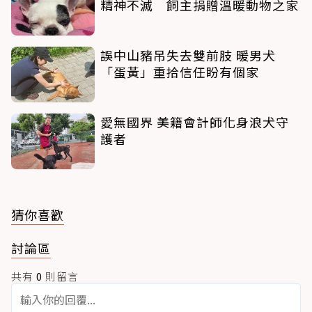
精神不滅 飼主捐贈溫暖動物之家
誤中山豬吊失去雙前肢 暖男犬
「蛋黃」重拾信任盼有個家
愛無國界 美籍會計師化身浪犬守
護者
猜你喜歡
討論區
共有
0
則留言