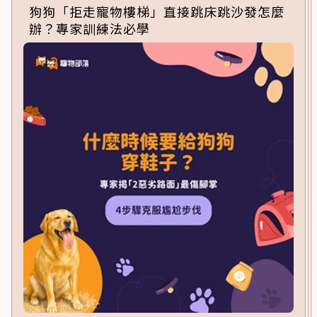
狗狗「拒走寵物樓梯」直接跳床跳沙發怎麼
辦？專家訓練法必學