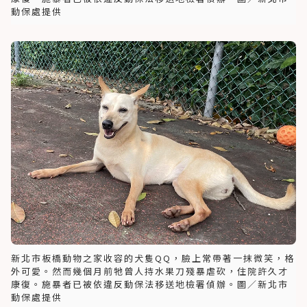
動保處提供
新北市板橋動物之家收容的犬隻QQ，臉上常帶著一抹微笑，格
外可愛。然而幾個月前牠曾人持水果刀殘暴虐砍，住院許久才
康復。施暴者已被依違反動保法移送地檢署偵辦。圖／新北市
動保處提供