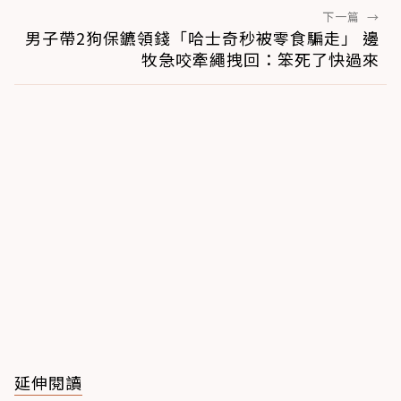
下一篇
→
男子帶2狗保鑣領錢「哈士奇秒被零食騙走」 邊
牧急咬牽繩拽回：笨死了快過來
延伸閱讀