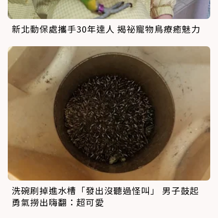
新北動保處攜手30年達人 揭祕寵物鳥療癒魅力
洗碗刷掉進水槽「發出沒聽過怪叫」 男子鼓起
勇氣撈出嗨翻：超可愛