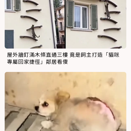
屋外牆釘滿木條直通三樓 竟是飼主打造「貓咪
專屬回家捷徑」鄰居看傻