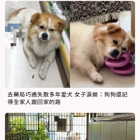
去藥局巧遇失散多年愛犬 女子淚崩：狗狗還記
得全家人跟回家的路