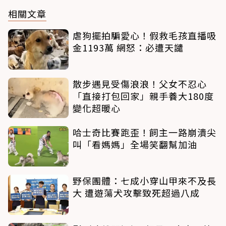
相關文章
虐狗擺拍騙愛心！假救毛孩直播吸
金1193萬 網怒：必遭天譴
散步遇見受傷浪浪！父女不忍心
「直接打包回家」親手養大180度
變化超暖心
哈士奇比賽跑歪！飼主一路崩潰尖
叫「看媽媽」全場笑翻幫加油
野保團體：七成小穿山甲來不及長
大 遭遊蕩犬攻擊致死超過八成