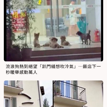
流浪狗熱到絕望「趴門縫想吹冷氣」…飯店下一
秒暖舉感動萬人