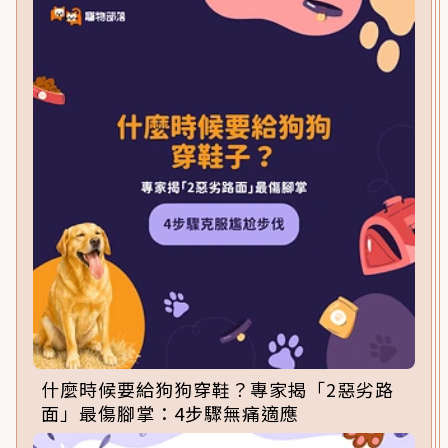
什麼時候要給狗狗穿鞋？專家揭「2惡劣路
面」最傷腳掌：4步驟無痛適應