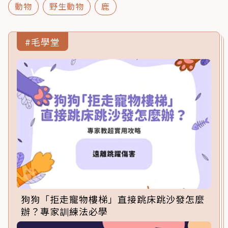
動物
野生動物
鹿
#毛學堂
狗狗「拒走寵物樓梯」直接跳床跳沙發怎麼
辦？專家訓練法必學