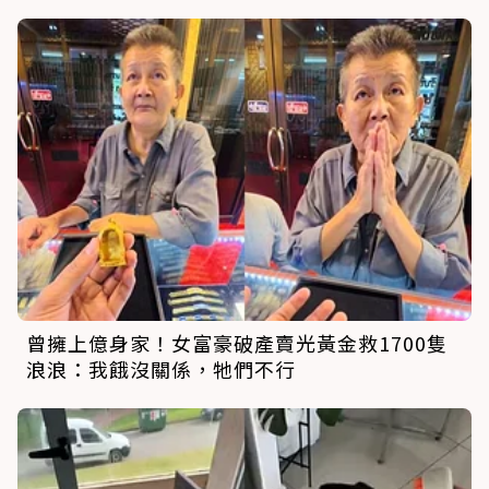
曾擁上億身家！女富豪破產賣光黃金救1700隻
浪浪：我餓沒關係，牠們不行