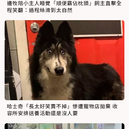
邊牧陪小主人睡覺「順便霸佔枕頭」飼主直擊全
程笑翻：過程絲滑到太自然
哈士奇「長太好笑賣不掉」慘遭寵物店拋棄 收
容所安排送養活動還是沒人要