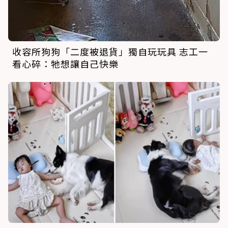
收容所狗狗「二度被退貨」獨自玩玩具 志工一
看心碎：牠想讓自己快樂