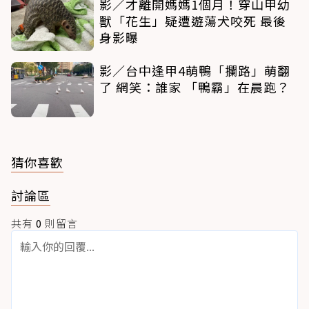
影／才離開媽媽1個月！穿山甲幼
獸「花生」疑遭遊蕩犬咬死 最後
身影曝
影／台中逢甲4萌鴨「攔路」萌翻
了 網笑：誰家 「鴨霸」在晨跑？
猜你喜歡
討論區
共有
0
則留言