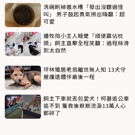
洗碗刷掉進水槽「發出沒聽過怪
叫」 男子鼓起勇氣撈出嗨翻：超
可愛
邊牧陪小主人睡覺「順便霸佔枕
頭」飼主直擊全程笑翻：過程絲滑
到太自然
坪林獨居老翁離世無人知 13犬守
屋護遺體伴最後一程
飼主下車就丟包愛犬！柯基追公車
追不到 獲救後默默流淚13萬人心
都碎了