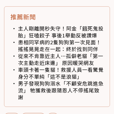
推薦新聞
主人剛離開秒失守！阿金「餓死鬼投
胎」狂嗑餃子 事後1舉動反被讚爆
患相同罕病的2隻狗狗第一次見面！
搖搖晃晃走在一起：終於找到同伴
從來不肯靠近主人…孤僻老貓「第一
次主動走近床邊」 原因暖哭網友
車頭卡著一隻貓！救援人員一看驚覺
身分不單純「這不是浪貓」
男子發現狗狗溺水「不顧安危跳進急
流」 牠獲救後跟隨恩人不停搖尾致
謝