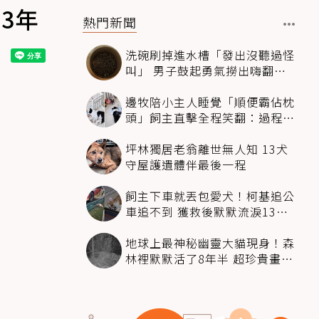
3年
熱門新聞
洗碗刷掉進水槽「發出沒聽過怪
叫」 男子鼓起勇氣撈出嗨翻：
超可愛
邊牧陪小主人睡覺「順便霸佔枕
頭」飼主直擊全程笑翻：過程絲
滑到太自然
坪林獨居老翁離世無人知 13犬
守屋護遺體伴最後一程
飼主下車就丟包愛犬！柯基追公
車追不到 獲救後默默流淚13萬
人心都碎了
地球上最神秘幽靈大貓現身！森
林裡默默活了8年半 超珍貴畫面
科學家嗨翻