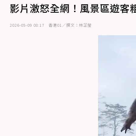
影片激怒全網！風景區遊客粗
2026-05-09 08:17
香港01／撰文：林芷瑩