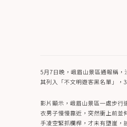
5月7日晚，峨眉山景區通報稱
其列入「不文明遊客黑名單」，
影片顯示，峨眉山景區一處步行
衣男子慢慢靠近，突然衝上前並
手凌空緊抓欄桿，才未有墮崖，