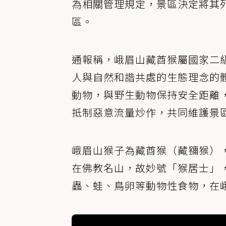
為相關管理規定，景區決定將其
區。
通報稱，峨眉山藏酋猴屬國家二
人與自然和諧共處的生態理念的
動物，與野生動物保持安全距離
抵制惡意流量炒作，共同維護景
峨眉山猴子為藏酋猴（藏獼猴）
在佛教名山，故妙號「猴居士」
蟲、蛙、鳥卵等動物性食物，在峨