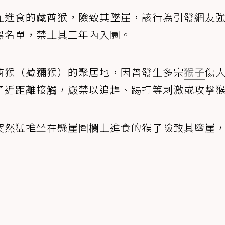
在進食的藏酋猴，險致其墜崖，該行為引發網友
黑名單，禁止其三年內入園。
酋猴（藏獼猴）的聚居地，因曾發生多宗
猴子
傷
子近距離接觸，嚴禁以追趕、踢打等刺激或攻擊
突然猛推坐在懸崖圍欄上進食的猴子險致其墮崖