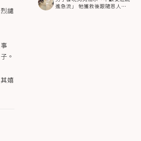
進急流」 牠獲救後跟隨恩人不
強烈譴
停搖尾致謝
人事
猴子。
，其嬉