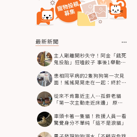
最新新聞
主人剛離開秒失守！阿金「餓死
鬼投胎」狂嗑餃子 事後1舉動反
被讚爆
患相同罕病的2隻狗狗第一次見
面！搖搖晃晃走在一起：終於找
到同伴
從來不肯靠近主人…孤僻老貓
「第一次主動走近床邊」 原因
暖哭網友
車頭卡著一隻貓！救援人員一看
驚覺身分不單純「這不是浪貓」
男子發現狗狗溺水「不顧安危跳