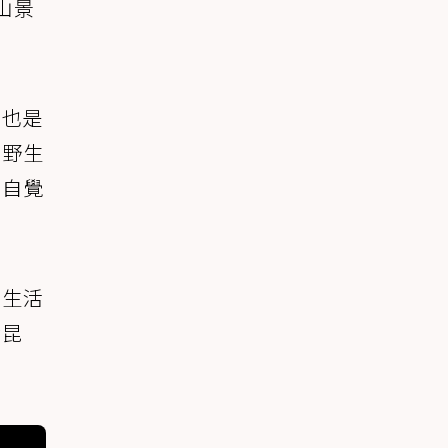
山景
，也是
護野生
，自覺
期生活
食昆