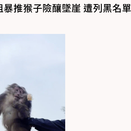
暴推猴子險釀墜崖 遭列黑名單