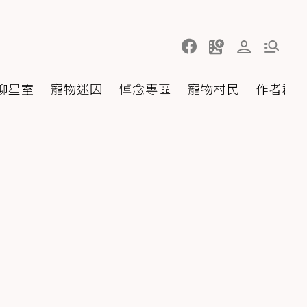
聊星室
寵物迷因
悼念專區
寵物村民
作者群