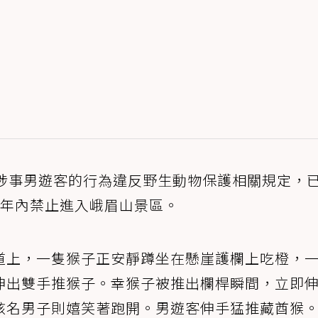
，涉事男遊客的行為違反野生動物保護相關規定，
3年內禁止進入峨眉山景區。
道上，一隻猴子正安靜蹲坐在懸崖護欄上吃橙，
伸出雙手推猴子。幸猴子被推出欄桿瞬間，立即
該名男子則嬉笑著跑開。男遊客伸手猛推藏酋猴