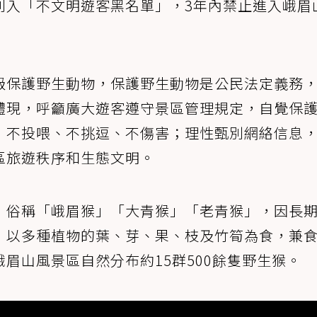
列入「不文明遊客黑名單」，3年內禁止進入峨眉
級保護野生動物，保護野生動物是公民法定義務
體現，呼籲廣大遊客遵守景區管理規定，自覺保
，不投喂、不挑逗、不傷害；理性甄別網絡信息
區旅遊秩序和生態文明。
，俗稱「峨眉猴」「大青猴」「老青猴」，因長
，以多種植物的葉、芽、果、枝及竹筍為食，兼
眉山風景區自然分布約15群500餘隻野生猴。