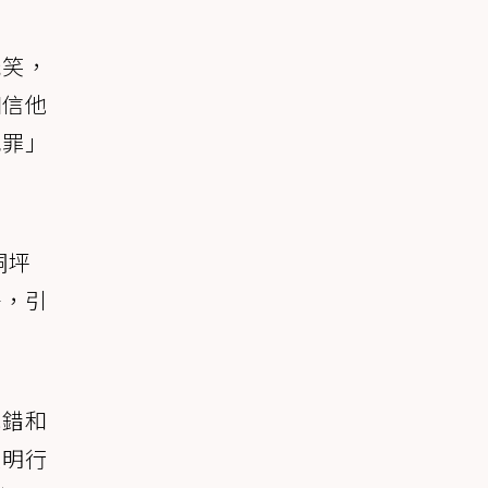
玩笑，
相信他
犯罪」
洞坪
子，引
認錯和
文明行