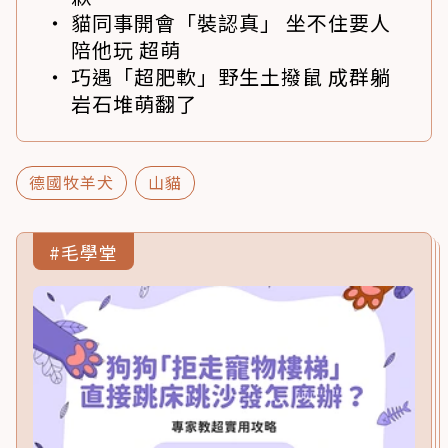
貓同事開會「裝認真」 坐不住要人
陪他玩 超萌
巧遇「超肥軟」野生土撥鼠 成群躺
岩石堆萌翻了
德國牧羊犬
山貓
#毛學堂