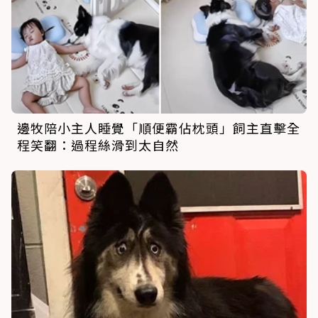
邊牧陪小主人睡覺「順便霸佔枕頭」飼主直擊全
程笑翻：過程絲滑到太自然