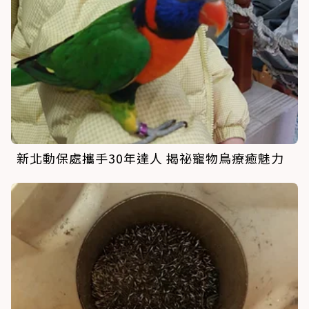
新北動保處攜手30年達人 揭祕寵物鳥療癒魅力