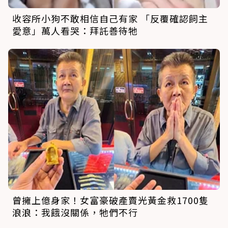
收容所小狗不敢相信自己有家 「反覆確認飼主
愛意」萬人看哭：拜託善待牠
曾擁上億身家！女富豪破產賣光黃金救1700隻
浪浪：我餓沒關係，牠們不行