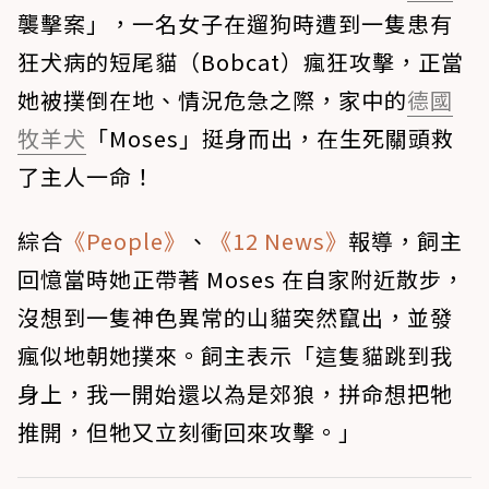
襲擊案」，一名女子在遛狗時遭到一隻患有
狂犬病的短尾貓（Bobcat）瘋狂攻擊，正當
她被撲倒在地、情況危急之際，家中的
德國
牧羊犬
「Moses」挺身而出，在生死關頭救
了主人一命！
綜合
《People》
、
《12 News》
報導，飼主
回憶當時她正帶著 Moses 在自家附近散步，
沒想到一隻神色異常的山貓突然竄出，並發
瘋似地朝她撲來。飼主表示「這隻貓跳到我
身上，我一開始還以為是郊狼，拼命想把牠
推開，但牠又立刻衝回來攻擊。」