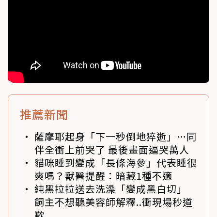
推薦新聞
薩摩耶起身「下一秒倒地猝逝」…同
伴全衝上前哭了 最後畫面逼哭萬人
貓咪睡到變成「長條海參」代表睡很
爽嗎？獸醫提醒：暗藏1種不適
純黑拉拉送去洗澡「變成黑白切」
飼主不想聽美容師解釋..衝現場秒道
歉