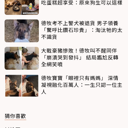
吃蛋糕超享受：原來狗生可以這樣
德牧考不上警犬被退貨 男子領養
「驚呼比鑽石珍貴」：淘汰牠的太
不識貨
大戰豪豬慘敗！德牧叫不醒同伴
「崩潰哭到發抖」 結局尷尬反轉
全網笑噴
德牧寶寶「眼裡只有媽媽」 深情
凝視融化百萬人：一生只認一位主
人
猜你喜歡