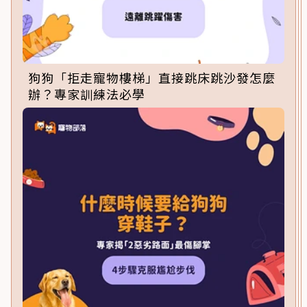
狗狗「拒走寵物樓梯」直接跳床跳沙發怎麼
辦？專家訓練法必學