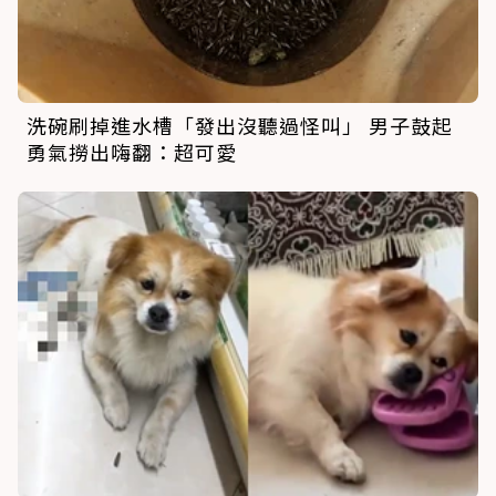
洗碗刷掉進水槽「發出沒聽過怪叫」 男子鼓起
勇氣撈出嗨翻：超可愛