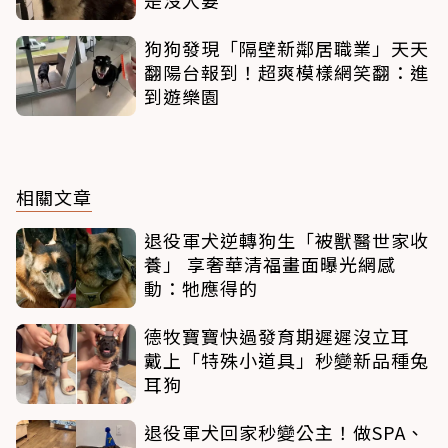
狗狗發現「隔壁新鄰居職業」天天
翻陽台報到！超爽模樣網笑翻：進
到遊樂園
相關文章
退役軍犬逆轉狗生「被獸醫世家收
養」 享奢華清福畫面曝光網感
動：牠應得的
德牧寶寶快過發育期遲遲沒立耳
戴上「特殊小道具」秒變新品種兔
耳狗
退役軍犬回家秒變公主！做SPA、