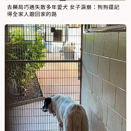
去藥局巧遇失散多年愛犬 女子淚崩：狗狗還記
得全家人跟回家的路