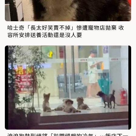
哈士奇「長太好笑賣不掉」慘遭寵物店拋棄 收
容所安排送養活動還是沒人要
流浪狗熱到絕望「趴門縫想吹冷氣」…飯店下一