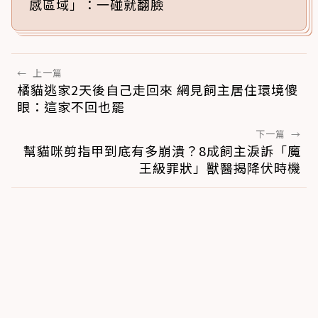
感區域」：一碰就翻臉
←
上一篇
橘貓逃家2天後自己走回來 網見飼主居住環境傻
眼：這家不回也罷
下一篇
→
幫貓咪剪指甲到底有多崩潰？8成飼主淚訴「魔
王級罪狀」獸醫揭降伏時機