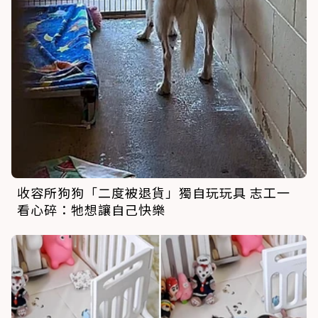
收容所狗狗「二度被退貨」獨自玩玩具 志工一
看心碎：牠想讓自己快樂