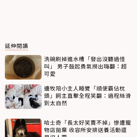
延伸閱讀
洗碗刷掉進水槽「發出沒聽過怪
叫」 男子鼓起勇氣撈出嗨翻：超
可愛
邊牧陪小主人睡覺「順便霸佔枕
頭」飼主直擊全程笑翻：過程絲滑
到太自然
哈士奇「長太好笑賣不掉」慘遭寵
物店拋棄 收容所安排送養活動還
是沒人要