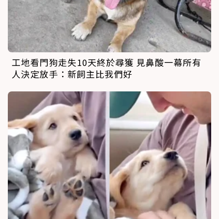
工地看門狗走失10天終於尋獲 見鼻酸一幕所有
人決定放手：新飼主比我們好