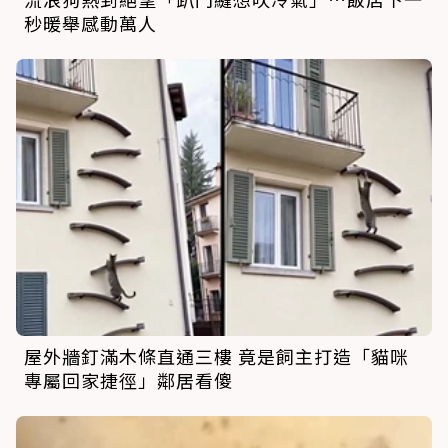
秒暖舉感動萬人
屋外牆釘滿木條直通三樓 竟是飼主打造「貓咪
專屬回家捷徑」鄰居看傻