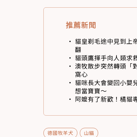
推薦新聞
貓皇剃毛途中見到上帝
翻
貓頭鷹揮手向人類求
澳牧散步突然轉頭「
窩心
貓咪長大會變回小嬰
想當寶寶～
阿嬤有了新歡！橘貓專
德國牧羊犬
山貓