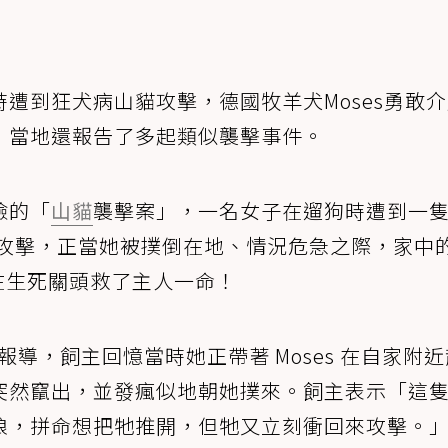
遭到狂犬病山貓攻擊，德國牧羊犬Moses勇敢
，當地還報告了多起類似襲擊事件。
險的「
山貓
襲擊案」，一名女子在遛狗時遭到一
瘋狂攻擊，正當她被撲倒在地、情況危急之際，家中
，在生死關頭救了主人一命！
報導，飼主回憶當時她正帶著 Moses 在自家附近
突然竄出，並發瘋似地朝她撲來。飼主表示「這
狼，拼命想把牠推開，但牠又立刻衝回來攻擊。