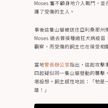
Moses 奮不顧身地介入戰鬥
護了受傷的主人。
事後這隻山貓被送往亞利桑那州
Moses 過去曾接種過狂犬病
觀察，而受傷的飼主也在接受相
當地
警長辦公室
指出，這起攻擊
四起疑似同一隻山貓發動的襲擊。若
堪設想。飼主感性地說：「牠是
雄！」