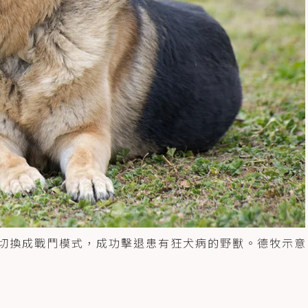
瞬間切換成戰鬥模式，成功擊退患有狂犬病的野獸。德牧示意