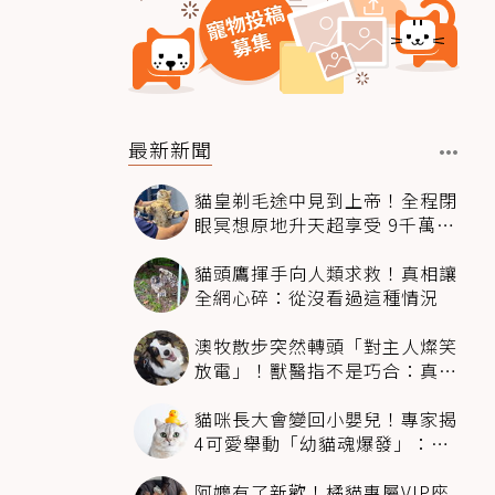
最新新聞
貓皇剃毛途中見到上帝！全程閉
眼冥想原地升天超享受 9千萬人
笑翻
貓頭鷹揮手向人類求救！真相讓
全網心碎：從沒看過這種情況
澳牧散步突然轉頭「對主人燦笑
放電」！獸醫指不是巧合：真相
超窩心
貓咪長大會變回小嬰兒！專家揭
4可愛舉動「幼貓魂爆發」：本
喵還想當寶寶～
阿嬤有了新歡！橘貓專屬VIP座