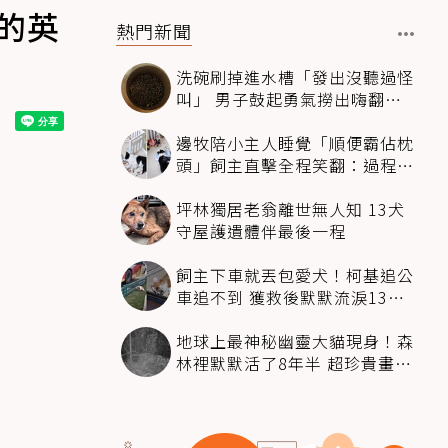
的英
熱門新聞
洗碗刷掉進水槽「發出沒聽過怪
叫」 男子鼓起勇氣撈出嗨翻：
超可愛
邊牧陪小主人睡覺「順便霸佔枕
頭」飼主直擊全程笑翻：過程絲
滑到太自然
坪林獨居老翁離世無人知 13犬
守屋護遺體伴最後一程
飼主下車就丟包愛犬！柯基追公
車追不到 獲救後默默流淚13萬
人心都碎了
地球上最神秘幽靈大貓現身！森
林裡默默活了8年半 超珍貴畫面
科學家嗨翻