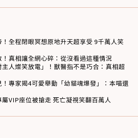
！全程閉眼冥想原地升天超享受 9千萬人笑
救！真相讓全網心碎：從沒看過這種情況
對主人燦笑放電」！獸醫指不是巧合：真相超
兒！專家揭4可愛舉動「幼貓魂爆發」：本喵還
屬VIP座位被搶走 死亡凝視笑翻百萬人