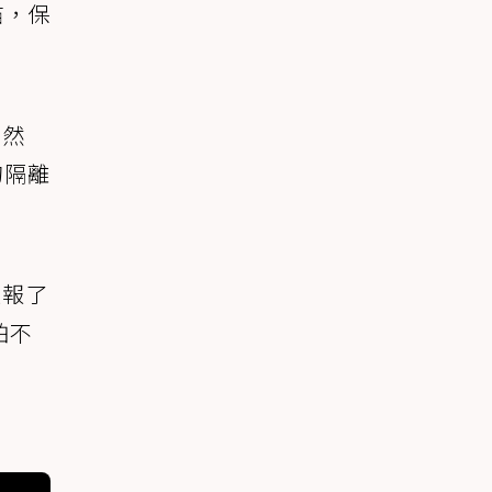
貓，保
雖然
的隔離
通報了
怕不
英