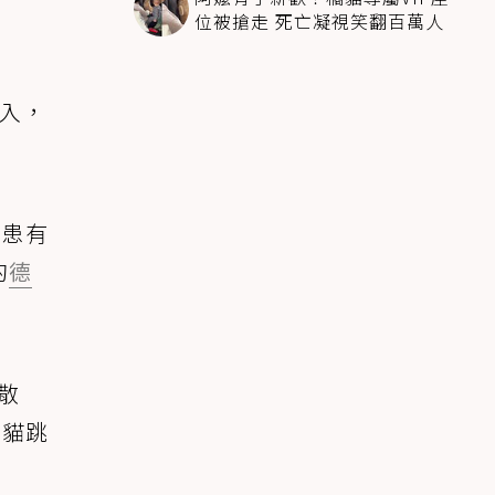
位被搶走 死亡凝視笑翻百萬人
介入，
隻患有
的
德
散
隻貓跳
」