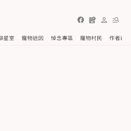
聊星室
寵物迷因
悼念專區
寵物村民
作者群