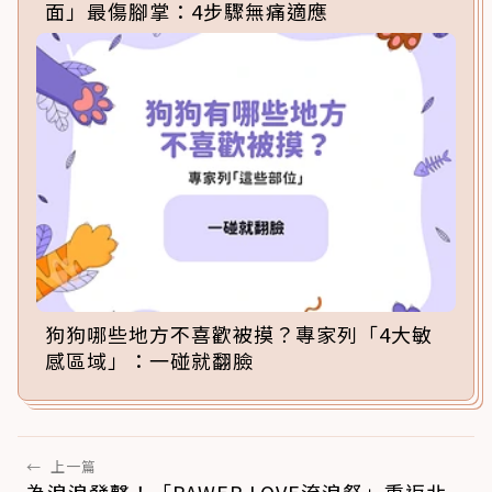
面」最傷腳掌：4步驟無痛適應
狗狗哪些地方不喜歡被摸？專家列「4大敏
感區域」：一碰就翻臉
←
上一篇