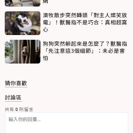
網
澳牧散步突然轉頭「對主人燦笑放
電」！獸醫指不是巧合：真相超窩
心
狗狗突然躲起來是怎麼了？獸醫指
「先注意這3個細節」：未必是害
怕
猜你喜歡
討論區
共有
0
則留言