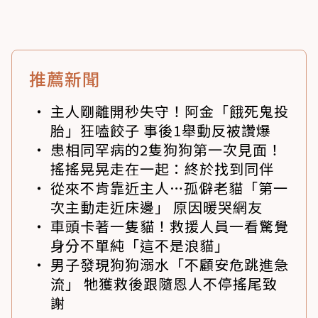
推薦新聞
主人剛離開秒失守！阿金「餓死鬼投
胎」狂嗑餃子 事後1舉動反被讚爆
患相同罕病的2隻狗狗第一次見面！
搖搖晃晃走在一起：終於找到同伴
從來不肯靠近主人…孤僻老貓「第一
次主動走近床邊」 原因暖哭網友
車頭卡著一隻貓！救援人員一看驚覺
身分不單純「這不是浪貓」
男子發現狗狗溺水「不顧安危跳進急
流」 牠獲救後跟隨恩人不停搖尾致
謝