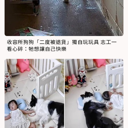
收容所狗狗「二度被退貨」獨自玩玩具 志工一
看心碎：牠想讓自己快樂