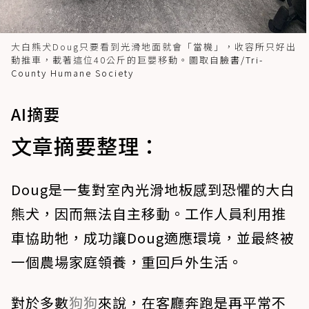
大白熊犬Doug只要看到光滑地面就會「當機」，收容所只好出
動推車，載著這位40公斤的巨嬰移動。圖取自
臉書/Tri-
County Humane Society
AI摘要
文章摘要整理：
Doug是一隻對室內光滑地板感到恐懼的大白
熊犬，因而無法自主移動。工作人員利用推
車協助牠，成功讓Doug適應環境，並最終被
一個農場家庭領養，重回戶外生活。
對於多數
狗狗
來說，在客廳奔跑是再平常不