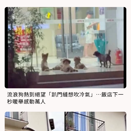
流浪狗熱到絕望「趴門縫想吹冷氣」…飯店下一
秒暖舉感動萬人