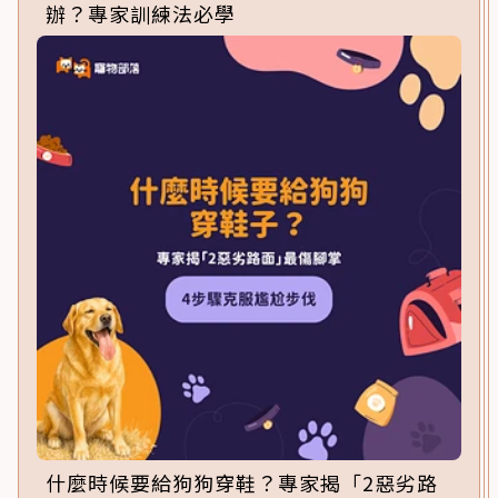
辦？專家訓練法必學
什麼時候要給狗狗穿鞋？專家揭「2惡劣路