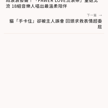
為浪浪發聲！「PAWER LOVE流浪祭」重返北
流 18組音樂人唱出最溫柔陪伴
下一篇
→
貓「手卡住」卻被主人誤會 回頭求救表情超委
屈