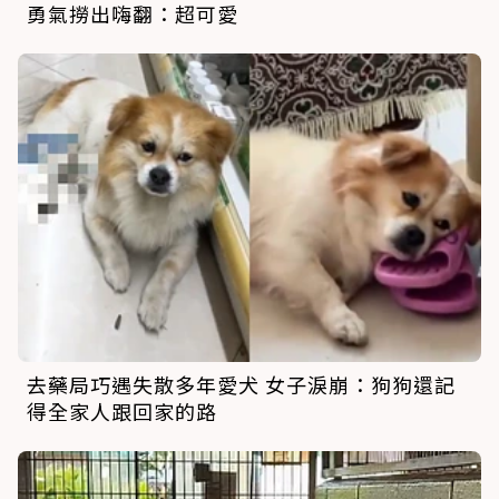
勇氣撈出嗨翻：超可愛
去藥局巧遇失散多年愛犬 女子淚崩：狗狗還記
得全家人跟回家的路