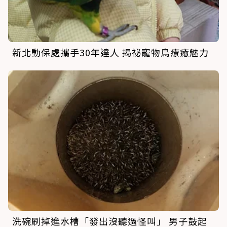
新北動保處攜手30年達人 揭祕寵物鳥療癒魅力
洗碗刷掉進水槽「發出沒聽過怪叫」 男子鼓起