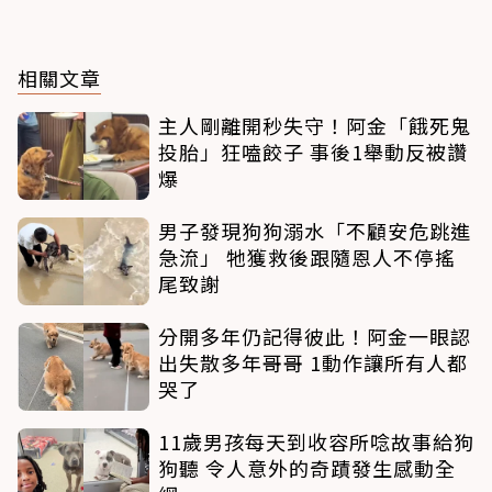
相關文章
主人剛離開秒失守！阿金「餓死鬼
投胎」狂嗑餃子 事後1舉動反被讚
爆
男子發現狗狗溺水「不顧安危跳進
急流」 牠獲救後跟隨恩人不停搖
尾致謝
分開多年仍記得彼此！阿金一眼認
出失散多年哥哥 1動作讓所有人都
哭了
11歲男孩每天到收容所唸故事給狗
狗聽 令人意外的奇蹟發生感動全