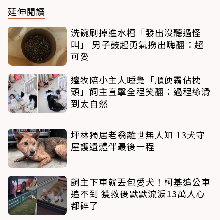
延伸閱讀
洗碗刷掉進水槽「發出沒聽過怪
叫」 男子鼓起勇氣撈出嗨翻：超
可愛
邊牧陪小主人睡覺「順便霸佔枕
頭」飼主直擊全程笑翻：過程絲滑
到太自然
坪林獨居老翁離世無人知 13犬守
屋護遺體伴最後一程
飼主下車就丟包愛犬！柯基追公車
追不到 獲救後默默流淚13萬人心
都碎了