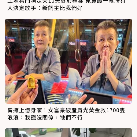
工地看門狗走失10天終於尋獲 見鼻酸一幕所有
人決定放手：新飼主比我們好
曾擁上億身家！女富豪破產賣光黃金救1700隻
浪浪：我餓沒關係，牠們不行