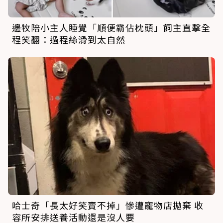
邊牧陪小主人睡覺「順便霸佔枕頭」飼主直擊全
程笑翻：過程絲滑到太自然
哈士奇「長太好笑賣不掉」慘遭寵物店拋棄 收
容所安排送養活動還是沒人要