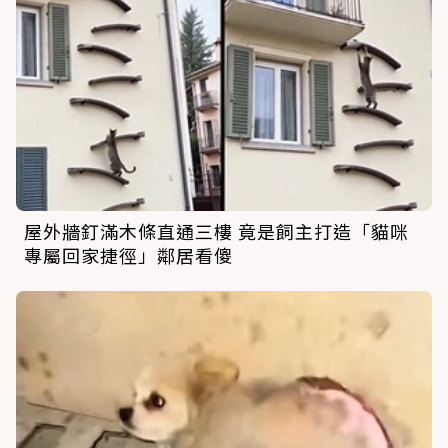
屋外牆釘滿木條直通三樓 竟是飼主打造「貓咪
專屬回家捷徑」鄰居看傻