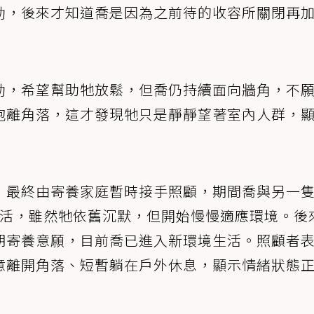
動，後來才知道喬是因為之前待的收容所關閉再
動，希望幫助牠放鬆，但喬仍持續面向牆角，不
抱離角落，這才發現牠只是靜靜望著室內人群，
，最終由寄養家庭暫時接手照顧，期間喬與另一
ts)共同生活，雖然牠依舊沉默，但開始慢慢適應環境。
期寄養意願，目前喬已進入新環境生活。照顧者
意離開角落、短暫躺在戶外休息，顯示情緒狀態