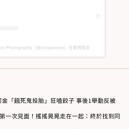
 | Pet Photography（@vivspowers）分享的貼文
金「餓死鬼投胎」狂嗑餃子 事後1舉動反被
狗第一次見面！搖搖晃晃走在一起：終於找到同