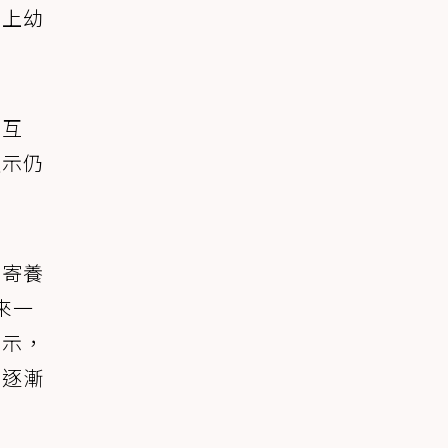
加上幼
願互
顯示仍
隻寄養
後來一
表示，
正逐漸