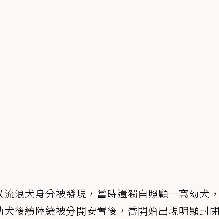
以流浪犬身分被發現，當時還獨自照顧一窩幼犬
幼犬後續陸續被分開安置後，喬開始出現明顯封