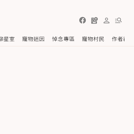
聊星室
寵物迷因
悼念專區
寵物村民
作者群