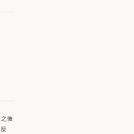
，之後
閉反