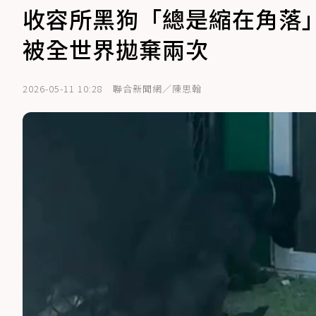
收容所黑狗「總是縮在角落
被全世界拋棄兩次
2026-05-11 10:28
聯合新聞網／陳思翰