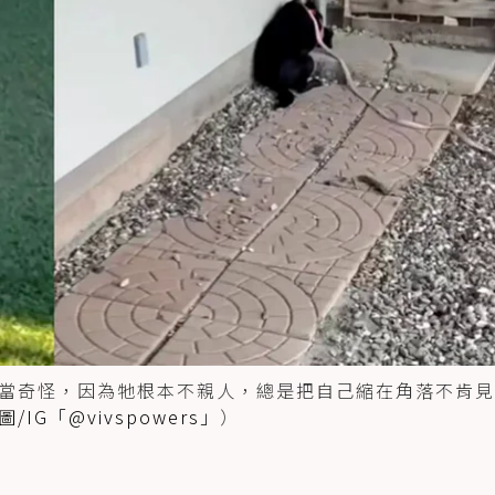
當奇怪，因為牠根本不親人，總是把自己縮在角落不肯見
圖/IG「@vivspowers」
）