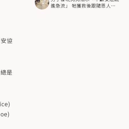
進急流」 牠獲救後跟隨恩人不
停搖尾致謝
薇安協
，總是
ce)
oe)