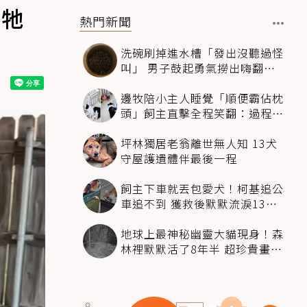
：牠
熱門新聞
洗碗刷掉進水槽「發出沒聽過怪
叫」 男子鼓起勇氣撈出嗨翻：
超可愛
邊牧陪小主人睡覺「順便霸佔枕
頭」飼主直擊全程笑翻：過程絲
滑到太自然
坪林獨居老翁離世無人知 13犬
守屋護遺體伴最後一程
飼主下車就丟包愛犬！柯基追公
車追不到 獲救後默默流淚13萬
人心都碎了
地球上最神秘幽靈大貓現身！森
林裡默默活了8年半 超珍貴畫面
科學家嗨翻