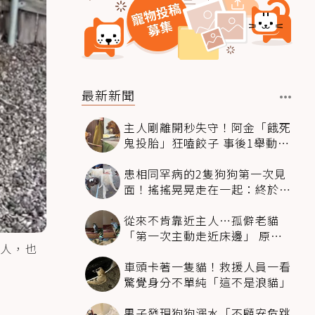
最新新聞
主人剛離開秒失守！阿金「餓死
鬼投胎」狂嗑餃子 事後1舉動反
被讚爆
患相同罕病的2隻狗狗第一次見
面！搖搖晃晃走在一起：終於找
到同伴
從來不肯靠近主人…孤僻老貓
「第一次主動走近床邊」 原因
人，也
暖哭網友
車頭卡著一隻貓！救援人員一看
驚覺身分不單純「這不是浪貓」
男子發現狗狗溺水「不顧安危跳