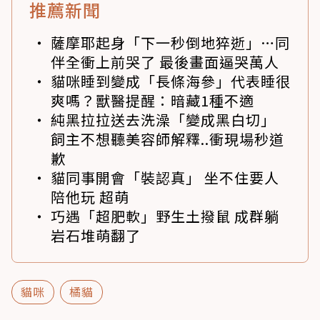
推薦新聞
薩摩耶起身「下一秒倒地猝逝」…同
伴全衝上前哭了 最後畫面逼哭萬人
貓咪睡到變成「長條海參」代表睡很
爽嗎？獸醫提醒：暗藏1種不適
純黑拉拉送去洗澡「變成黑白切」
飼主不想聽美容師解釋..衝現場秒道
歉
貓同事開會「裝認真」 坐不住要人
陪他玩 超萌
巧遇「超肥軟」野生土撥鼠 成群躺
岩石堆萌翻了
貓咪
橘貓