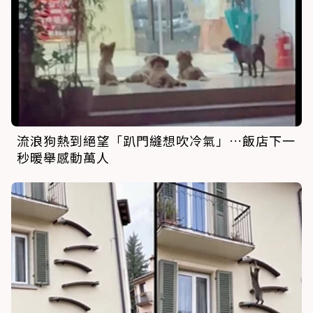
流浪狗熱到絕望「趴門縫想吹冷氣」…飯店下一
秒暖舉感動萬人