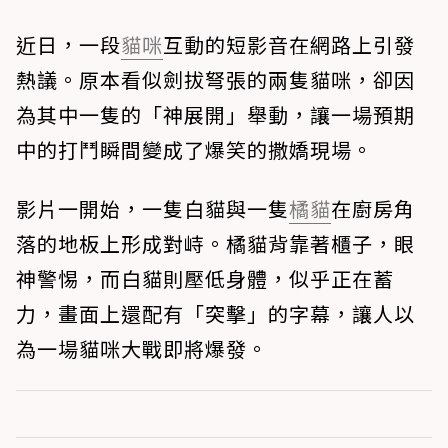
近日，一段
貓咪
互動的短影音在網路上引發
熱議。原本看似劍拔弩張的兩隻貓咪，卻因
為其中一隻的「神展開」舉動，讓一場預期
中的打鬥瞬間變成了爆笑的撒嬌現場。
影片一開始，一隻白貓與一隻
橘貓
在廚房角
落的地板上形成對峙。橘貓背靠著櫃子，眼
神警惕，而白貓則壓低身體，似乎正在蓄
力，畫面上還配有「突擊」的字幕，讓人以
為一場貓咪大戰即將爆發。