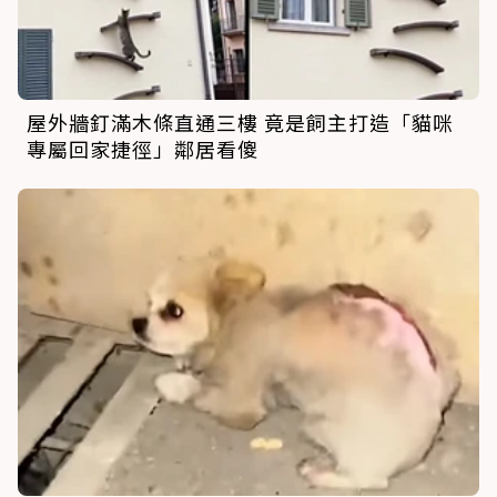
屋外牆釘滿木條直通三樓 竟是飼主打造「貓咪
專屬回家捷徑」鄰居看傻