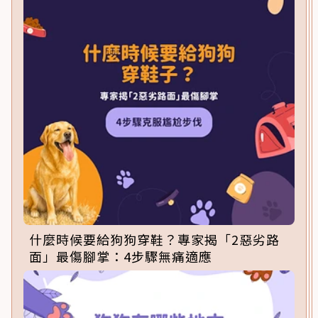
什麼時候要給狗狗穿鞋？專家揭「2惡劣路
面」最傷腳掌：4步驟無痛適應