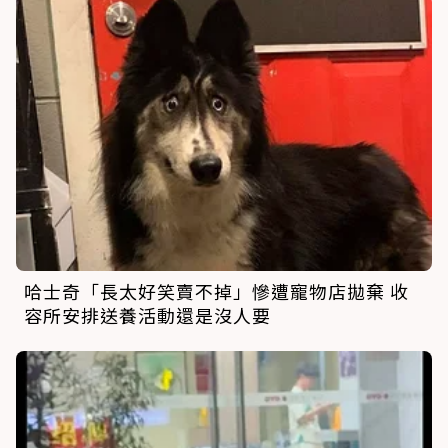
哈士奇「長太好笑賣不掉」慘遭寵物店拋棄 收
容所安排送養活動還是沒人要