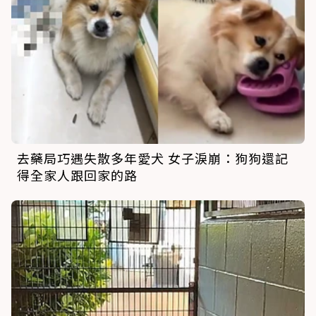
去藥局巧遇失散多年愛犬 女子淚崩：狗狗還記
得全家人跟回家的路