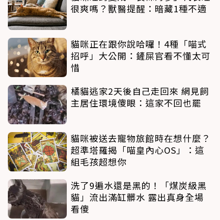
很爽嗎？獸醫提醒：暗藏1種不適
貓咪正在跟你說哈囉！4種「喵式
招呼」大公開：鏟屎官看不懂太可
惜
橘貓逃家2天後自己走回來 網見飼
主居住環境傻眼：這家不回也罷
貓咪被送去寵物旅館時在想什麼？
超準塔羅揭「喵皇內心OS」：這
組毛孩超想你
洗了9遍水還是黑的！「煤炭級黑
貓」流出滿缸髒水 露出真身全場
看傻