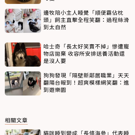
邊牧陪小主人睡覺「順便霸佔枕
頭」飼主直擊全程笑翻：過程絲滑
到太自然
哈士奇「長太好笑賣不掉」慘遭寵
物店拋棄 收容所安排送養活動還
是沒人要
狗狗發現「隔壁新鄰居職業」天天
翻陽台報到！超爽模樣網笑翻：進
到遊樂園
相關文章
貓咪睡到變成「長條海參」代表睡