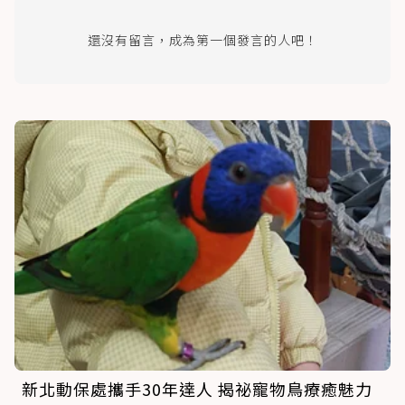
還沒有留言，成為第一個發言的人吧！
新北動保處攜手30年達人 揭祕寵物鳥療癒魅力