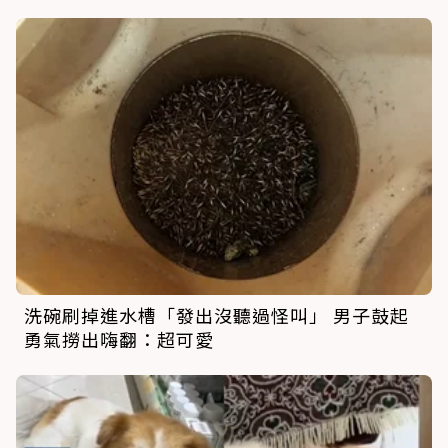
洗碗刷掉進水槽「發出沒聽過怪叫」 男子鼓起
勇氣撈出嗨翻：超可愛