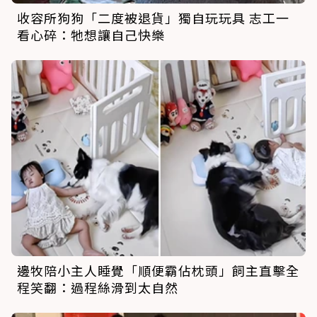
收容所狗狗「二度被退貨」獨自玩玩具 志工一
看心碎：牠想讓自己快樂
邊牧陪小主人睡覺「順便霸佔枕頭」飼主直擊全
程笑翻：過程絲滑到太自然