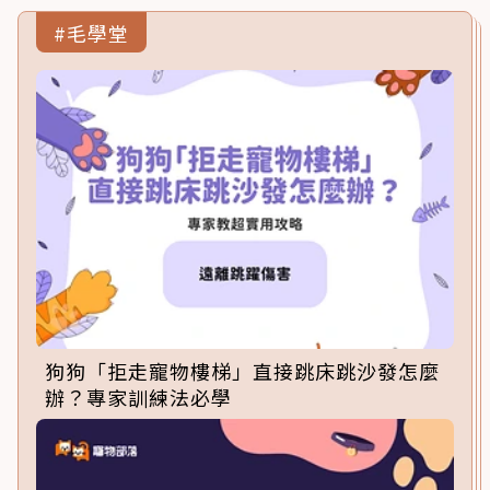
#毛學堂
狗狗「拒走寵物樓梯」直接跳床跳沙發怎麼
辦？專家訓練法必學