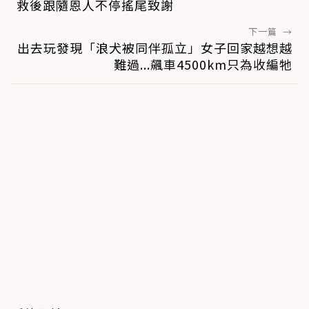
救後跟隨恩人不停搖尾致謝
下一篇
→
出去玩發現「浪犬被同伴孤立」女子回家越想越
難過...飆車4500km只為收編牠