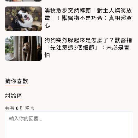
澳牧散步突然轉頭「對主人燦笑放
電」！獸醫指不是巧合：真相超窩
心
狗狗突然躲起來是怎麼了？獸醫指
「先注意這3個細節」：未必是害
怕
猜你喜歡
討論區
共有
0
則留言