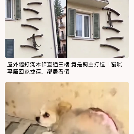
屋外牆釘滿木條直通三樓 竟是飼主打造「貓咪
專屬回家捷徑」鄰居看傻