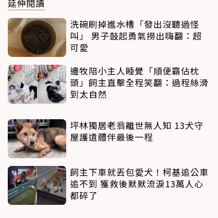
延伸閱讀
洗碗刷掉進水槽「發出沒聽過怪
叫」 男子鼓起勇氣撈出嗨翻：超
可愛
邊牧陪小主人睡覺「順便霸佔枕
頭」飼主直擊全程笑翻：過程絲滑
到太自然
坪林獨居老翁離世無人知 13犬守
屋護遺體伴最後一程
飼主下車就丟包愛犬！柯基追公車
追不到 獲救後默默流淚13萬人心
都碎了