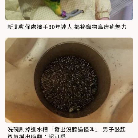
新北動保處攜手30年達人 揭祕寵物鳥療癒魅力
洗碗刷掉進水槽「發出沒聽過怪叫」 男子鼓起
勇氣撈出嗨翻：超可愛