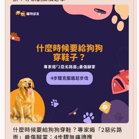
什麼時候要給狗狗穿鞋？專家揭「2惡劣路
面」最傷腳掌：4步驟無痛適應