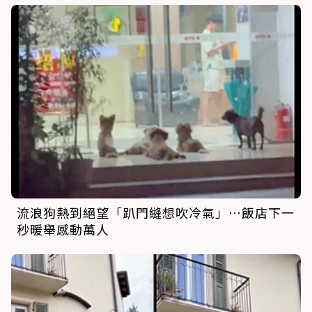
流浪狗熱到絕望「趴門縫想吹冷氣」…飯店下一
秒暖舉感動萬人