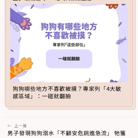
狗狗哪些地方不喜歡被摸？專家列「4大敏
感區域」：一碰就翻臉
←
上一篇
男子發現狗狗溺水「不顧安危跳進急流」 牠獲