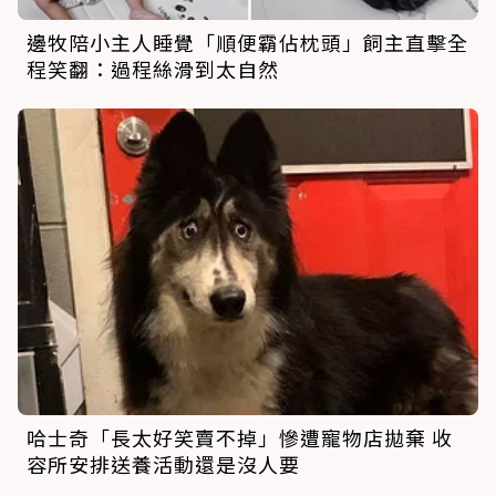
邊牧陪小主人睡覺「順便霸佔枕頭」飼主直擊全
程笑翻：過程絲滑到太自然
哈士奇「長太好笑賣不掉」慘遭寵物店拋棄 收
容所安排送養活動還是沒人要