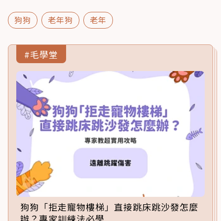
狗狗
老年狗
老年
#毛學堂
狗狗「拒走寵物樓梯」直接跳床跳沙發怎麼
辦？專家訓練法必學