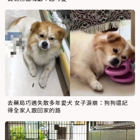
去藥局巧遇失散多年愛犬 女子淚崩：狗狗還記
得全家人跟回家的路