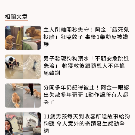
相關文章
主人剛離開秒失守！阿金「餓死鬼
投胎」狂嗑餃子 事後1舉動反被讚
爆
男子發現狗狗溺水「不顧安危跳進
急流」 牠獲救後跟隨恩人不停搖
尾致謝
分開多年仍記得彼此！阿金一眼認
出失散多年哥哥 1動作讓所有人都
哭了
11歲男孩每天到收容所唸故事給狗
狗聽 令人意外的奇蹟發生感動全
網