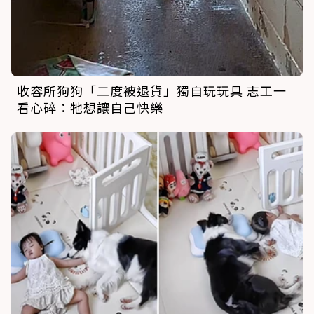
收容所狗狗「二度被退貨」獨自玩玩具 志工一
看心碎：牠想讓自己快樂