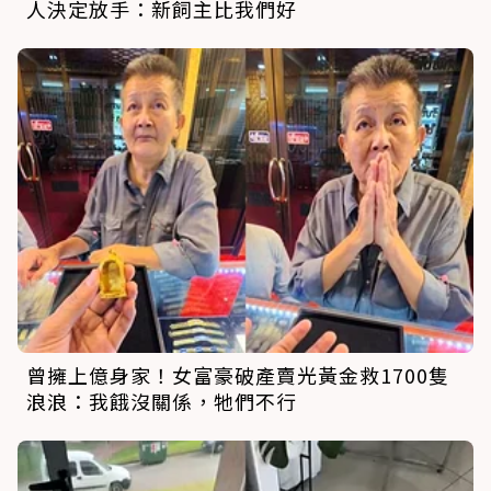
人決定放手：新飼主比我們好
曾擁上億身家！女富豪破產賣光黃金救1700隻
浪浪：我餓沒關係，牠們不行