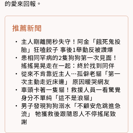
的愛來回報。
推薦新聞
主人剛離開秒失守！阿金「餓死鬼投
胎」狂嗑餃子 事後1舉動反被讚爆
患相同罕病的2隻狗狗第一次見面！
搖搖晃晃走在一起：終於找到同伴
從來不肯靠近主人…孤僻老貓「第一
次主動走近床邊」 原因暖哭網友
車頭卡著一隻貓！救援人員一看驚覺
身分不單純「這不是浪貓」
男子發現狗狗溺水「不顧安危跳進急
流」 牠獲救後跟隨恩人不停搖尾致
謝