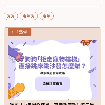
狗狗
老年狗
老年
#毛學堂
狗狗「拒走寵物樓梯」直接跳床跳沙發怎麼