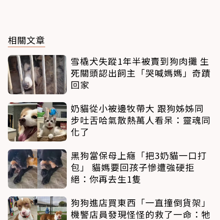
相關文章
雪橇犬失蹤1年半被賣到狗肉攤 生
死關頭認出飼主「哭喊媽媽」奇蹟
回家
奶貓從小被邊牧帶大 跟狗姊姊同
步吐舌哈氣散熱萬人看呆：靈魂同
化了
黑狗當保母上癮「把3奶貓一口打
包」 貓媽要回孩子慘遭強硬拒
絕：你再去生1隻
狗狗進店買東西「一直撞倒貨架」
機警店員發現怪怪的救了一命：牠