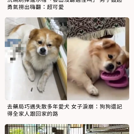
勇氣撈出嗨翻：超可愛
去藥局巧遇失散多年愛犬 女子淚崩：狗狗還記
得全家人跟回家的路