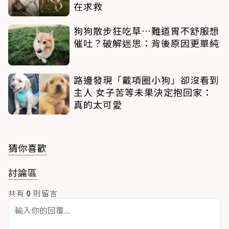
在求救
狗狗散步狂吃草…難道胃不舒服想
催吐？破解迷思：背後原因更單純
路邊發現「戴項圈小狗」卻沒看到
主人 女子苦等未果決定抱回家：
真的太可愛
猜你喜歡
討論區
共有
0
則留言