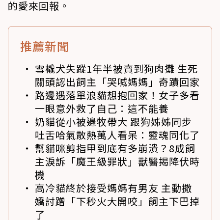
的愛來回報。
推薦新聞
雪橇犬失蹤1年半被賣到狗肉攤 生死
關頭認出飼主「哭喊媽媽」奇蹟回家
路邊遇落單浪貓想抱回家！女子多看
一眼意外救了自己：這不能養
奶貓從小被邊牧帶大 跟狗姊姊同步
吐舌哈氣散熱萬人看呆：靈魂同化了
幫貓咪剪指甲到底有多崩潰？8成飼
主淚訴「魔王級罪狀」獸醫揭降伏時
機
高冷貓終於接受媽媽有男友 主動撒
嬌討蹭「下秒火大開咬」飼主下巴掉
了