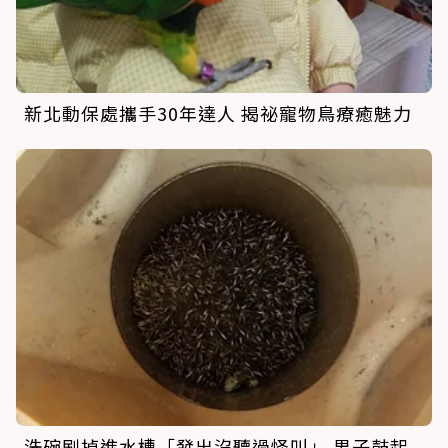
新北動保處攜手30年達人 揭祕寵物鳥療癒魅力
洗碗刷掉進水槽「發出沒聽過怪叫」 男子鼓起