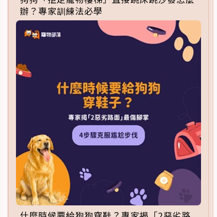
辦？專家訓練法必學
什麼時候要給狗狗穿鞋？專家揭「2惡劣路