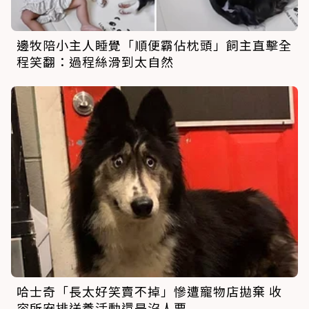
邊牧陪小主人睡覺「順便霸佔枕頭」飼主直擊全
程笑翻：過程絲滑到太自然
哈士奇「長太好笑賣不掉」慘遭寵物店拋棄 收
容所安排送養活動還是沒人要