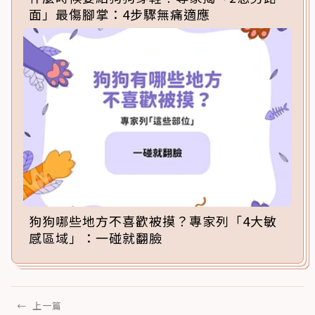
面」最傷腳掌：4步驟無痛適應
狗狗哪些地方不喜歡被摸？專家列「4大敏
感區域」：一碰就翻臉
←
上一篇