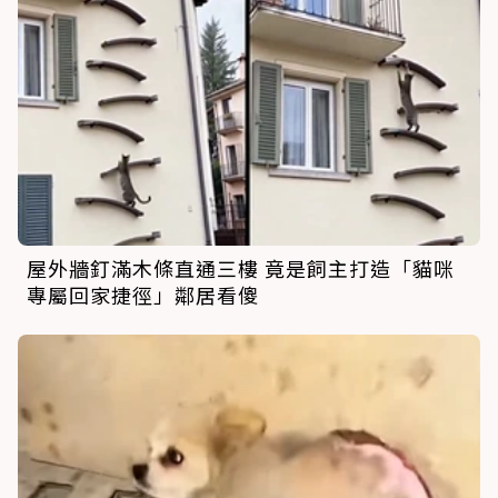
屋外牆釘滿木條直通三樓 竟是飼主打造「貓咪
專屬回家捷徑」鄰居看傻