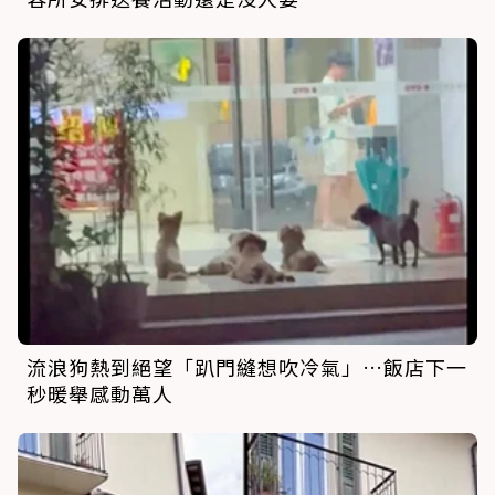
流浪狗熱到絕望「趴門縫想吹冷氣」…飯店下一
秒暖舉感動萬人