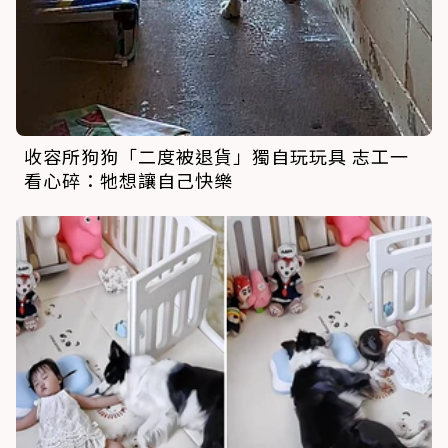
收容所狗狗「二度被退貨」獨自玩玩具 志工一
看心碎：牠想讓自己快樂