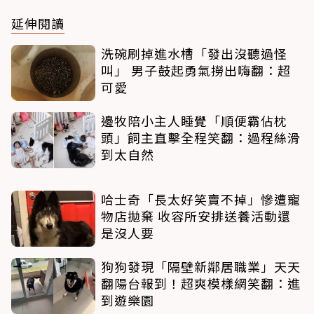
延伸閱讀
洗碗刷掉進水槽「發出沒聽過怪
叫」 男子鼓起勇氣撈出嗨翻：超
可愛
邊牧陪小主人睡覺「順便霸佔枕
頭」飼主直擊全程笑翻：過程絲滑
到太自然
哈士奇「長太好笑賣不掉」慘遭寵
物店拋棄 收容所安排送養活動還
是沒人要
狗狗發現「隔壁新鄰居職業」天天
翻陽台報到！超爽模樣網笑翻：進
到遊樂園