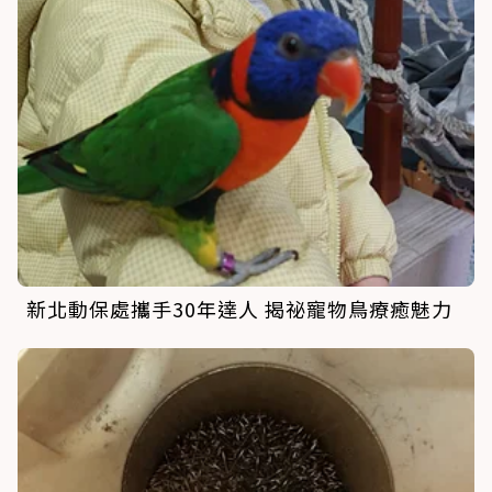
新北動保處攜手30年達人 揭祕寵物鳥療癒魅力