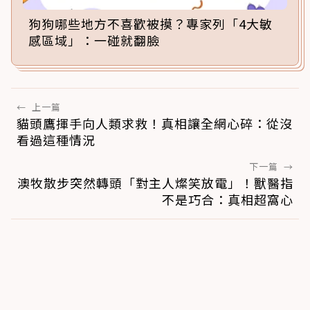
狗狗哪些地方不喜歡被摸？專家列「4大敏
感區域」：一碰就翻臉
←
上一篇
貓頭鷹揮手向人類求救！真相讓全網心碎：從沒
看過這種情況
下一篇
→
澳牧散步突然轉頭「對主人燦笑放電」！獸醫指
不是巧合：真相超窩心