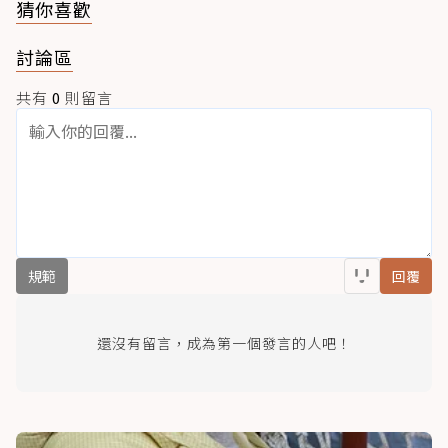
猜你喜歡
討論區
共有
0
則留言
規範
回覆
還沒有留言，成為第一個發言的人吧！