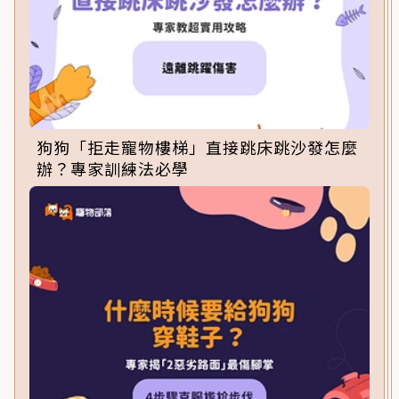
狗狗「拒走寵物樓梯」直接跳床跳沙發怎麼
辦？專家訓練法必學