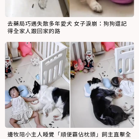
去藥局巧遇失散多年愛犬 女子淚崩：狗狗還記
得全家人跟回家的路
邊牧陪小主人睡覺「順便霸佔枕頭」飼主直擊全