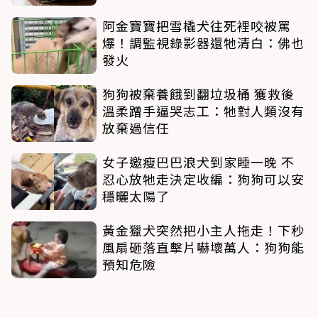
阿金寶寶把雪橇犬往死裡咬被罵
爆！調監視錄影器還牠清白：佛也
發火
狗狗被棄養餓到翻垃圾桶 獲救後
溫柔蹭手逼哭志工：牠對人類沒有
放棄過信任
女子邀瘦巴巴浪犬到家睡一晚 不
忍心放牠走決定收編：狗狗可以安
穩曬太陽了
黃金獵犬突然把小主人拖走！下秒
風扇砸落直擊片嚇壞萬人：狗狗能
預知危險