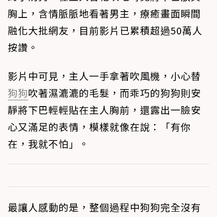
胸上，含情脈脈地看著男主，療癒畫面瞬間
融化大批網友，目前影片已累積超過50萬人
按讚。
影片中可見，主人一手拿著吹風機，小心替
狗狗
吹著濕漉漉的毛髮，而乖巧的狗狗則安
靜將下巴輕輕貼在主人胸前，還露出一臉安
心又滿足的表情，模樣就像在說：「有你
在，我就不怕」。
最讓人感動的是，整個過程中狗狗完全沒有