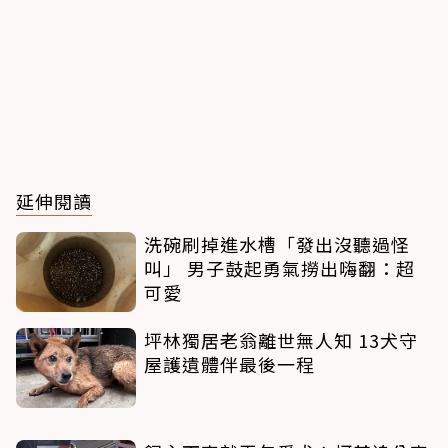
延伸閱讀
洗碗刷掉進水槽「發出沒聽過怪
叫」 男子鼓起勇氣撈出嗨翻：超
可愛
坪林獨居老翁離世無人知 13犬守
屋護遺體伴最後一程