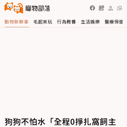
動物新鮮事
毛起來玩
行為教養
生活娛樂
醫療保健
狗狗不怕水「全程0掙扎窩飼主