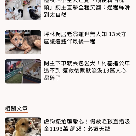
頭」飼主直擊全程笑翻：過程絲滑
到太自然
坪林獨居老翁離世無人知 13犬守
屋護遺體伴最後一程
飼主下車就丟包愛犬！柯基追公車
追不到 獲救後默默流淚13萬人心
都碎了
相關文章
虐狗擺拍騙愛心！假救毛孩直播吸
金1193萬 網怒：必遭天譴