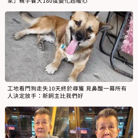
家」親手養大180度變化超暖心
工地看門狗走失10天終於尋獲 見鼻酸一幕所有
人決定放手：新飼主比我們好