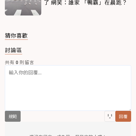
了 網笑：誰家 「鴨霸」在晨跑？
猜你喜歡
討論區
共有
0
則留言
規範
回覆