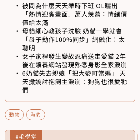
被問為什麼天天準時下班 OL曬出
「熱情迎賓畫面」萬人羨慕：情緒價
值給太滿
母貓細心教孩子洗臉 奶貓一學就會
「母子動作100%同步」網融化：太
聰明
女子家裡發生變故忍痛送走愛貓 2年
後在領養網站發現熟悉身影全家淚崩
6奶貓失去親娘「把大麥町當媽」 天
天撒嬌討抱飼主淚崩：狗狗也很愛牠
們
動物
海豹
#毛學堂