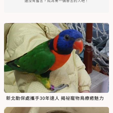
還沒有留言，成為第一個發言的人吧！
新北動保處攜手30年達人 揭祕寵物鳥療癒魅力