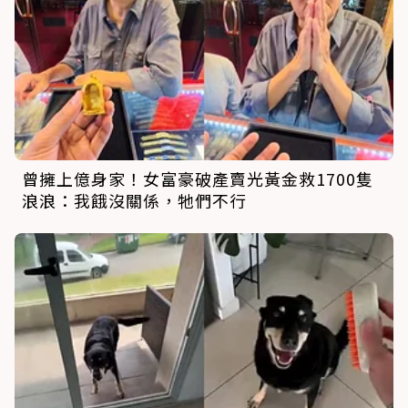
曾擁上億身家！女富豪破產賣光黃金救1700隻
浪浪：我餓沒關係，牠們不行