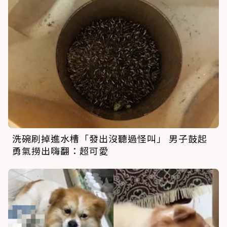
洗碗刷掉進水槽「發出沒聽過怪叫」 男子鼓起
勇氣撈出嗨翻：超可愛