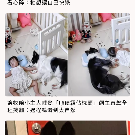
看心碎：牠想讓自己快樂
邊牧陪小主人睡覺「順便霸佔枕頭」飼主直擊全
程笑翻：過程絲滑到太自然