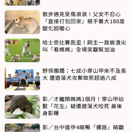
散步遇見受傷浪浪！父女不忍心
「直接打包回家」親手養大180度
變化超暖心
哈士奇比賽跑歪！飼主一路崩潰尖
叫「看媽媽」全場笑翻幫加油
野保團體：七成小穿山甲來不及長
大 遭遊蕩犬攻擊致死超過八成
影／才離開媽媽1個月！穿山甲幼
獸「花生」疑遭遊蕩犬咬死 最後
身影曝
影／台中逢甲4萌鴨「攔路」萌翻