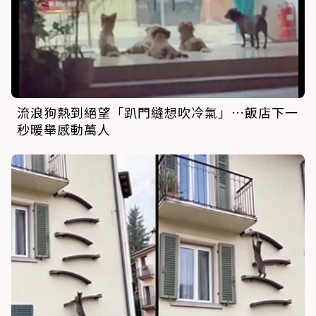
流浪狗熱到絕望「趴門縫想吹冷氣」…飯店下一
秒暖舉感動萬人