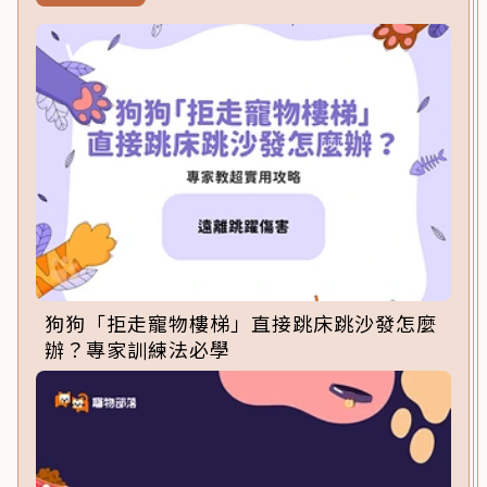
狗狗「拒走寵物樓梯」直接跳床跳沙發怎麼
辦？專家訓練法必學