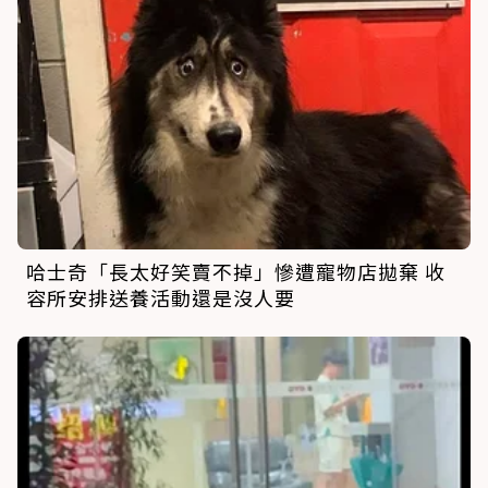
哈士奇「長太好笑賣不掉」慘遭寵物店拋棄 收
容所安排送養活動還是沒人要