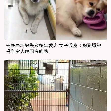
去藥局巧遇失散多年愛犬 女子淚崩：狗狗還記
得全家人跟回家的路