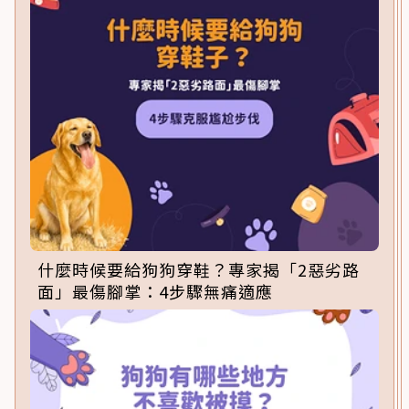
什麼時候要給狗狗穿鞋？專家揭「2惡劣路
面」最傷腳掌：4步驟無痛適應