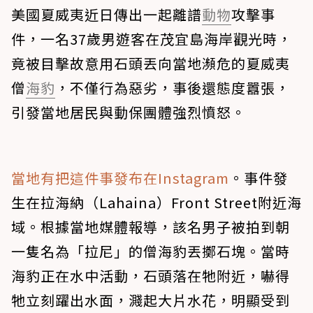
美國夏威夷近日傳出一起離譜
動物
攻擊事
件，一名37歲男遊客在茂宜島海岸觀光時，
竟被目擊故意用石頭丟向當地瀕危的夏威夷
僧
海豹
，不僅行為惡劣，事後還態度囂張，
引發當地居民與動保團體強烈憤怒。
當地有把這件事發布在Instagram
。事件發
生在拉海納（Lahaina）Front Street附近海
域。根據當地媒體報導，該名男子被拍到朝
一隻名為「拉尼」的僧海豹丟擲石塊。當時
海豹正在水中活動，石頭落在牠附近，嚇得
牠立刻躍出水面，濺起大片水花，明顯受到