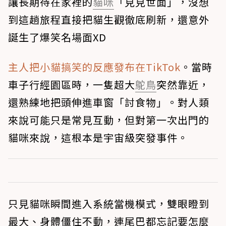
讓長期待在家裡的
貓咪
「見見世面」，沒想
到這趟旅程直接把貓生觀徹底刷新，還意外
誕生了爆笑名場面XD
主人把小貓搞笑的反應發布在TikTok
。當時
車子行經園區時，一隻超大
鴕鳥
突然靠近，
還熟練地把頭伸進車窗「討食物」。對人類
來說可能只是常見互動，但對第一次出門的
貓咪來說，這根本是宇宙級突發事件。
只見貓咪瞬間進入系統當機模式，雙眼瞪到
最大、身體僵住不動，連尾巴都忘記要怎麼