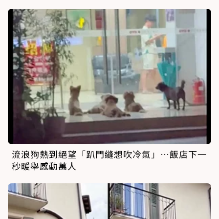
流浪狗熱到絕望「趴門縫想吹冷氣」…飯店下一
秒暖舉感動萬人