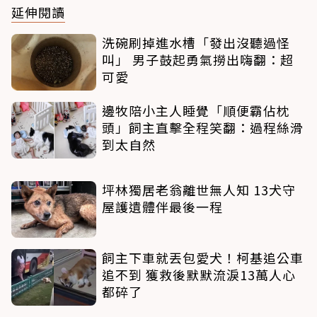
延伸閱讀
洗碗刷掉進水槽「發出沒聽過怪
叫」 男子鼓起勇氣撈出嗨翻：超
可愛
邊牧陪小主人睡覺「順便霸佔枕
頭」飼主直擊全程笑翻：過程絲滑
到太自然
坪林獨居老翁離世無人知 13犬守
屋護遺體伴最後一程
飼主下車就丟包愛犬！柯基追公車
追不到 獲救後默默流淚13萬人心
都碎了