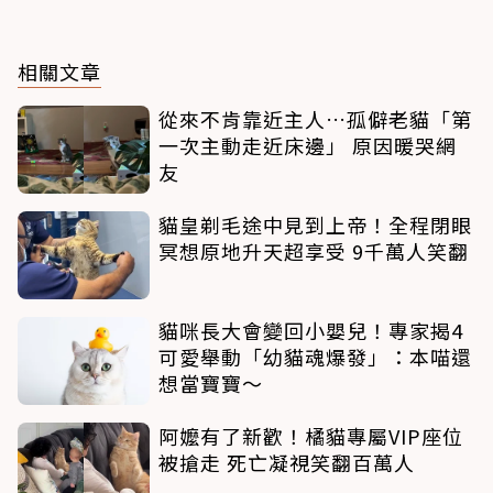
相關文章
從來不肯靠近主人…孤僻老貓「第
一次主動走近床邊」 原因暖哭網
友
貓皇剃毛途中見到上帝！全程閉眼
冥想原地升天超享受 9千萬人笑翻
貓咪長大會變回小嬰兒！專家揭4
可愛舉動「幼貓魂爆發」：本喵還
想當寶寶～
阿嬤有了新歡！橘貓專屬VIP座位
被搶走 死亡凝視笑翻百萬人