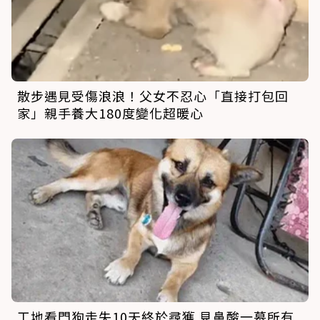
散步遇見受傷浪浪！父女不忍心「直接打包回
家」親手養大180度變化超暖心
工地看門狗走失10天終於尋獲 見鼻酸一幕所有