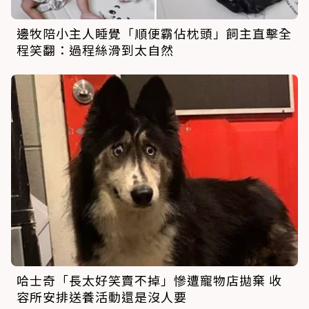
邊牧陪小主人睡覺「順便霸佔枕頭」飼主直擊全
程笑翻：過程絲滑到太自然
哈士奇「長太好笑賣不掉」慘遭寵物店拋棄 收
容所安排送養活動還是沒人要