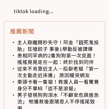
tiktok loading...
推薦新聞
主人剛離開秒失守！阿金「餓死鬼投
胎」狂嗑餃子 事後1舉動反被讚爆
患相同罕病的2隻狗狗第一次見面！
搖搖晃晃走在一起：終於找到同伴
從來不肯靠近主人…孤僻老貓「第一
次主動走近床邊」 原因暖哭網友
車頭卡著一隻貓！救援人員一看驚覺
身分不單純「這不是浪貓」
男子發現狗狗溺水「不顧安危跳進急
流」 牠獲救後跟隨恩人不停搖尾致
謝