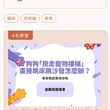
貓咪
虎斑貓
鴕鳥
#毛學堂