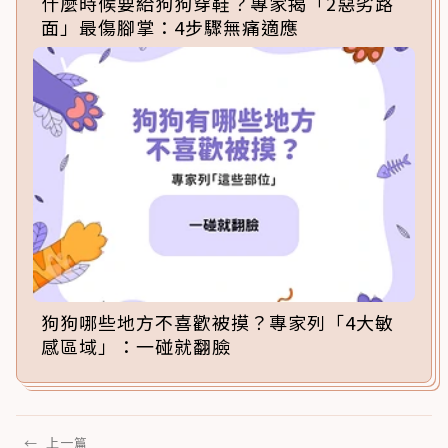
什麼時候要給狗狗穿鞋？專家揭「2惡劣路
面」最傷腳掌：4步驟無痛適應
狗狗哪些地方不喜歡被摸？專家列「4大敏
感區域」：一碰就翻臉
←
上一篇