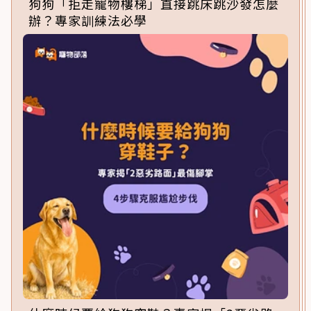
狗狗「拒走寵物樓梯」直接跳床跳沙發怎麼
辦？專家訓練法必學