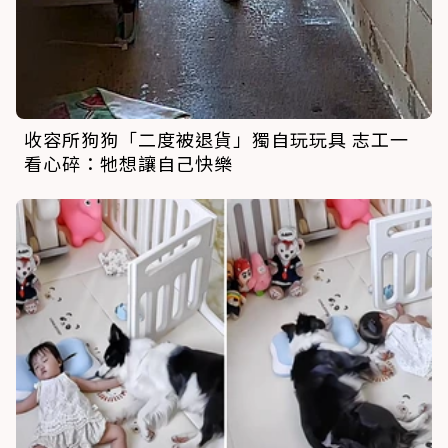
收容所狗狗「二度被退貨」獨自玩玩具 志工一
看心碎：牠想讓自己快樂