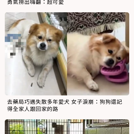
勇氣撈出嗨翻：超可愛
去藥局巧遇失散多年愛犬 女子淚崩：狗狗還記
得全家人跟回家的路