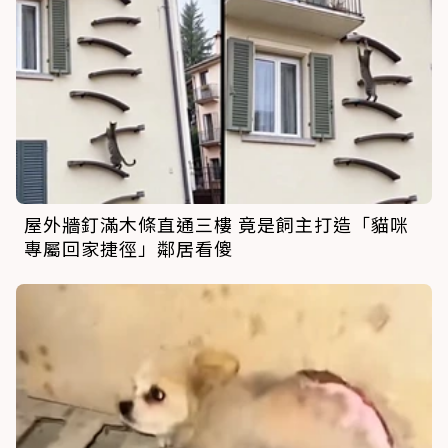
屋外牆釘滿木條直通三樓 竟是飼主打造「貓咪
專屬回家捷徑」鄰居看傻