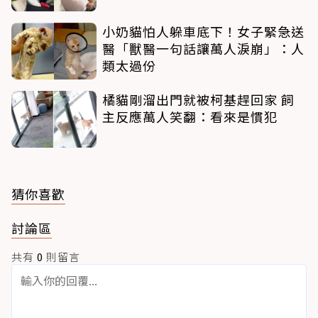
小奶貓怕人躲車底下！女子緊急送
醫「獸醫一句話讓萬人淚崩」：人
類太過份
橘貓剛溜出門就被柯基趕回家 飼
主反應萬人笑翻：看來是慣犯
猜你喜歡
討論區
共有
0
則留言