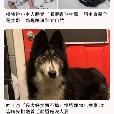
邊牧陪小主人睡覺「順便霸佔枕頭」飼主直擊全
程笑翻：過程絲滑到太自然
哈士奇「長太好笑賣不掉」慘遭寵物店拋棄 收
容所安排送養活動還是沒人要