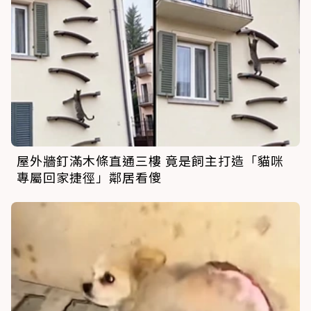
屋外牆釘滿木條直通三樓 竟是飼主打造「貓咪
專屬回家捷徑」鄰居看傻