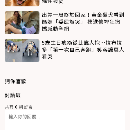
條件被愛
出差一周終於回家！黃金獵犬看到
媽媽「委屈爆哭」 撲進懷裡狂撒
嬌感動全網
5歲生日癱瘓從此靠人抱…拉布拉
多「第一次自己奔跑」笑容讓萬人
看哭
猜你喜歡
討論區
共有
0
則留言