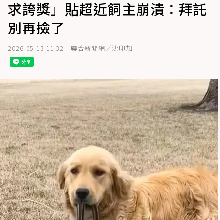
求誇獎」貼超近飼主崩潰：拜託
別再撿了
2026-05-13 11:32
聯合新聞網／沈印加