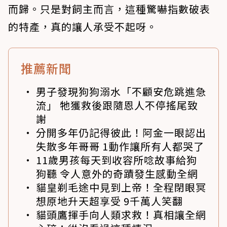
而歸。只是對飼主而言，這種驚嚇指數破表
的特產，真的讓人承受不起呀。
推薦新聞
男子發現狗狗溺水「不顧安危跳進急
流」 牠獲救後跟隨恩人不停搖尾致
謝
分開多年仍記得彼此！阿金一眼認出
失散多年哥哥 1動作讓所有人都哭了
11歲男孩每天到收容所唸故事給狗
狗聽 令人意外的奇蹟發生感動全網
貓皇剃毛途中見到上帝！全程閉眼冥
想原地升天超享受 9千萬人笑翻
貓頭鷹揮手向人類求救！真相讓全網