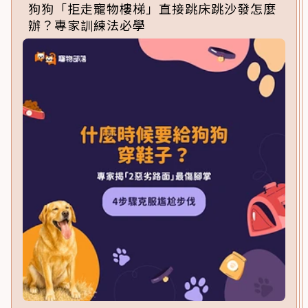
狗狗「拒走寵物樓梯」直接跳床跳沙發怎麼
辦？專家訓練法必學