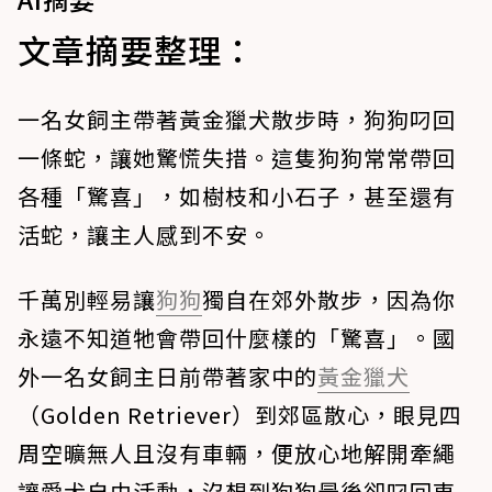
文章摘要整理：
一名女飼主帶著黃金獵犬散步時，狗狗叼回
一條蛇，讓她驚慌失措。這隻狗狗常常帶回
各種「驚喜」，如樹枝和小石子，甚至還有
活蛇，讓主人感到不安。
千萬別輕易讓
狗狗
獨自在郊外散步，因為你
永遠不知道牠會帶回什麼樣的「驚喜」。國
外一名女飼主日前帶著家中的
黃金獵犬
（Golden Retriever）到郊區散心，眼見四
周空曠無人且沒有車輛，便放心地解開牽繩
讓愛犬自由活動，沒想到狗狗最後卻叼回東