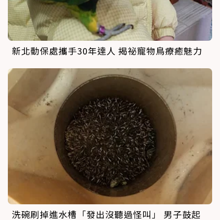
新北動保處攜手30年達人 揭祕寵物鳥療癒魅力
洗碗刷掉進水槽「發出沒聽過怪叫」 男子鼓起