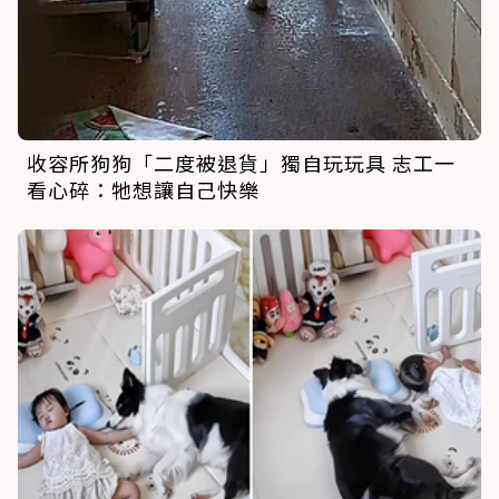
收容所狗狗「二度被退貨」獨自玩玩具 志工一
看心碎：牠想讓自己快樂