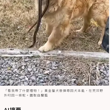
「看我帶了什麼禮物！」黃金獵犬發揮尋回犬本能，在荒郊野
外叼回一條蛇。圖取自
搜狐
AI摘要