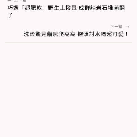
←
上一篇
巧遇「超肥軟」野生土撥鼠 成群躺岩石堆萌翻
了
下一篇
→
洗澡驚見貓咪爬高高 探頭討水喝超可愛！