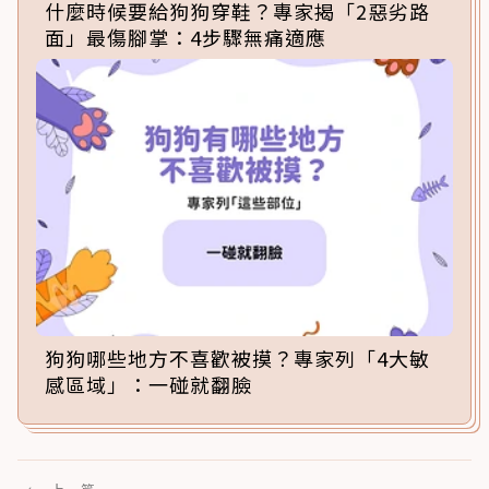
什麼時候要給狗狗穿鞋？專家揭「2惡劣路
面」最傷腳掌：4步驟無痛適應
狗狗哪些地方不喜歡被摸？專家列「4大敏
感區域」：一碰就翻臉