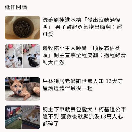
延伸閱讀
洗碗刷掉進水槽「發出沒聽過怪
叫」 男子鼓起勇氣撈出嗨翻：超
可愛
邊牧陪小主人睡覺「順便霸佔枕
頭」飼主直擊全程笑翻：過程絲滑
到太自然
坪林獨居老翁離世無人知 13犬守
屋護遺體伴最後一程
飼主下車就丟包愛犬！柯基追公車
追不到 獲救後默默流淚13萬人心
都碎了