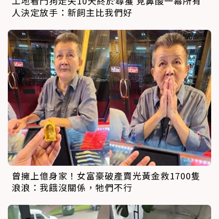
工地看門狗走失10天終於尋獲 見鼻酸一幕所有
人決定放手：新飼主比我們好
曾擁上億身家！女富豪破產賣光黃金救1700隻
浪浪：我餓沒關係，牠們不行