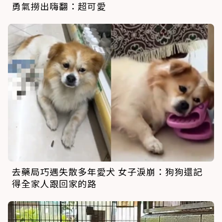
勇氣撈出嗨翻：超可愛
去藥局巧遇失散多年愛犬 女子淚崩：狗狗還記
得全家人跟回家的路