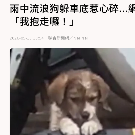
雨中流浪狗躲車底惹心碎..
「我抱走囉！」
2026-05-13 13:54
聯合新聞網／Nei Nei