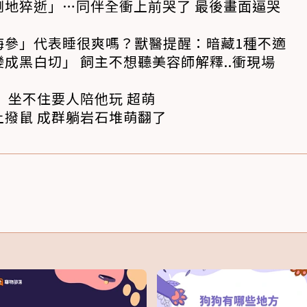
倒地猝逝」…同伴全衝上前哭了 最後畫面逼哭
海參」代表睡很爽嗎？獸醫提醒：暗藏1種不適
成黑白切」 飼主不想聽美容師解釋..衝現場
 坐不住要人陪他玩 超萌
撥鼠 成群躺岩石堆萌翻了