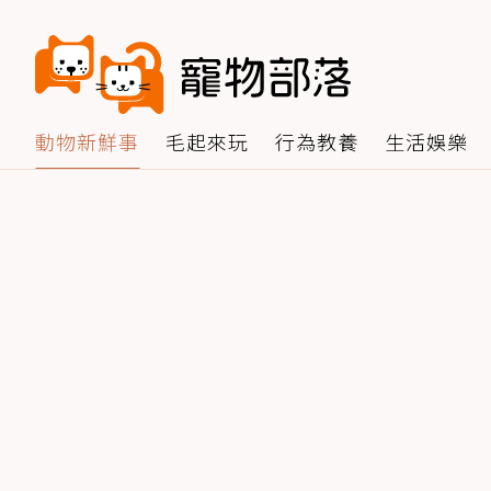
動物新鮮事
毛起來玩
行為教養
生活娛樂