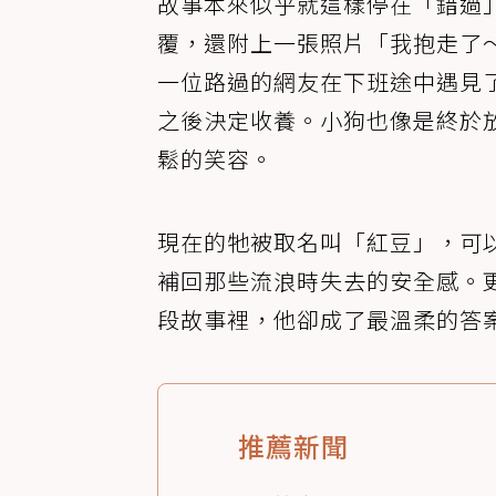
故事本來似乎就這樣停在「錯過
覆，還附上一張照片「我抱走了
一位路過的網友在下班途中遇見
之後決定收養。小狗也像是終於
鬆的笑容。
現在的牠被取名叫「紅豆」，可
補回那些流浪時失去的安全感。
段故事裡，他卻成了最溫柔的答
推薦新聞