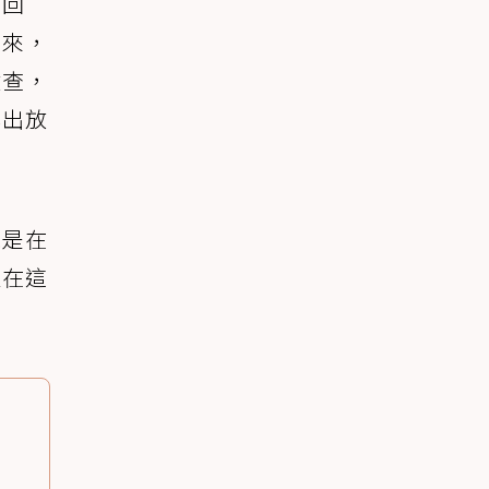
的回
原來，
檢查，
露出放
像是在
但在這