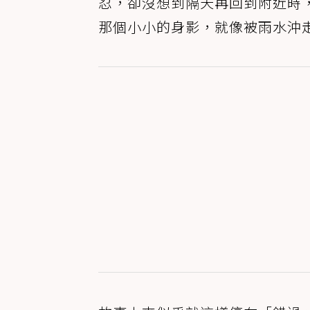
忍，卻沒想到隔天再回到附近時
那個小小的身影，就像被雨水沖