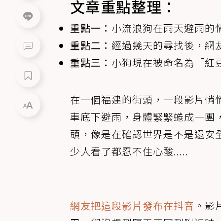
文章重點整理：
重點一：
小流浪狗在雨天避雨的
重點二：
經過幾天的尋找後，網
重點三：
小狗現在被命名為「紅
在一個福建的街頭，一段影片悄
車底下避雨，身體緊緊蜷成一團
頭，像是在確認世界是不是還安
少人看了都忍不住心酸.....
網友把這段影片發布在抖音
。影