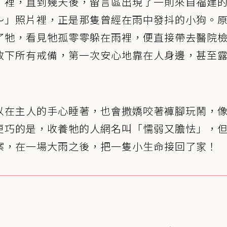
」裡，直到幾天後，留言區出現了一則來自福建
～」照片裡，正是那隻曾經在雨中發抖的小狗。
了牠，看見牠孤零零躲在雨裡，便直接帶去醫院
放下所有戒備，第一次安心地靠在人身邊，甚至
以在主人的手心睡著，也會撒嬌咬著褲腳玩鬧，
更巧的是，收養牠的人網名叫「懦弱又膽怯」，
案，在一場大雨之後，把一隻小生命接回了家！