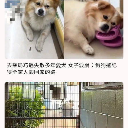
去藥局巧遇失散多年愛犬 女子淚崩：狗狗還記
得全家人跟回家的路