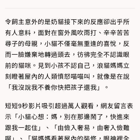
令飼主意外的是奶貓接下來的反應卻出乎所
有人意料，面對在窗外風吹雨打、辛辛苦苦
尋子的母親，小貓不僅毫無重逢的喜悅，反
而一臉嫌棄地轉過頭去，彷彿完全不認識眼
前的貓咪。見到小孩不認自己，浪貓媽媽立
刻瞪著屋內的人類憤怒喵喵叫，就像是在說
「我沒說我不養你快把孩子還我」。
短短9秒影片吸引超過萬人觀看，網友留言表
示「小貓心想：媽，別在那邊鬧了，快進來
跟我一起住」、「由儉入奢易，由奢入儉難
啊」、「貓媽媽看著屋內的裝修，眼神裡全