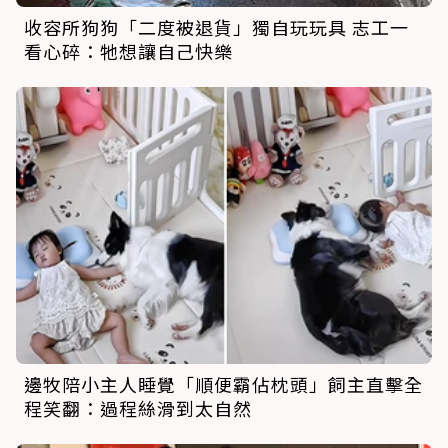
收容所狗狗「二度被退貨」獨自玩玩具 志工一
看心碎：牠想讓自己快樂
邊牧陪小主人睡覺「順便霸佔枕頭」飼主直擊全
程笑翻：過程絲滑到太自然