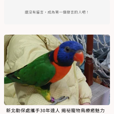
還沒有留言，成為第一個發言的人吧！
新北動保處攜手30年達人 揭祕寵物鳥療癒魅力