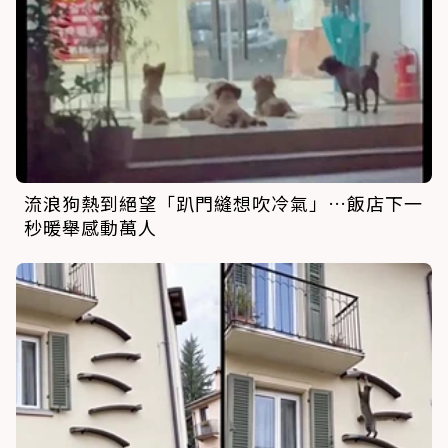
流浪狗熱到絕望「趴門縫想吹冷氣」…飯店下一
秒暖舉感動萬人