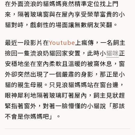
在外面流浪的貓媽媽竟然精準定位找上門
來，隔著玻璃窗與在屋內享受榮華富貴的小
貓對峙，戲劇性的場面讓無數網友笑翻。
最近一段影片在
Youtube
上瘋傳，一名飼主
撿回一隻流浪奶貓回家安置，此時小
貓咪
正
安穩地坐在室內柔軟且溫暖的被窩休息，窗
外卻突然出現了一個嚴肅的身影，那正是小
貓的親生母親。只見浪貓媽媽站在窗台邊，
眼神犀利地隔著玻璃盯著屋內，飼主見狀趕
緊指著窗外，對著一臉懵懂的小貓說「那該
不會是你媽媽吧」。