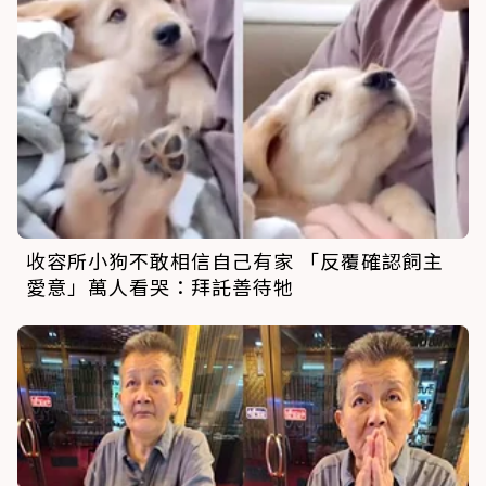
收容所小狗不敢相信自己有家 「反覆確認飼主
愛意」萬人看哭：拜託善待牠