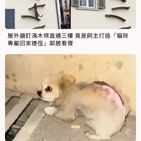
屋外牆釘滿木條直通三樓 竟是飼主打造「貓咪
專屬回家捷徑」鄰居看傻