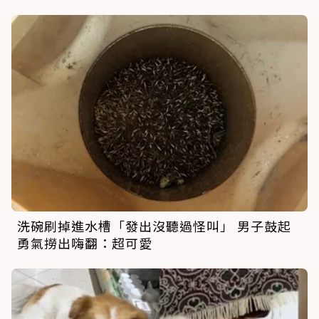
洗碗刷掉進水槽「發出沒聽過怪叫」 男子鼓起
勇氣撈出嗨翻：超可愛