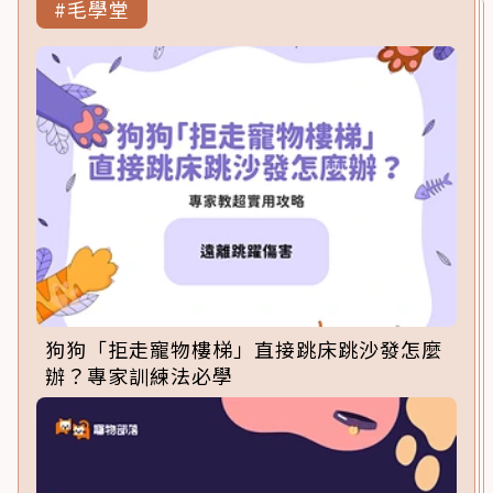
#毛學堂
狗狗「拒走寵物樓梯」直接跳床跳沙發怎麼
辦？專家訓練法必學