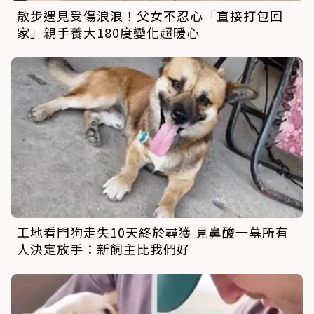
散步遇見受傷浪浪！父女不忍心「直接打包回
家」親手養大180度變化超暖心
工地看門狗走失10天終於尋獲 見鼻酸一幕所有
人決定放手：新飼主比我們好