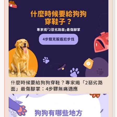
什麼時候要給狗狗穿鞋？專家揭「2惡劣路
面」最傷腳掌：4步驟無痛適應