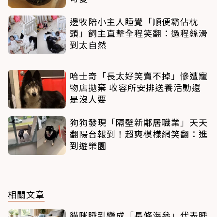
邊牧陪小主人睡覺「順便霸佔枕
頭」飼主直擊全程笑翻：過程絲滑
到太自然
哈士奇「長太好笑賣不掉」慘遭寵
物店拋棄 收容所安排送養活動還
是沒人要
狗狗發現「隔壁新鄰居職業」天天
翻陽台報到！超爽模樣網笑翻：進
到遊樂園
相關文章
貓咪睡到變成「長條海參」代表睡