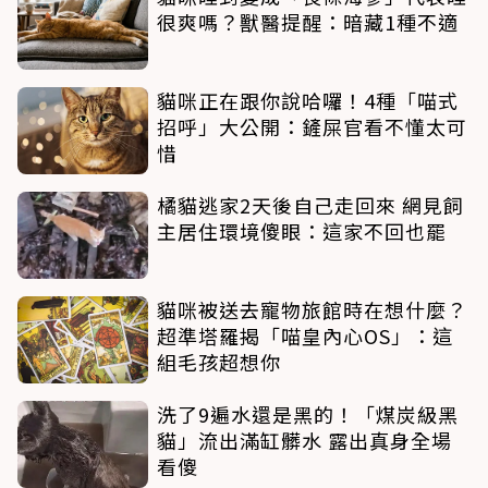
很爽嗎？獸醫提醒：暗藏1種不適
貓咪正在跟你說哈囉！4種「喵式
招呼」大公開：鏟屎官看不懂太可
惜
橘貓逃家2天後自己走回來 網見飼
主居住環境傻眼：這家不回也罷
貓咪被送去寵物旅館時在想什麼？
超準塔羅揭「喵皇內心OS」：這
組毛孩超想你
洗了9遍水還是黑的！「煤炭級黑
貓」流出滿缸髒水 露出真身全場
看傻