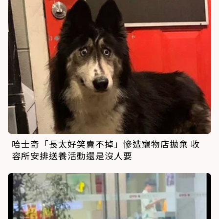
哈士奇「長太好笑賣不掉」慘遭寵物店拋棄 收
容所安排送養活動還是沒人要