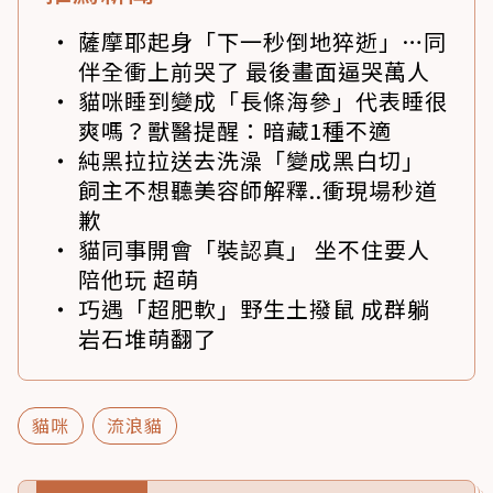
薩摩耶起身「下一秒倒地猝逝」…同
伴全衝上前哭了 最後畫面逼哭萬人
貓咪睡到變成「長條海參」代表睡很
爽嗎？獸醫提醒：暗藏1種不適
純黑拉拉送去洗澡「變成黑白切」
飼主不想聽美容師解釋..衝現場秒道
歉
貓同事開會「裝認真」 坐不住要人
陪他玩 超萌
巧遇「超肥軟」野生土撥鼠 成群躺
岩石堆萌翻了
貓咪
流浪貓