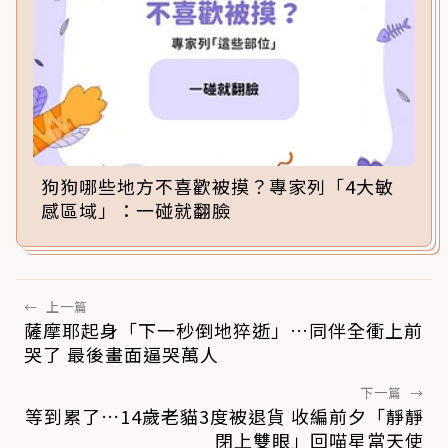
狗狗哪些地方不喜歡被摸？專家列「4大敏
感區域」：一碰就翻臉
←
上一篇
薩摩耶起身「下一秒倒地猝逝」…同伴全衝上前
哭了 最後畫面逼哭萬人
下一篇
→
等到累了…14歲老貓3度被退貨 收編前夕「靜靜
閉上雙眼」回喵星當天使