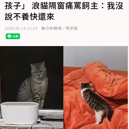
孩子」 浪貓隔窗痛罵飼主：我沒
說不養快還來
2026-05-14 12:14
聯合新聞網／陳思翰