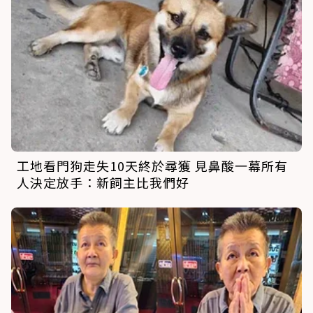
工地看門狗走失10天終於尋獲 見鼻酸一幕所有
人決定放手：新飼主比我們好