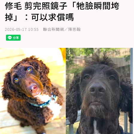
修毛 剪完照鏡子「牠臉瞬間垮
掉」：可以求償嗎
2026-05-17 10:55
聯合新聞網／陳思翰