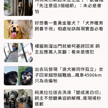
「先注意這3個細節」：未必是害
怕
好想養一隻黃金獵犬？「犬界暖男
飼養手冊」相處祕訣與現實面必看
橘貓剛溜出門就被柯基趕回家 飼
主反應萬人笑翻：看來是慣犯
出去玩發現「浪犬被同伴孤立」女
子回家越想越難過...飆車4500km
只為收編牠
純黑拉拉送去洗澡「變成黑白切」
飼主不想聽美容師解釋..衝現場秒
道歉