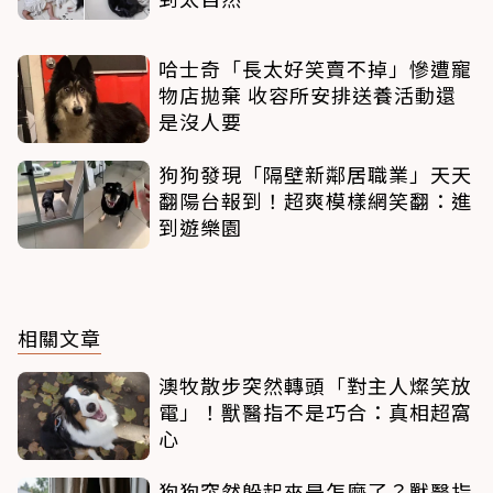
哈士奇「長太好笑賣不掉」慘遭寵
物店拋棄 收容所安排送養活動還
是沒人要
狗狗發現「隔壁新鄰居職業」天天
翻陽台報到！超爽模樣網笑翻：進
到遊樂園
相關文章
澳牧散步突然轉頭「對主人燦笑放
電」！獸醫指不是巧合：真相超窩
心
狗狗突然躲起來是怎麼了？獸醫指