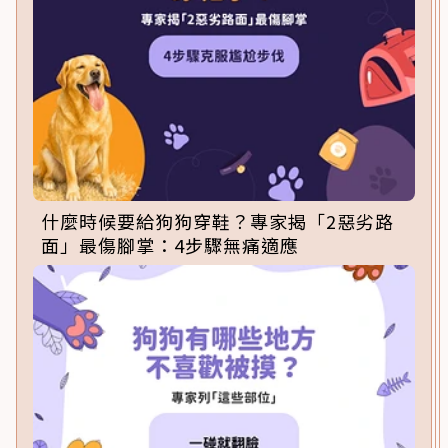
什麼時候要給狗狗穿鞋？專家揭「2惡劣路
面」最傷腳掌：4步驟無痛適應