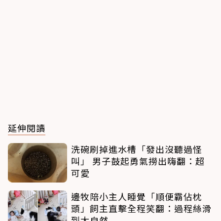
延伸閱讀
洗碗刷掉進水槽「發出沒聽過怪
叫」 男子鼓起勇氣撈出嗨翻：超
可愛
邊牧陪小主人睡覺「順便霸佔枕
頭」飼主直擊全程笑翻：過程絲滑
到太自然