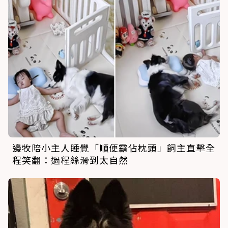
邊牧陪小主人睡覺「順便霸佔枕頭」飼主直擊全
程笑翻：過程絲滑到太自然