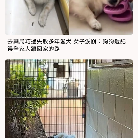
去藥局巧遇失散多年愛犬 女子淚崩：狗狗還記
得全家人跟回家的路