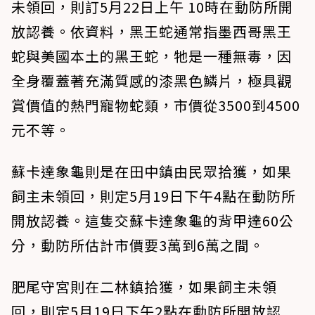
未領回，則訂5月22日上午 10時在動防所開
放認養。依資料，黑王蛇通常指墨西哥黑王
蛇與美國本土的黑王蛇，牠是一種無毒，因
全身覆蓋著充滿質感的漆黑色鱗片，極具觀
賞價值的熱門寵物蛇類，市價從3500到4500
元不等。
蘇卡達象龜則是在田中鎮由民眾拾獲，如果
飼主未領回，則定5月19日下午4點在動防所
開放認養。這隻交蘇卡達象龜的背甲達60公
分，動防所估計市價要3萬到6萬之間。
肥尾守宮則在二林鎮拾獲，如果飼主未領
回，則定5月19日下午2點在動防所開放認