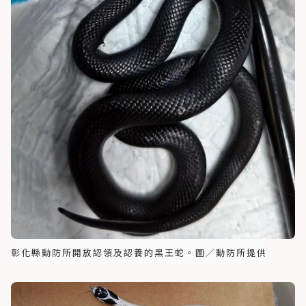
彰化縣動防所開放認領及認養的黑王蛇。圖／動防所提供