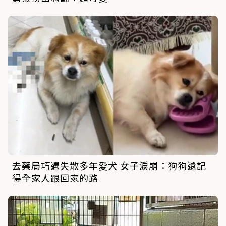
去藥局巧遇失散多年愛犬 女子淚崩：狗狗還記
得全家人跟回家的路