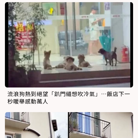
流浪狗熱到絕望「趴門縫想吹冷氣」…飯店下一
秒暖舉感動萬人