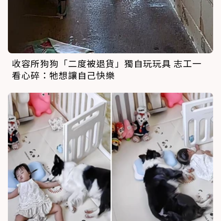
收容所狗狗「二度被退貨」獨自玩玩具 志工一
看心碎：牠想讓自己快樂