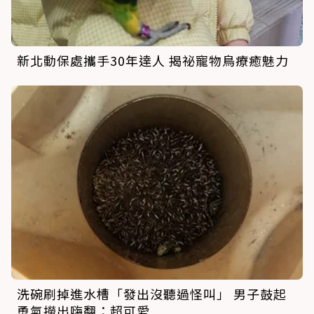
新北動保處攜手30年達人 揭祕寵物鳥療癒魅力
洗碗刷掉進水槽「發出沒聽過怪叫」 男子鼓起
勇氣撈出嗨翻：超可愛