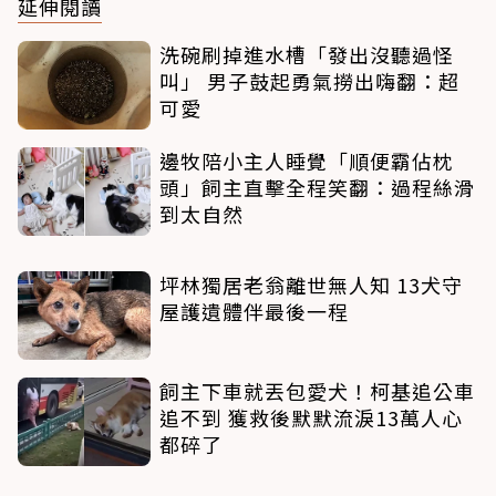
延伸閱讀
洗碗刷掉進水槽「發出沒聽過怪
叫」 男子鼓起勇氣撈出嗨翻：超
可愛
邊牧陪小主人睡覺「順便霸佔枕
頭」飼主直擊全程笑翻：過程絲滑
到太自然
坪林獨居老翁離世無人知 13犬守
屋護遺體伴最後一程
飼主下車就丟包愛犬！柯基追公車
追不到 獲救後默默流淚13萬人心
都碎了