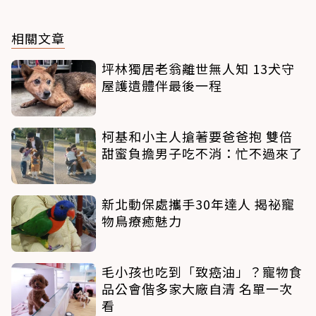
相關文章
坪林獨居老翁離世無人知 13犬守
屋護遺體伴最後一程
柯基和小主人搶著要爸爸抱 雙倍
甜蜜負擔男子吃不消：忙不過來了
新北動保處攜手30年達人 揭祕寵
物鳥療癒魅力
毛小孩也吃到「致癌油」？寵物食
品公會偕多家大廠自清 名單一次
看