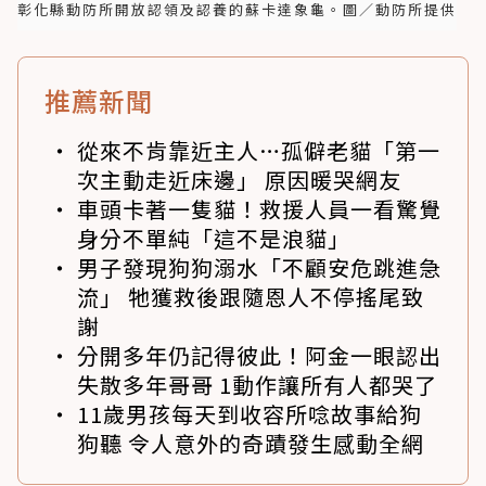
彰化縣動防所開放認領及認養的蘇卡達象龜。圖／動防所提供
推薦新聞
從來不肯靠近主人…孤僻老貓「第一
次主動走近床邊」 原因暖哭網友
車頭卡著一隻貓！救援人員一看驚覺
身分不單純「這不是浪貓」
男子發現狗狗溺水「不顧安危跳進急
流」 牠獲救後跟隨恩人不停搖尾致
謝
分開多年仍記得彼此！阿金一眼認出
失散多年哥哥 1動作讓所有人都哭了
11歲男孩每天到收容所唸故事給狗
狗聽 令人意外的奇蹟發生感動全網