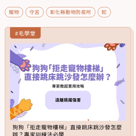
寵物
守宮
彰化縣動物防疫所
蛇
#毛學堂
狗狗「拒走寵物樓梯」直接跳床跳沙發怎麼
辦？專家訓練法必學