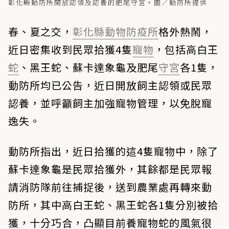
彰化縣動防所開放認領及認養的肥尾守宮。圖／動防所提供
春、夏之交，
彰化縣動物防疫所
格外熱鬧，
近日密集收到民眾拾獲4隻
寵物
，包括高白王
蛇
、黑王蛇、蘇卡達象龜及肥尾
守宮
各1隻，
動防所均已公告，近日開放飼主認領或民眾
認養，並呼籲飼主加強寵物管理，以免脫寵
逸失。
動防所指出，近日拾獲的這4隻寵物中，除了
蘇卡達象龜是民眾拾獲外，其餘都是民眾報
請消防隊前往捕捉後，送到農業處再轉來動
防所，其中高白王蛇、黑王蛇各1隻分別被拾
獲，十分巧合，凸顯目前養寵物蛇的風氣很