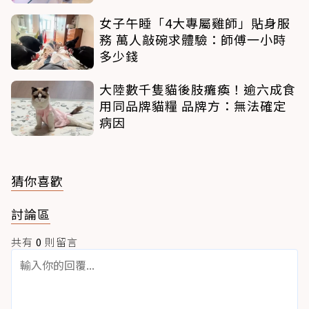
女子午睡「4大專屬雞師」貼身服
務 萬人敲碗求體驗：師傅一小時
多少錢
大陸數千隻貓後肢癱瘓！逾六成食
用同品牌貓糧 品牌方：無法確定
病因
猜你喜歡
討論區
共有
0
則留言