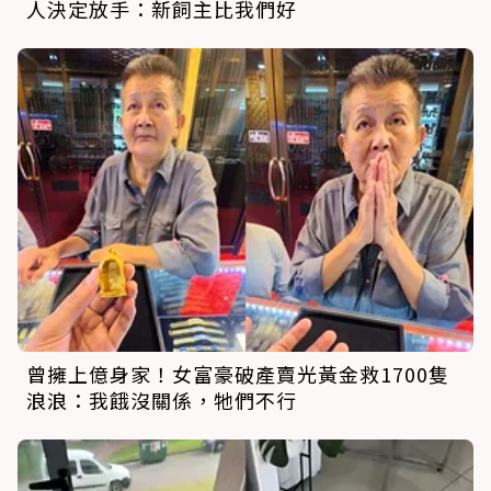
人決定放手：新飼主比我們好
曾擁上億身家！女富豪破產賣光黃金救1700隻
浪浪：我餓沒關係，牠們不行