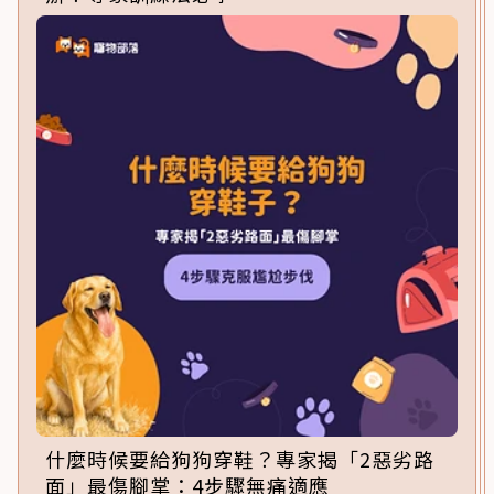
什麼時候要給狗狗穿鞋？專家揭「2惡劣路
面」最傷腳掌：4步驟無痛適應