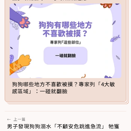
狗狗哪些地方不喜歡被摸？專家列「4大敏
感區域」：一碰就翻臉
←
上一篇
男子發現狗狗溺水「不顧安危跳進急流」 牠獲