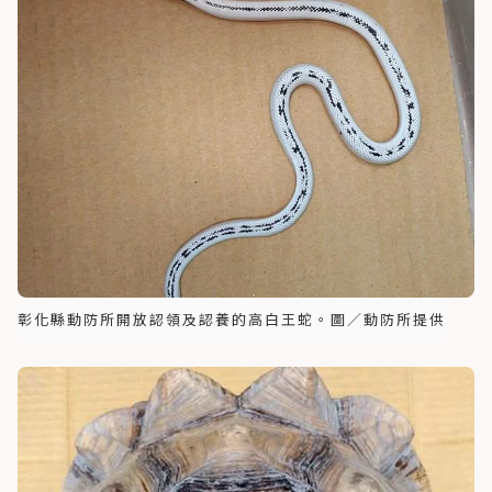
彰化縣動防所開放認領及認養的高白王蛇。圖／動防所提供