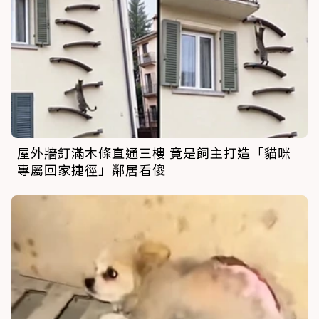
屋外牆釘滿木條直通三樓 竟是飼主打造「貓咪
專屬回家捷徑」鄰居看傻