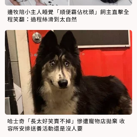
邊牧陪小主人睡覺「順便霸佔枕頭」飼主直擊全
程笑翻：過程絲滑到太自然
哈士奇「長太好笑賣不掉」慘遭寵物店拋棄 收
容所安排送養活動還是沒人要