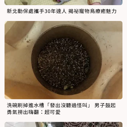
新北動保處攜手30年達人 揭祕寵物鳥療癒魅力
洗碗刷掉進水槽「發出沒聽過怪叫」 男子鼓起
勇氣撈出嗨翻：超可愛