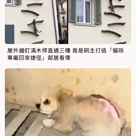
屋外牆釘滿木條直通三樓 竟是飼主打造「貓咪
專屬回家捷徑」鄰居看傻