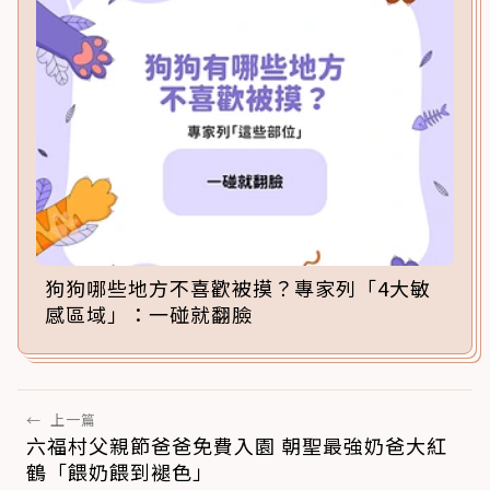
狗狗哪些地方不喜歡被摸？專家列「4大敏
感區域」：一碰就翻臉
←
上一篇
六福村父親節爸爸免費入園 朝聖最強奶爸大紅
鶴「餵奶餵到褪色」