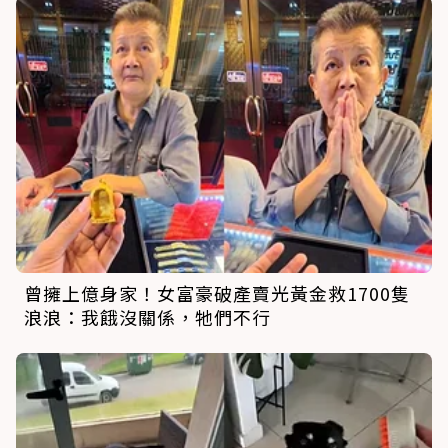
曾擁上億身家！女富豪破產賣光黃金救1700隻
浪浪：我餓沒關係，牠們不行