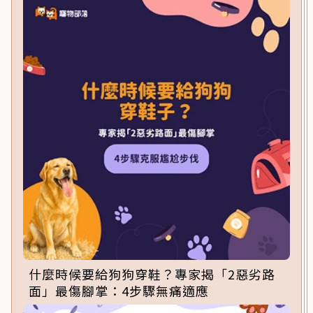
什麼時候要給狗狗穿鞋？專家揭「2惡劣路
面」最傷腳掌：4步驟無痛適應