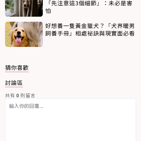
「先注意這3個細節」：未必是害
怕
好想養一隻黃金獵犬？「犬界暖男
飼養手冊」相處祕訣與現實面必看
猜你喜歡
討論區
共有
0
則留言