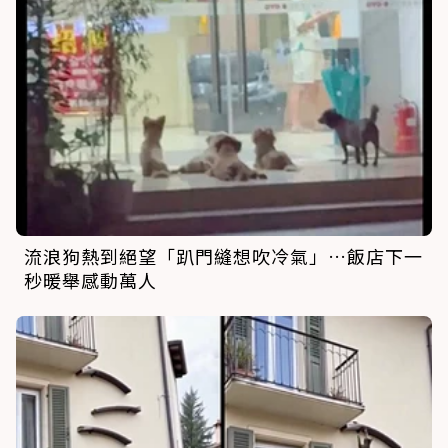
流浪狗熱到絕望「趴門縫想吹冷氣」…飯店下一
秒暖舉感動萬人