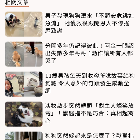
相關文章
男子發現狗狗溺水「不顧安危跳進
急流」 牠獲救後跟隨恩人不停搖
尾致謝
分開多年仍記得彼此！阿金一眼認
出失散多年哥哥 1動作讓所有人都
哭了
11歲男孩每天到收容所唸故事給狗
狗聽 令人意外的奇蹟發生感動全
網
澳牧散步突然轉頭「對主人燦笑放
電」！獸醫指不是巧合：真相超窩
心
狗狗突然躲起來是怎麼了？獸醫指