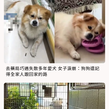
去藥局巧遇失散多年愛犬 女子淚崩：狗狗還記
得全家人跟回家的路