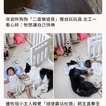
收容所狗狗「二度被退貨」獨自玩玩具 志工一
看心碎：牠想讓自己快樂
邊牧陪小主人睡覺「順便霸佔枕頭」飼主直擊全