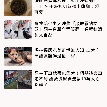
洗碗刷掉進水槽「發出沒聽過怪
叫」 男子鼓起勇氣撈出嗨翻：超
可愛
邊牧陪小主人睡覺「順便霸佔枕
頭」飼主直擊全程笑翻：過程絲滑
到太自然
坪林獨居老翁離世無人知 13犬守
屋護遺體伴最後一程
飼主下車就丟包愛犬！柯基追公車
追不到 獲救後默默流淚13萬人心
都碎了