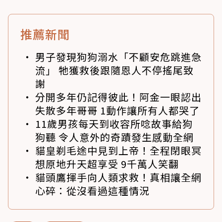
推薦新聞
男子發現狗狗溺水「不顧安危跳進急
流」 牠獲救後跟隨恩人不停搖尾致
謝
分開多年仍記得彼此！阿金一眼認出
失散多年哥哥 1動作讓所有人都哭了
11歲男孩每天到收容所唸故事給狗
狗聽 令人意外的奇蹟發生感動全網
貓皇剃毛途中見到上帝！全程閉眼冥
想原地升天超享受 9千萬人笑翻
貓頭鷹揮手向人類求救！真相讓全網
心碎：從沒看過這種情況