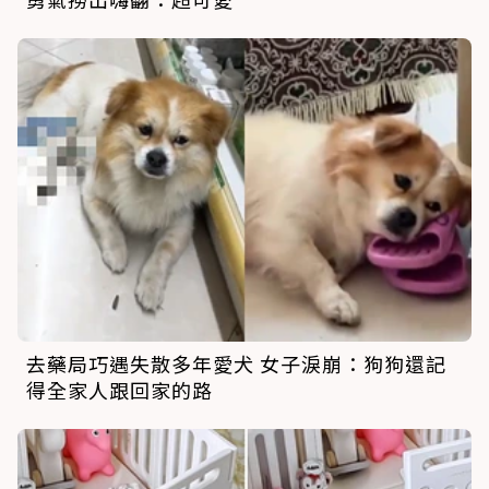
去藥局巧遇失散多年愛犬 女子淚崩：狗狗還記
得全家人跟回家的路