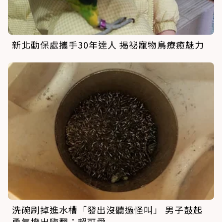
新北動保處攜手30年達人 揭祕寵物鳥療癒魅力
洗碗刷掉進水槽「發出沒聽過怪叫」 男子鼓起
勇氣撈出嗨翻：超可愛