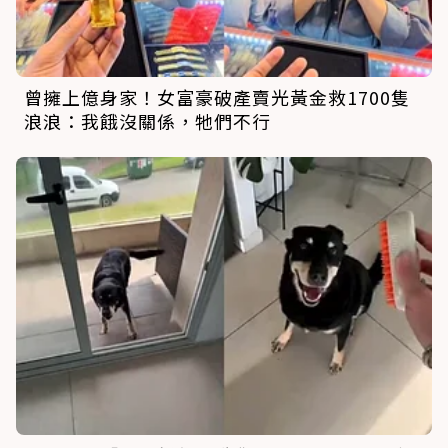
曾擁上億身家！女富豪破產賣光黃金救1700隻
浪浪：我餓沒關係，牠們不行