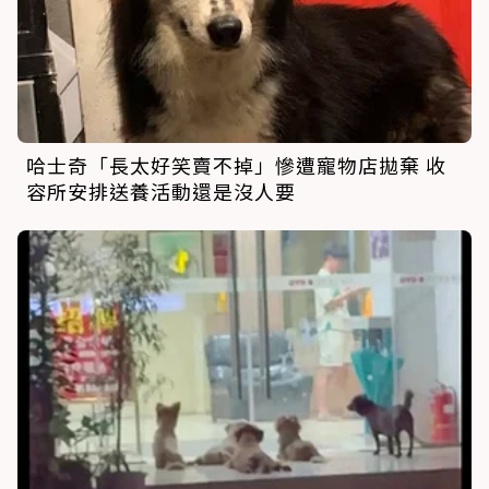
哈士奇「長太好笑賣不掉」慘遭寵物店拋棄 收
容所安排送養活動還是沒人要