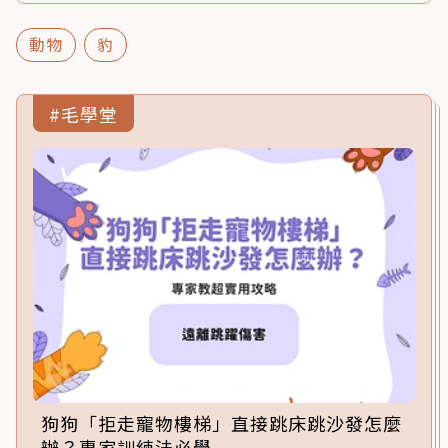
動物
豹
#毛學堂
狗狗「拒走寵物樓梯」直接跳床跳沙發怎麼
辦？專家訓練法必學