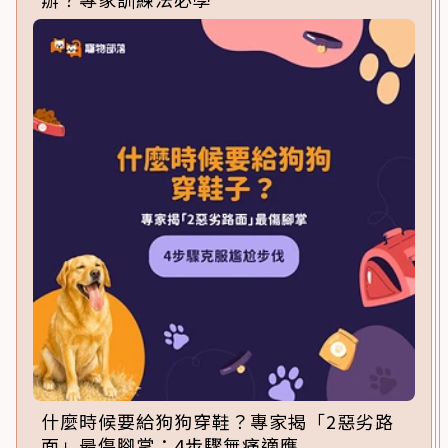
什麼時候要給狗狗穿鞋？專家揭「2惡劣路
面」最傷腳掌：4步驟無痛適應