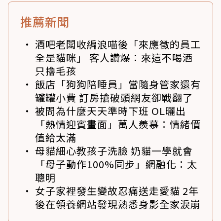
推薦新聞
酒吧老闆收編浪喵後「來應徵的員工
全是貓咪」 客人讚爆：來這不喝酒
只擼毛孩
飯店「狗狗陪睡員」當隨身管家還有
罐罐小費 訂房搶破頭網友卻戰翻了
被問為什麼天天準時下班 OL曬出
「熱情迎賓畫面」萬人羨慕：情緒價
值給太滿
母貓細心教孩子洗臉 奶貓一學就會
「母子動作100%同步」網融化：太
聰明
女子家裡發生變故忍痛送走愛貓 2年
後在領養網站發現熟悉身影全家淚崩