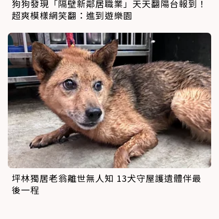
狗狗發現「隔壁新鄰居職業」天天翻陽台報到！
超爽模樣網笑翻：進到遊樂園
坪林獨居老翁離世無人知 13犬守屋護遺體伴最
後一程