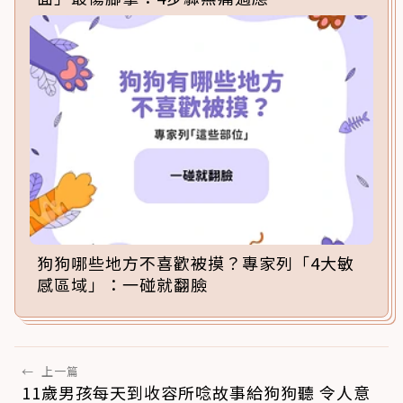
狗狗哪些地方不喜歡被摸？專家列「4大敏
感區域」：一碰就翻臉
←
上一篇
11歲男孩每天到收容所唸故事給狗狗聽 令人意