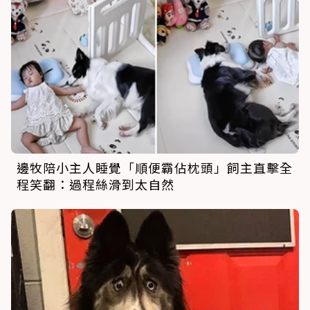
邊牧陪小主人睡覺「順便霸佔枕頭」飼主直擊全
程笑翻：過程絲滑到太自然