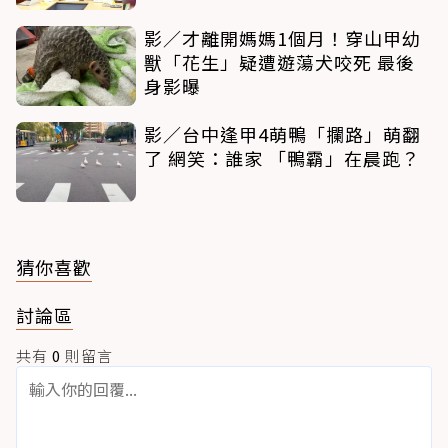
影／才離開媽媽1個月！穿山甲幼
獸「花生」疑遭遊蕩犬咬死 最後
身影曝
影／台中逢甲4萌鴨「攔路」萌翻
了 網笑：誰家 「鴨霸」在晨跑？
猜你喜歡
討論區
共有
0
則留言