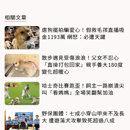
相關文章
虐狗擺拍騙愛心！假救毛孩直播吸
金1193萬 網怒：必遭天譴
散步遇見受傷浪浪！父女不忍心
「直接打包回家」親手養大180度
變化超暖心
哈士奇比賽跑歪！飼主一路崩潰尖
叫「看媽媽」全場笑翻幫加油
野保團體：七成小穿山甲來不及長
大 遭遊蕩犬攻擊致死超過八成