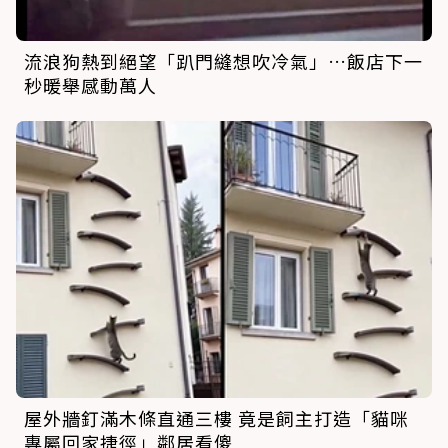
流浪狗熱到絕望「趴門縫想吹冷氣」…飯店下一
秒暖舉感動萬人
屋外牆釘滿木條直通三樓 竟是飼主打造「貓咪
專屬回家捷徑」鄰居看傻