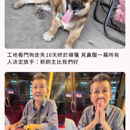
工地看門狗走失10天終於尋獲 見鼻酸一幕所有
人決定放手：新飼主比我們好