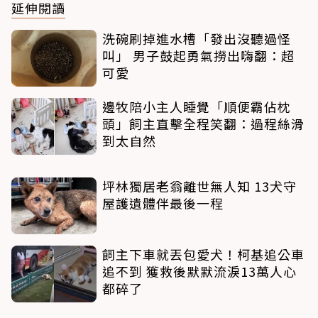
延伸閱讀
洗碗刷掉進水槽「發出沒聽過怪
叫」 男子鼓起勇氣撈出嗨翻：超
可愛
邊牧陪小主人睡覺「順便霸佔枕
頭」飼主直擊全程笑翻：過程絲滑
到太自然
坪林獨居老翁離世無人知 13犬守
屋護遺體伴最後一程
飼主下車就丟包愛犬！柯基追公車
追不到 獲救後默默流淚13萬人心
都碎了