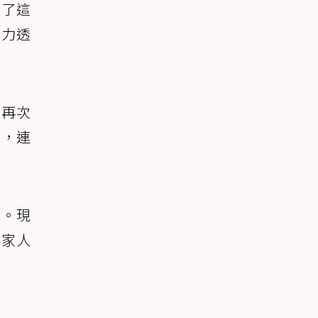
上了這
體力透
後再次
星，連
家。現
伴家人