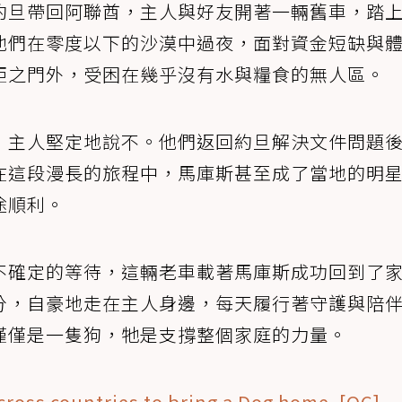
約旦帶回阿聯酋，主人與好友開著一輛舊車，踏
他們在零度以下的沙漠中過夜，面對資金短缺與
拒之門外，受困在幾乎沒有水與糧食的無人區。
，主人堅定地說不。他們返回約旦解決文件問題
在這段漫長的旅程中，馬庫斯甚至成了當地的明
途順利。
不確定的等待，這輛老車載著馬庫斯成功回到了
分，自豪地走在主人身邊，每天履行著守護與陪
僅僅是一隻狗，牠是支撐整個家庭的力量。
ross countries to bring a Dog home. [OC]