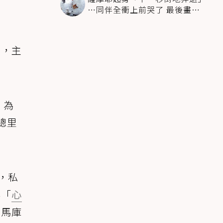
…同伴全衝上前哭了 最後畫面
逼哭萬人
酋，主
。為
總里
，私
得「
心
，馬庫