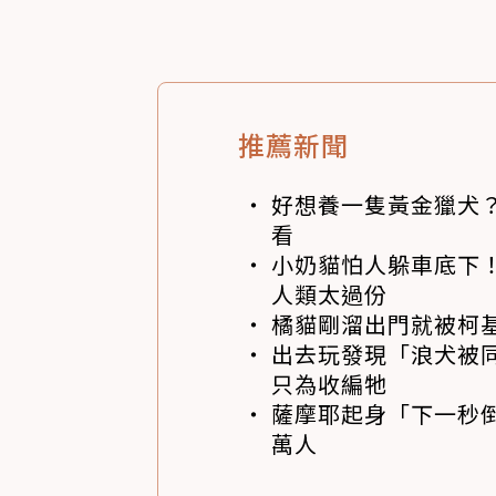
推薦新聞
好想養一隻黃金獵犬
看
小奶貓怕人躲車底下
人類太過份
橘貓剛溜出門就被柯
出去玩發現「浪犬被同伴
只為收編牠
薩摩耶起身「下一秒
萬人