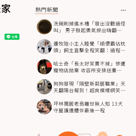
是家
熱門新聞
洗碗刷掉進水槽「發出沒聽過怪
叫」 男子鼓起勇氣撈出嗨翻：
超可愛
邊牧陪小主人睡覺「順便霸佔枕
頭」飼主直擊全程笑翻：過程絲
滑到太自然
哈士奇「長太好笑賣不掉」慘遭
寵物店拋棄 收容所安排送養活
動還是沒人要
狗狗發現「隔壁新鄰居職業」天
天翻陽台報到！超爽模樣網笑
翻：進到遊樂園
坪林獨居老翁離世無人知 13犬
守屋護遺體伴最後一程