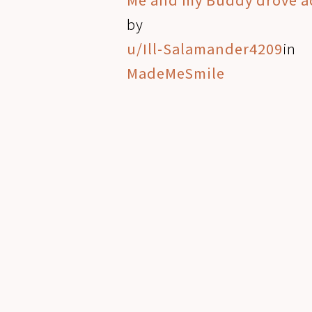
by
u/Ill-Salamander4209
in
MadeMeSmile