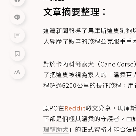
文章摘要整理：
這篇新聞報導了馬庫斯這隻狗狗
人經歷了艱辛的旅程並克服重重
對於卡內科爾索犬（Cane Co
了把這隻被視為家人的「溫柔巨
程超過6200公里的長征旅程，
原PO在
Reddit
發文分享，馬庫
下卻是個極其溫柔的守護者。由
理輔助犬
」的正式資格才能合法