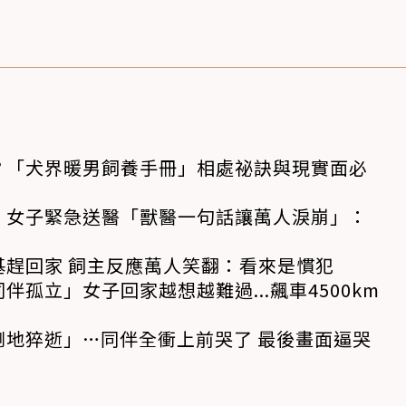
？「犬界暖男飼養手冊」相處祕訣與現實面必
！女子緊急送醫「獸醫一句話讓萬人淚崩」：
基趕回家 飼主反應萬人笑翻：看來是慣犯
孤立」女子回家越想越難過...飆車4500km
倒地猝逝」…同伴全衝上前哭了 最後畫面逼哭