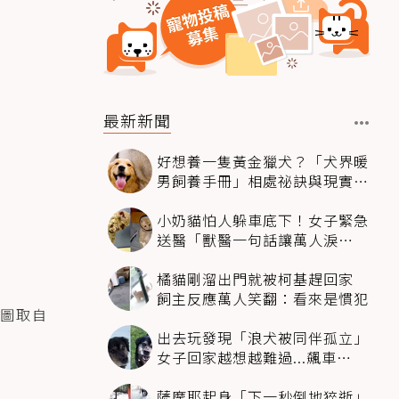
最新新聞
好想養一隻黃金獵犬？「犬界暖
男飼養手冊」相處祕訣與現實面
必看
小奶貓怕人躲車底下！女子緊急
送醫「獸醫一句話讓萬人淚
崩」：人類太過份
橘貓剛溜出門就被柯基趕回家
飼主反應萬人笑翻：看來是慣犯
圖取自
出去玩發現「浪犬被同伴孤立」
女子回家越想越難過...飆車
4500km只為收編牠
薩摩耶起身「下一秒倒地猝逝」