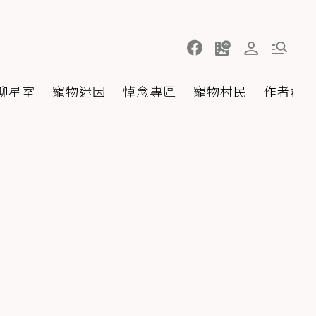
聊星室
寵物迷因
悼念專區
寵物村民
作者群