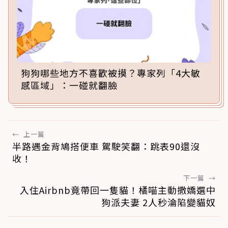
狗狗哪些地方不喜歡被摸？專家列「4大敏
感區域」：一碰就翻臉
←
上一篇
半路遇金背鳩搭便車 駕駛笑翻：跳表90還沒
收！
下一篇
→
入住Airbnb竟帶回一隻貓！橘喵主動撒嬌選中
狗派夫妻 2人秒淪陷變貓奴