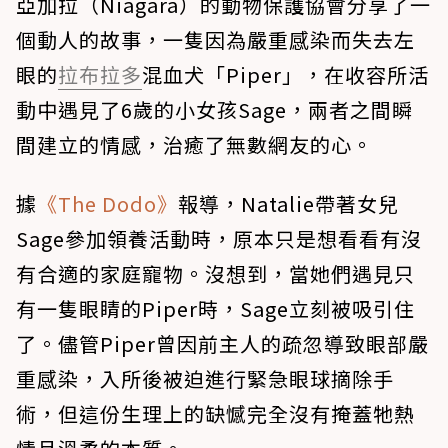
亞加拉（Niagara）的動物保護協會分享了一
個動人的故事，一隻因為嚴重感染而失去左
眼的
拉布拉多
混血犬「Piper」，在收容所活
動中遇見了6歲的小女孩Sage，兩者之間瞬
間建立的情感，治癒了無數網友的心。
據
《The Dodo》
報導，Natalie帶著女兒
Sage參加領養活動時，原本只是想看看有沒
有合適的家庭寵物。沒想到，當她們遇見只
有一隻眼睛的Piper時，Sage立刻被吸引住
了。儘管Piper曾因前主人的疏忽導致眼部嚴
重感染，入所後被迫進行緊急眼球摘除手
術，但這份生理上的缺憾完全沒有掩蓋牠熱