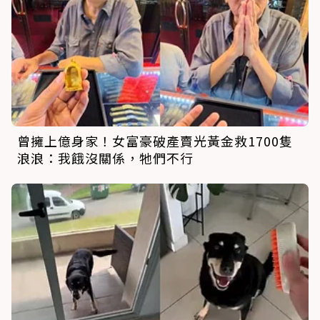
曾擁上億身家！女富豪破產賣光黃金救1700隻
浪浪：我餓沒關係，牠們不行