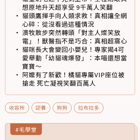
想原地升天超享受 9千萬人笑翻
貓頭鷹揮手向人類求救！真相讓全網
心碎：從沒看過這種情況
澳牧散步突然轉頭「對主人燦笑放
電」！獸醫指不是巧合：真相超窩心
貓咪長大會變回小嬰兒！專家揭4可
愛舉動「幼貓魂爆發」：本喵還想當
寶寶～
阿嬤有了新歡！橘貓專屬VIP座位被
搶走 死亡凝視笑翻百萬人
收容所
認養
狗狗
拉布拉多
#毛學堂