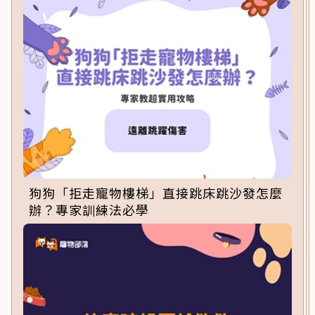
狗狗「拒走寵物樓梯」直接跳床跳沙發怎麼
辦？專家訓練法必學