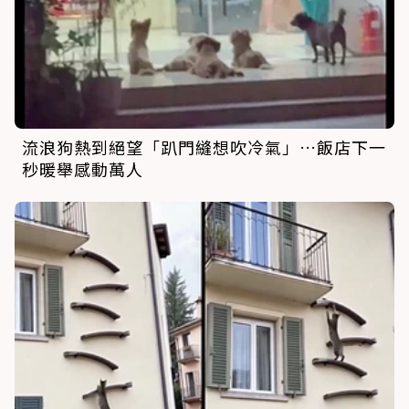
流浪狗熱到絕望「趴門縫想吹冷氣」…飯店下一
秒暖舉感動萬人