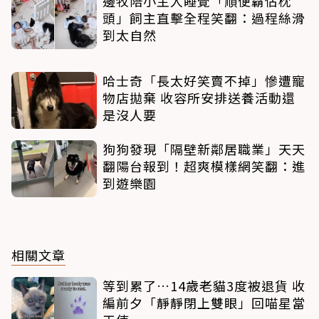
邊牧陪小主人睡覺「順便霸佔枕
頭」飼主直擊全程笑翻：過程絲滑
到太自然
哈士奇「長太好笑賣不掉」慘遭寵
物店拋棄 收容所安排送養活動還
是沒人要
狗狗發現「隔壁新鄰居職業」天天
翻陽台報到！超爽模樣網笑翻：進
到遊樂園
相關文章
等到累了…14歲老貓3度被退貨 收
編前夕「靜靜閉上雙眼」回喵星當