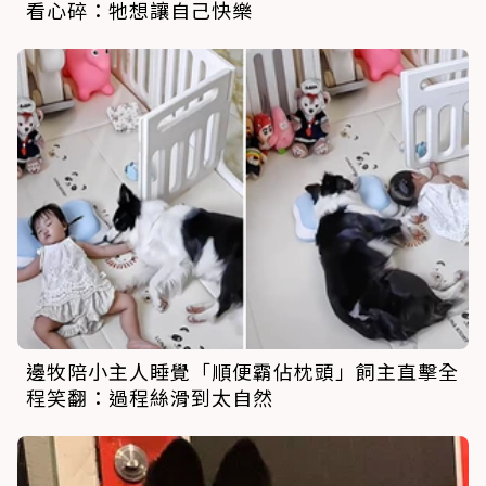
看心碎：牠想讓自己快樂
邊牧陪小主人睡覺「順便霸佔枕頭」飼主直擊全
程笑翻：過程絲滑到太自然