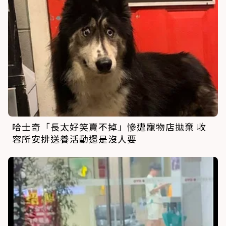
哈士奇「長太好笑賣不掉」慘遭寵物店拋棄 收
容所安排送養活動還是沒人要