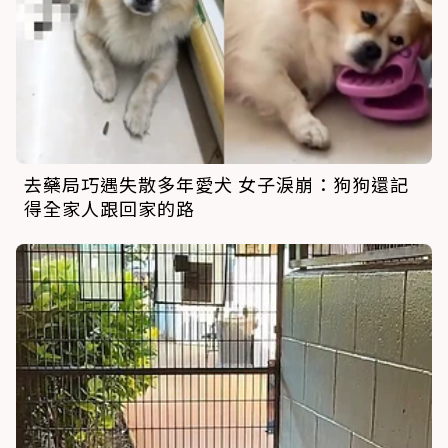
去藥局巧遇失散多年愛犬 女子淚崩：狗狗還記
得全家人跟回家的路