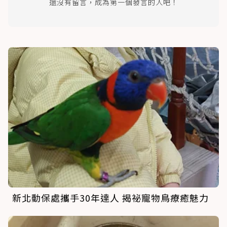
還沒有留言，成為第一個發言的人吧！
新北動保處攜手30年達人 揭祕寵物鳥療癒魅力