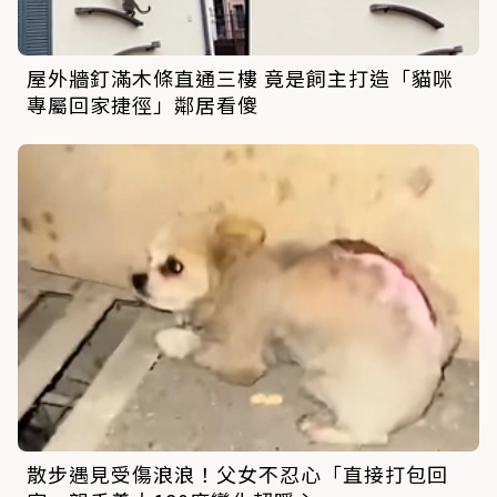
屋外牆釘滿木條直通三樓 竟是飼主打造「貓咪
專屬回家捷徑」鄰居看傻
散步遇見受傷浪浪！父女不忍心「直接打包回