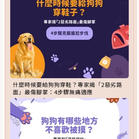
什麼時候要給狗狗穿鞋？專家揭「2惡劣路
面」最傷腳掌：4步驟無痛適應