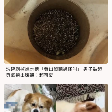
洗碗刷掉進水槽「發出沒聽過怪叫」 男子鼓起
勇氣撈出嗨翻：超可愛