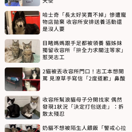
天使
哈士奇「長太好笑賣不掉」慘遭寵
物店拋棄 收容所安排送養活動還
是沒人要
目睹媽媽跟手足都被領養 貓姊妹
獨留收容所「拚全力求關注等家」
惹哭志工
2貓被丟收容所門口！志工本想開
罵 見潦草手寫信「2度道歉」鼻酸
收容所幫浪貓母子分開找家 偶然
發現1狀況「決定打包送走」：拆
散太殘忍
奶貓不想被陌生人餵飯「警戒心拉