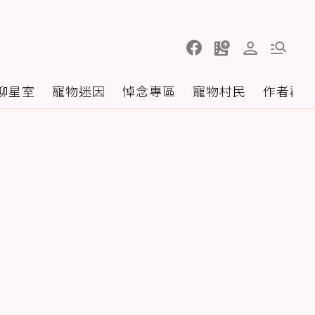
聊星室
寵物迷因
悼念專區
寵物村民
作者群