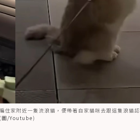
編住家附近一隻流浪貓，便帶著自家貓咪去跟這隻浪貓認
(
圖/Youtube
)