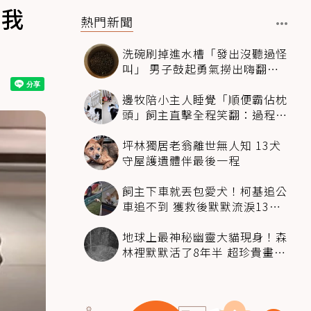
叫我
熱門新聞
洗碗刷掉進水槽「發出沒聽過怪
叫」 男子鼓起勇氣撈出嗨翻：
超可愛
邊牧陪小主人睡覺「順便霸佔枕
頭」飼主直擊全程笑翻：過程絲
滑到太自然
坪林獨居老翁離世無人知 13犬
守屋護遺體伴最後一程
飼主下車就丟包愛犬！柯基追公
車追不到 獲救後默默流淚13萬
人心都碎了
地球上最神秘幽靈大貓現身！森
林裡默默活了8年半 超珍貴畫面
科學家嗨翻