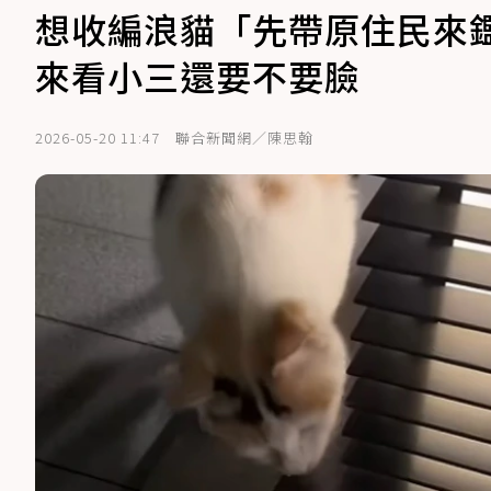
想收編浪貓「先帶原住民來
來看小三還要不要臉
2026-05-20 11:47
聯合新聞網／陳思翰