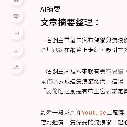
AI摘要
文章摘要整理：
一名飼主帶著自家布偶貓與流浪
影片迅速在網路上走紅，吸引許
一名飼主家裡本來就有養
布偶貓
家
貓咪
去跟這隻浪貓認識，這場
「要偷吃之前還有帶正宮去鑑定
最近一段影片在
Youtube
上瘋傳
宅附近有一隻漂亮的流浪貓，起