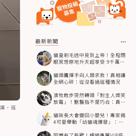
最新新聞
貓皇剃毛途中見到上帝！全程閉
眼冥想原地升天超享受 9千萬人
笑翻
貓頭鷹揮手向人類求救！真相讓
全網心碎：從沒看過這種情況
澳牧散步突然轉頭「對主人燦笑
放電」！獸醫指不是巧合：真相
識，這
超窩心
貓咪長大會變回小嬰兒！專家揭
4可愛舉動「幼貓魂爆發」：本
喵還想當寶寶～
阿嬤有了新歡！橘貓專屬VIP座