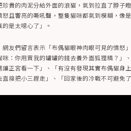
把珍貴的肉泥分給外面的浪貓，氣到拉直了脖子
憤怒且響亮的嘶吼聲，整隻貓咪都氣到模糊，像
真的是太噁心了」。
，網友們留言表示「布偶貓眼神肉眼可見的憤怒
貓咪：你用買我的罐罐的錢去養外面狐狸精？」
還讓正宮看一下」、「有沒有發現其實布偶貓身
去直接把小三趕走」、「回家後的冷戰不可避免