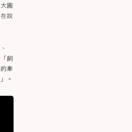
瞪大圓
是在說
」、
、「飼
上的牽
了」。