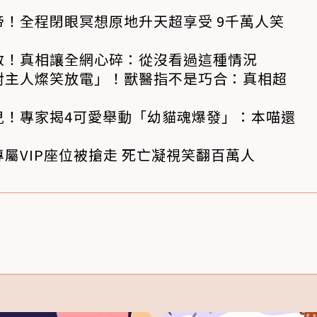
！全程閉眼冥想原地升天超享受 9千萬人笑
救！真相讓全網心碎：從沒看過這種情況
對主人燦笑放電」！獸醫指不是巧合：真相超
兒！專家揭4可愛舉動「幼貓魂爆發」：本喵還
屬VIP座位被搶走 死亡凝視笑翻百萬人