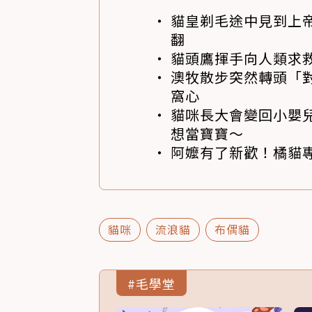
貓皇剃毛途中見到上帝
翻
貓頭鷹揮手向人類求
澳牧散步突然轉頭「
窩心
貓咪長大會變回小嬰
想當寶寶～
阿嬤有了新歡！橘貓專
貓咪
流浪貓
布偶貓
#毛學堂