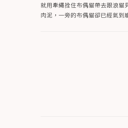
就用牽繩拴住布偶貓帶去跟浪貓
肉泥，一旁的布偶貓卻已經氣到