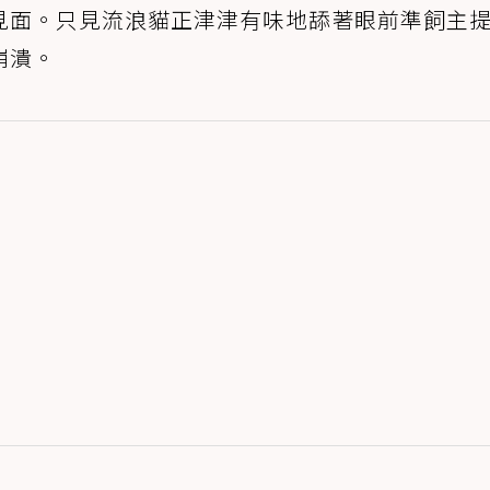
見面。只見流浪貓正津津有味地舔著眼前準飼主
崩潰。