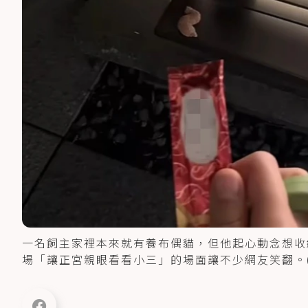
一名飼主家裡本來就有養布偶貓，但他起心動念想收
場「讓正宮親眼看看小三」的場面讓不少網友笑翻。