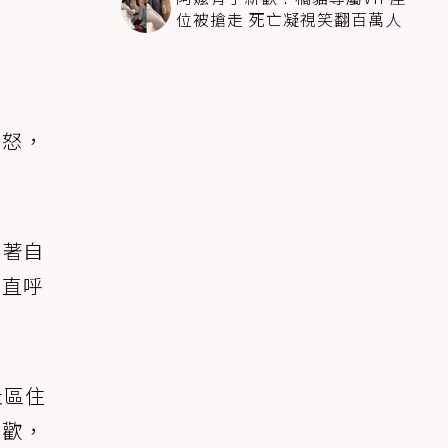
位被搶走 死亡凝視笑翻百萬人
憤怒，
帶著自
，直呼
社區住
喜歡，